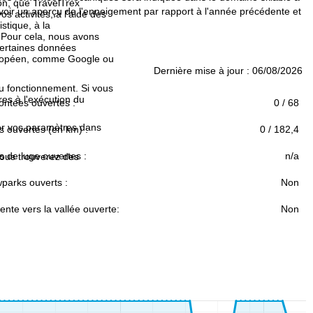
ion, que TravelTrex
voir un aperçu de l'enneigement par rapport à l'année précédente et
s activités, à l'aide des
istique, à la
. Pour cela, nous avons
certaines données
européen, comme Google ou
Dernière mise à jour : 06/08/2026
au fonctionnement. Si vous
es à l'exécution du
ntées ouvertes :
0 / 68
fier vos paramètres dans
s ouvertes (en km) :
0 / 182,4
s de luge ouvertes :
n/a
Vous trouverez des
parks ouverts :
Non
nte vers la vallée ouverte:
Non