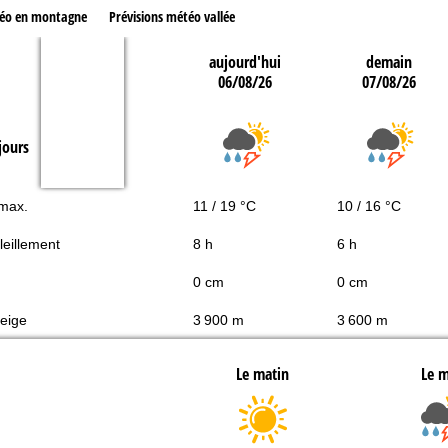
téo en montagne
Prévisions météo vallée
aujourd'hui
demain
06/08/26
07/08/26
jours
 max.
11 / 19 °C
10 / 16 °C
leillement
8 h
6 h
0 cm
0 cm
neige
3 900 m
3 600 m
Le matin
Le m