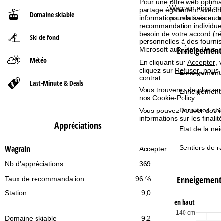
Pour une offre web optimal
Wagrain ainsi qu
partage également avec nos 
Domaine skiable
d
pour la saison c
informations relatives au te
recommandation individuell
besoin de votre accord (r
Ski de fond
'
personnelles à des fourn
Enneigement 
Microsoft aux États-Unis.
a
Météo
En cliquant sur
Accepter
,
cliquez sur
Refuser
, nous
Enneigement 
contrat.
c
Last-Minute & Deals
Vous trouverez de plus amp
Enneigement
nos
Cookie-Policy
.
c
Dernières chu
Vous pouvez trouver des 
informations sur les finali
u
Appréciations
Etat de la nei
e
Sentiers de r
Wagrain
Accepter
i
Nb d'appréciations :
369
Enneigemen
Taux de recommandation:
96 %
l
Station
9,0
en haut
140 cm
Domaine skiable
9,2