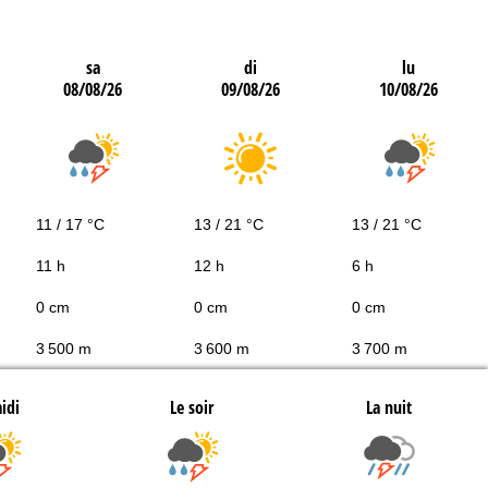
sa
di
lu
08/08/26
09/08/26
10/08/26
11 / 17 °C
13 / 21 °C
13 / 21 °C
11 h
12 h
6 h
0 cm
0 cm
0 cm
3 500 m
3 600 m
3 700 m
idi
Le soir
La nuit