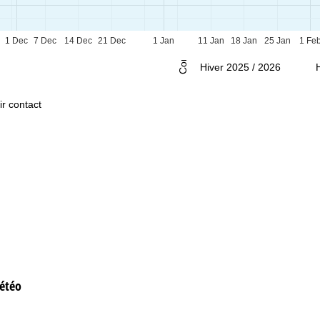
1 Dec
7 Dec
14 Dec
21 Dec
1 Jan
11 Jan
18 Jan
25 Jan
1 Fe
Conseil
Hiver 2025 / 2026
ir contact
étéo