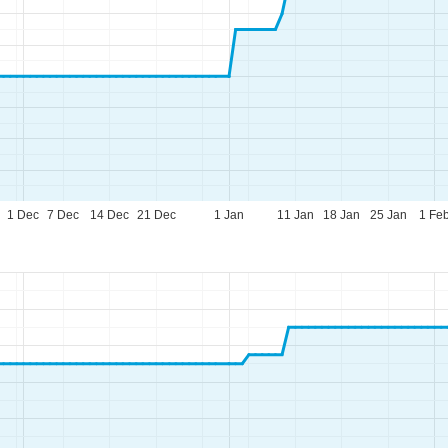
1 Dec
7 Dec
14 Dec
21 Dec
1 Jan
11 Jan
18 Jan
25 Jan
1 Fe
raires d'ouverture
n.-Jeu. :
09h00-17h00
n. :
09h00-14h00
m.-Dim. :
fermé