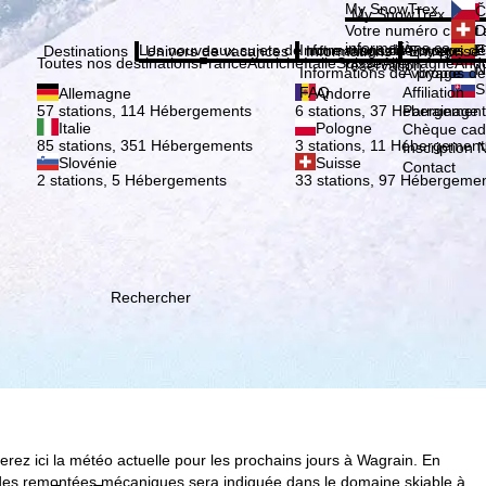
Veuil
My SnowTrex
Č
My SnowTrex
Inscription
Votre numéro client 
D
informations concer
Les nouveaux sujets de notre magazine
Informations de voyage
À propos de
E
Destinations
Univers de vacances
Informations
Entreprise
Toutes nos destinations
France
Autriche
Italie
Suisse
Allemagne
And
réservation.
N
Informations de voyage
À propos de
S
FAQ
Affiliation
Allemagne
Andorre
Parrainage
57 stations, 114 Hébergements
6 stations, 37 Hébergement
Italie
Pologne
Chèque ca
85 stations, 351 Hébergements
3 stations, 11 Hébergement
Inscription 
Slovénie
Suisse
Contact
2 stations, 5 Hébergements
33 stations, 97 Hébergeme
Rechercher
rez ici la météo actuelle pour les prochains jours à Wagrain. En
te des remontées mécaniques sera indiquée dans le domaine skiable à