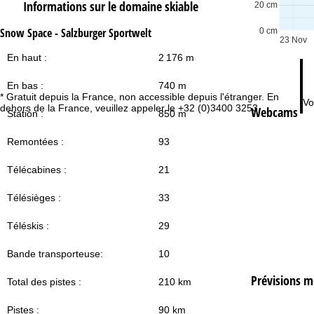
Informations sur le domaine skiable
20 cm
Snow Space - Salzburger Sportwelt
0 cm
23 Nov
En haut :
2 176 m
En bas :
740 m
* Gratuit depuis la France, non accessible depuis l'étranger. En
Vo
dehors de la France, veuillez appeler le +32 (0)3400 3253.
Webcams
Station :
850 m
Remontées :
93
Télécabines :
21
Télésièges :
33
Téléskis :
29
Bande transporteuse:
10
Prévisions m
Total des pistes :
210 km
Pistes :
90 km