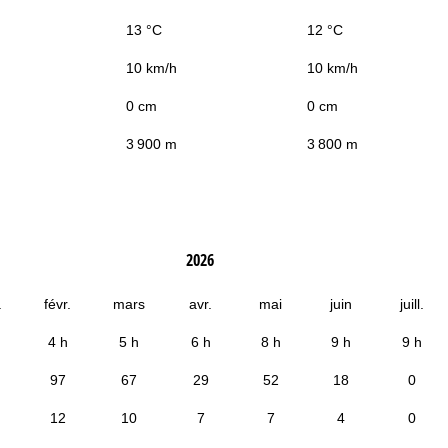
13 °C
12 °C
10 km/h
10 km/h
0 cm
0 cm
3 900 m
3 800 m
2026
.
févr.
mars
avr.
mai
juin
juill.
4 h
5 h
6 h
8 h
9 h
9 h
97
67
29
52
18
0
12
10
7
7
4
0