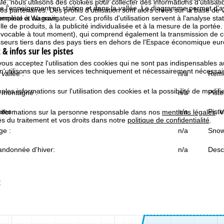
e, nous utilisons des cookies pour collecter des informations d'utilisat
e l'enneigement en station et dans la vallée. Le diagramme permet d'a
partenaires. Des profils d'utilisation sont alors créés sur la base de vo
omplète à Wagrain.
rminal et au navigateur. Ces profils d'utilisation servent à l'analyse stat
e de produits, à la publicité individualisée et à la mesure de la portée
évocable à tout moment), qui comprend également la transmission de 
isseurs tiers dans des pays tiers en dehors de l'Espace économique 
& infos sur les pistes
 vous acceptez l'utilisation des cookies qui ne sont pas indispensables 
 n'utilisons que les services techniquement et nécessairement nécessair
vallée :
n/a
Remo
les informations sur l'utilisation des cookies et la possibilité de modi
 montagne :
n/a
Piste
tes :
n/a
Piste
informations sur la personne responsable dans nos
mentions légales
. 
tés du traitement et vos droits dans notre
politique de confidentialité
.
ge :
n/a
Snow
andonnée d'hiver:
n/a
Desce
t