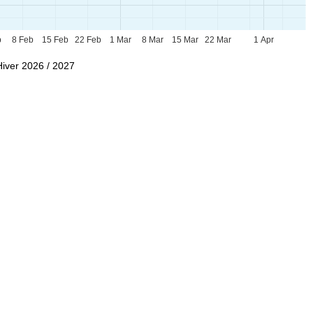
b
8 Feb
15 Feb
22 Feb
1 Mar
8 Mar
15 Mar
22 Mar
1 Apr
Hiver 2026 / 2027