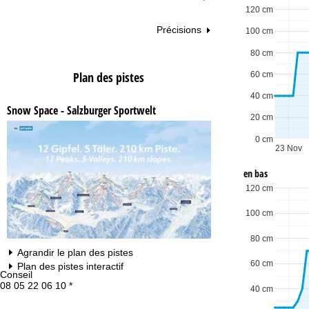
120 cm
Précisions
100 cm
80 cm
Plan des pistes
60 cm
40 cm
Snow Space - Salzburger Sportwelt
20 cm
0 cm
23 Nov
en bas
120 cm
100 cm
80 cm
Agrandir le plan des pistes
60 cm
Plan des pistes interactif
Conseil
Ho
08 05 22 06 10 *
Lu
40 cm
Ve
Sa