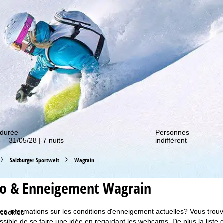
couvrir nos promos !
 durée
Personnes
 – 31/05/28 | 7 nuits
indifférent
Salzburger Sportwelt
Wagrain
o & Enneigement Wagrain
s informations sur les conditions d'enneigement actuelles? Vous trouve
 cookies
possible de se faire une idée en regardant les webcams. De plus la lis