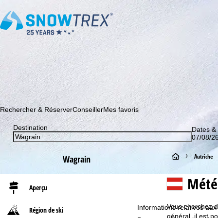
Abonnez-vous à notre newsletter et soyez le premier à dé
Rechercher & Réserver
Conseiller
Mes favoris
Destination
Dates &
07/08/26
P
Autriche
Wagrain
a
Mété
Aperçu
g
Vous cherchez de
Informations relatives aux
Région de ski
e
général, il est 