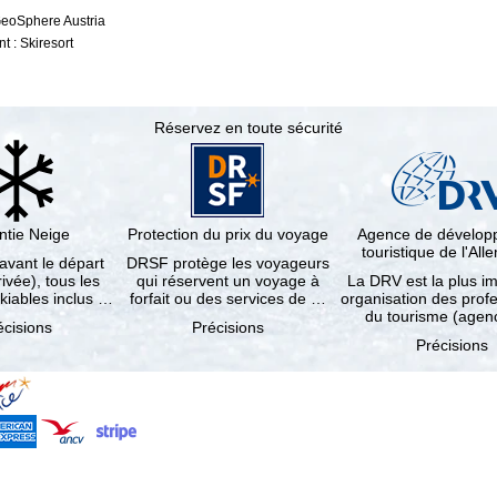
GeoSphere Austria
 : Skiresort
Réservez en toute sécurité
ntie Neige
Protection du prix du voyage
Agence de dévelo
touristique de l'Al
 avant le départ
DRSF protège les voyageurs
rivée), tous les
qui réservent un voyage à
La DRV est la plus i
kiables inclus …
forfait ou des services de …
organisation des prof
du tourisme (age
écisions
Précisions
Précisions