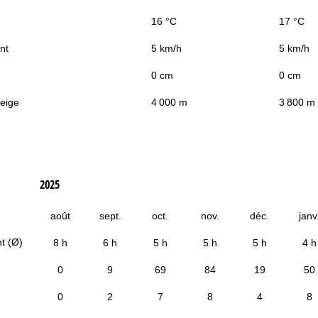
16 °C
17 °C
nt
5 km/h
5 km/h
0 cm
0 cm
neige
4 000 m
3 800 m
2025
août
sept.
oct.
nov.
déc.
janv
t (Ø)
8 h
6 h
5 h
5 h
5 h
4 h
0
9
69
84
19
50
0
2
7
8
4
8