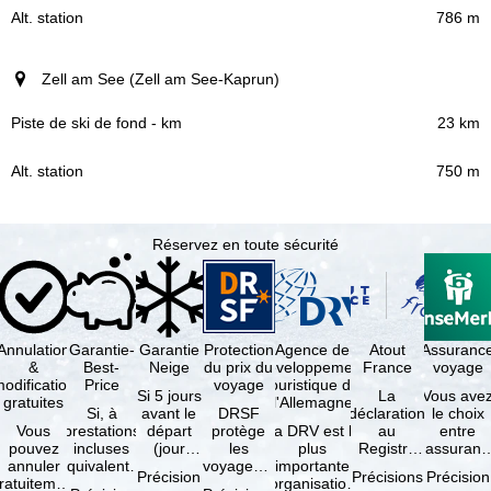
786 m
Zell am See (Zell am See-Kaprun)
23 km
750 m
Réservez en toute sécurité
Annulation
Garantie-
Garantie
Protection
Agence de
Atout
Assuranc
&
Best-
Neige
du prix du
développement
France
voyage
odification
Price
voyage
touristique de
Si 5 jours
La
Vous ave
gratuites
l'Allemagne
Si, à
avant le
DRSF
déclaration
le choix
Vous
prestations
départ
protège
La DRV est la
au
entre
pouvez
incluses
(jour
les
plus
Registre
l'assuranc
annuler
équivalentes
d'arrivée),
voyageurs
importante
des
annulatio
Précision
Précisions
Précision
ratuitement
et sous
tous les
qui
organisation
Opérateurs
et