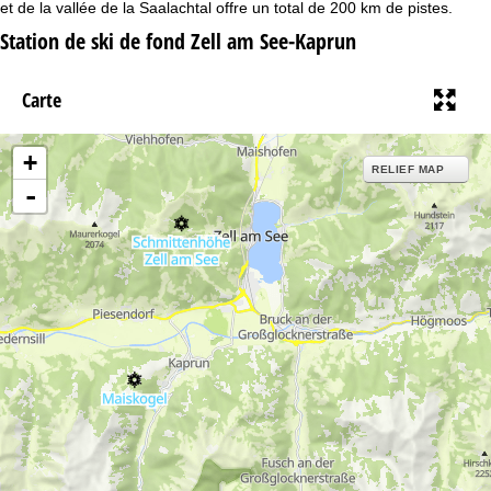
u
et de la vallée de la Saalachtal offre un total de 200 km de pistes.
Station de ski de fond Zell am See-Kaprun
e
i
Carte
l
+
RELIEF MAP
-