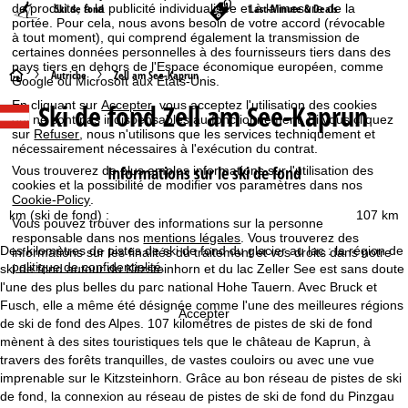
de produits, à la publicité individualisée et à la mesure de la
Ski de fond
Last-Minute & Deals
portée. Pour cela, nous avons besoin de votre accord (révocable
à tout moment), qui comprend également la transmission de
certaines données personnelles à des fournisseurs tiers dans des
pays tiers en dehors de l'Espace économique européen, comme
P
Autriche
Zell am See-Kaprun
Google ou Microsoft aux États-Unis.
En cliquant sur
Accepter
, vous acceptez l'utilisation des cookies
Ski de fond Zell am See-Kaprun
a
qui ne sont pas indispensables au fonctionnement. Si vous cliquez
sur
Refuser
, nous n'utilisons que les services techniquement et
nécessairement nécessaires à l'exécution du contrat.
g
Informations sur le ski de fond
Vous trouverez de plus amples informations sur l'utilisation des
cookies et la possibilité de modifier vos paramètres dans nos
e
Cookie-Policy
.
km (ski de fond) :
107 km
d
Vous pouvez trouver des informations sur la personne
responsable dans nos
mentions légales
. Vous trouverez des
Des kilomètres de pistes de ski de fond du glacier au lac : la région de
informations sur les finalités du traitement et vos droits dans notre
'
politique de confidentialité
.
ski de fond autour du Kitzsteinhorn et du lac Zeller See est sans doute
l'une des plus belles du parc national Hohe Tauern. Avec Bruck et
a
Fusch, elle a même été désignée comme l'une des meilleures régions
Accepter
de ski de fond des Alpes. 107 kilomètres de pistes de ski de fond
c
mènent à des sites touristiques tels que le château de Kaprun, à
travers des forêts tranquilles, de vastes couloirs ou avec une vue
c
imprenable sur le Kitzsteinhorn. Grâce au bon réseau de pistes de ski
de fond, la connexion au réseau de pistes de ski de fond du Pinzgau