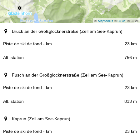
©
Maptoolkit
©
OSM
, © OSM
Station (Région)
Bruck an der Großglocknerstraße (Zell am See-Kaprun)
Piste de ski de fond - km
23 km
756 m
Alt. station
Fusch an der Großglocknerstraße (Zell am See-Kaprun)
23 km
813 m
Kaprun (Zell am See-Kaprun)
23 km