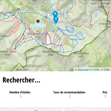
c
u
e
i
l
©
Maptoolkit
©
OSM
, © OSM
Rechercher…
Nombre d'étoiles
Taux de recommandation
Prix