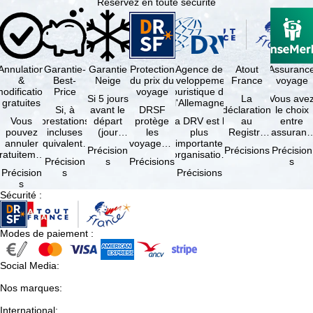
Réservez en toute sécurité
Annulation
Garantie-
Garantie
Protection
Agence de
Atout
Assuranc
&
Best-
Neige
du prix du
développement
France
voyage
odification
Price
voyage
touristique de
Si 5 jours
La
Vous ave
gratuites
l'Allemagne
Si, à
avant le
DRSF
déclaration
le choix
Vous
prestations
départ
protège
La DRV est la
au
entre
pouvez
incluses
(jour
les
plus
Registre
l'assuranc
annuler
équivalentes
d'arrivée),
voyageurs
importante
des
annulatio
Précision
Précisions
Précision
ratuitement
et sous
tous les
qui
organisation
Opérateurs
et
Précision
s
Précisions
s
dans les 5
réserve de
domaines
réservent
des
de
interruptio
Précision
s
Précisions
ours suivant
disponibilités,
skiables
un voyage
professionnels
Voyages et
de séjour
s
la
vous …
inclus …
à forfait
du tourisme
de Séjours
et …
Sécurité
:
éservation,
ou des
(agences …
est
à …
services
obligatoire
de …
…
Modes de paiement
:
Social Media
:
Nos marques
:
International
: