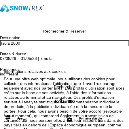
Rechercher & Réserver
Destination
Dates & durée
07/08/26 – 31/05/28 | 7 nuits
Personnes
Informations relatives aux cookies
indifférent
Pour une offre web optimale, nous utilisons des cookies pour
collecter des informations d'utilisation, que TravelTrex partage
Rechercher
également avec nos partenaires. Des profils d'utilisation sont alors
créés sur la base de vos activités, à l'aide des informations
relatives au terminal et au navigateur. Ces profils d'utilisation
Isola 2000
servent à l'analyse statistique, à la recommandation individuelle
de produits, à la publicité individualisée et à la mesure de la
portée. Pour cela, nous avons besoin de votre accord (révocable
à tout moment), qui comprend également la transmission de
Aperçu
Domaine skiable
certaines données personnelles à des fournisseurs tiers dans des
pays tiers en dehors de l'Espace économique européen, comme