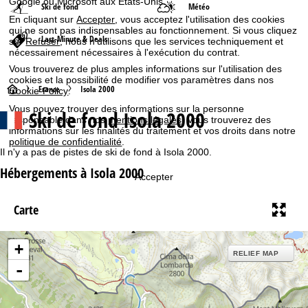
Google ou Microsoft aux États-Unis.
Ski de fond
Météo
En cliquant sur
Accepter
, vous acceptez l'utilisation des cookies
qui ne sont pas indispensables au fonctionnement. Si vous cliquez
Last-Minute & Deals
sur
Refuser
, nous n'utilisons que les services techniquement et
nécessairement nécessaires à l'exécution du contrat.
Vous trouverez de plus amples informations sur l'utilisation des
cookies et la possibilité de modifier vos paramètres dans nos
P
France
Isola 2000
Cookie-Policy
.
Vous pouvez trouver des informations sur la personne
Ski de fond Isola 2000
a
responsable dans nos
mentions légales
. Vous trouverez des
informations sur les finalités du traitement et vos droits dans notre
politique de confidentialité
.
g
Il n'y a pas de pistes de ski de fond à Isola 2000.
Hébergements à Isola 2000
e
Accepter
d
Carte
'
+
RELIEF MAP
a
-
c