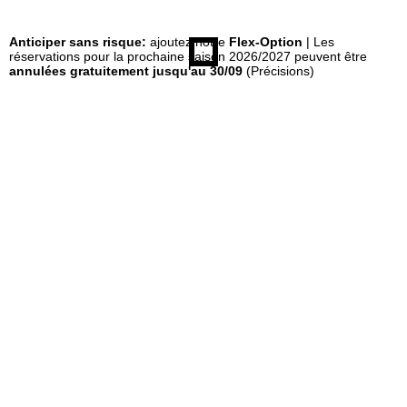
u
Anticiper sans risque:
ajoutez notre
Flex-Option
| Les
réservations pour la prochaine saison 2026/2027 peuvent être
annulées gratuitement jusqu'au 30/09
(Précisions)
e
i
l