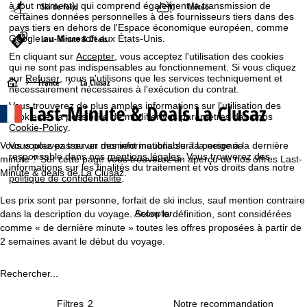
à tout moment), qui comprend également la transmission de
Ski de fond
Météo
certaines données personnelles à des fournisseurs tiers dans des
pays tiers en dehors de l'Espace économique européen, comme
Google ou Microsoft aux États-Unis.
Last-Minute & Deals
En cliquant sur
Accepter
, vous acceptez l'utilisation des cookies
qui ne sont pas indispensables au fonctionnement. Si vous cliquez
sur
Refuser
, nous n'utilisons que les services techniquement et
P
France
La Clusaz
nécessairement nécessaires à l'exécution du contrat.
Last-Minute & Deals La Clusaz
Vous trouverez de plus amples informations sur l'utilisation des
a
cookies et la possibilité de modifier vos paramètres dans nos
Cookie-Policy
.
g
Vous voulez passer un moment inoubliable à la neige à la dernière
Vous pouvez trouver des informations sur la personne
responsable dans nos
mentions légales
. Vous trouverez des
minute ? Sur cette page vous trouverez un aperçu de nos offres Last-
e
informations sur les finalités du traitement et vos droits dans notre
Minute & deals de La Clusaz.
politique de confidentialité
.
d
Les prix sont par personne, forfait de ski inclus, sauf mention contraire
Accepter
dans la description du voyage. Selon la définition, sont considérées
'
comme « de dernière minute » toutes les offres proposées à partir de
2 semaines avant le début du voyage.
a
Rechercher...
c
Filtres
2
c