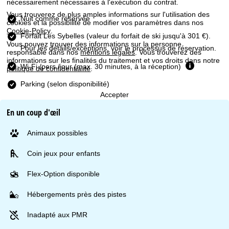
u
nécessairement nécessaires à l'exécution du contrat.
Vous trouverez de plus amples informations sur l'utilisation des
Nuit comme réservée
e
cookies et la possibilité de modifier vos paramètres dans nos
Cookie-Policy
.
Forfait Les Sybelles
(valeur du forfait de ski jusqu'à 301 €).
i
Vous pouvez trouver des informations sur la personne
Pour les détails/exceptions, voir le processus de réservation.
responsable dans nos
mentions légales
. Vous trouverez des
informations sur les finalités du traitement et vos droits dans notre
l
Wi-Fi /pers./jour (max. 30 minutes, à la réception)
politique de confidentialité
.
Parking (selon disponibilité)
Accepter
En un coup d'œil
Animaux possibles
Coin jeux pour enfants
Flex-Option disponible
Hébergements près des pistes
Inadapté aux PMR