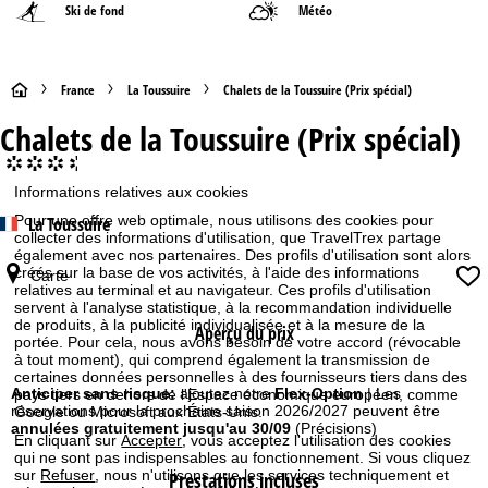
Ski de fond
Météo
P
France
La Toussuire
Chalets de la Toussuire (Prix spécial)
Chalets de la Toussuire (Prix spécial)
a
°°°.
g
Informations relatives aux cookies
Pour une offre web optimale, nous utilisons des cookies pour
La Toussuire
e
collecter des informations d'utilisation, que TravelTrex partage
également avec nos partenaires. Des profils d'utilisation sont alors
d
créés sur la base de vos activités, à l'aide des informations
Carte
relatives au terminal et au navigateur. Ces profils d'utilisation
servent à l'analyse statistique, à la recommandation individuelle
'
de produits, à la publicité individualisée et à la mesure de la
Aperçu du prix
portée. Pour cela, nous avons besoin de votre accord (révocable
a
à tout moment), qui comprend également la transmission de
certaines données personnelles à des fournisseurs tiers dans des
Anticiper sans risque:
ajoutez notre
Flex-Option
| Les
pays tiers en dehors de l'Espace économique européen, comme
c
réservations pour la prochaine saison 2026/2027 peuvent être
Google ou Microsoft aux États-Unis.
annulées gratuitement jusqu'au 30/09
(Précisions)
En cliquant sur
Accepter
, vous acceptez l'utilisation des cookies
c
qui ne sont pas indispensables au fonctionnement. Si vous cliquez
sur
Refuser
, nous n'utilisons que les services techniquement et
Prestations incluses