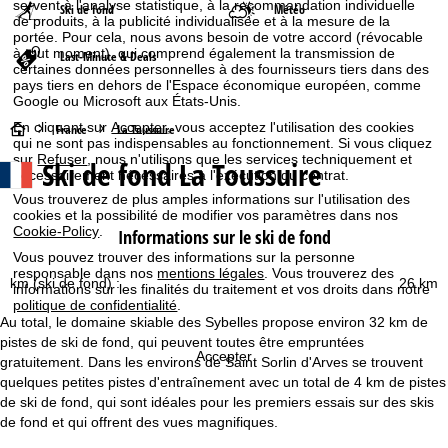
servent à l'analyse statistique, à la recommandation individuelle
Ski de fond
Météo
de produits, à la publicité individualisée et à la mesure de la
portée. Pour cela, nous avons besoin de votre accord (révocable
à tout moment), qui comprend également la transmission de
Last-Minute & Deals
certaines données personnelles à des fournisseurs tiers dans des
pays tiers en dehors de l'Espace économique européen, comme
Google ou Microsoft aux États-Unis.
En cliquant sur
Accepter
, vous acceptez l'utilisation des cookies
P
France
La Toussuire
qui ne sont pas indispensables au fonctionnement. Si vous cliquez
sur
Refuser
, nous n'utilisons que les services techniquement et
Ski de fond La Toussuire
a
nécessairement nécessaires à l'exécution du contrat.
Vous trouverez de plus amples informations sur l'utilisation des
g
cookies et la possibilité de modifier vos paramètres dans nos
Cookie-Policy
.
Informations sur le ski de fond
e
Vous pouvez trouver des informations sur la personne
responsable dans nos
mentions légales
. Vous trouverez des
km (ski de fond) :
26 km
informations sur les finalités du traitement et vos droits dans notre
d
politique de confidentialité
.
Au total, le domaine skiable des Sybelles propose environ 32 km de
'
pistes de ski de fond, qui peuvent toutes être empruntées
Accepter
gratuitement. Dans les environs de Saint Sorlin d'Arves se trouvent
a
quelques petites pistes d'entraînement avec un total de 4 km de pistes
de ski de fond, qui sont idéales pour les premiers essais sur des skis
c
de fond et qui offrent des vues magnifiques.