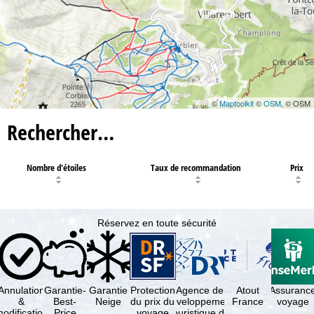
©
Maptoolkit
©
OSM
, © OSM
Rechercher…
Nombre d'étoiles
Taux de recommandation
Prix
Réservez en toute sécurité
Annulation
Garantie-
Garantie
Protection
Agence de
Atout
Assuranc
&
Best-
Neige
du prix du
développement
France
voyage
odification
Price
voyage
touristique de