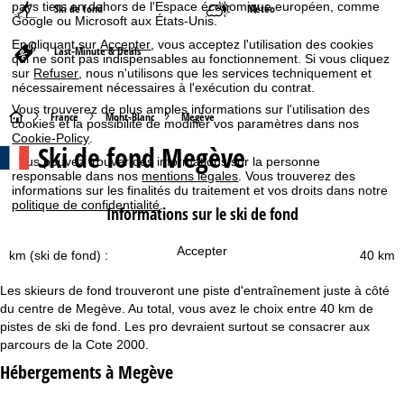
pays tiers en dehors de l'Espace économique européen, comme
Ski de fond
Météo
Google ou Microsoft aux États-Unis.
En cliquant sur
Accepter
, vous acceptez l'utilisation des cookies
Last-Minute & Deals
qui ne sont pas indispensables au fonctionnement. Si vous cliquez
sur
Refuser
, nous n'utilisons que les services techniquement et
nécessairement nécessaires à l'exécution du contrat.
Vous trouverez de plus amples informations sur l'utilisation des
P
France
Mont-Blanc
Megève
cookies et la possibilité de modifier vos paramètres dans nos
Cookie-Policy
.
Ski de fond Megève
a
Vous pouvez trouver des informations sur la personne
responsable dans nos
mentions légales
. Vous trouverez des
g
informations sur les finalités du traitement et vos droits dans notre
politique de confidentialité
.
Informations sur le ski de fond
e
Accepter
km (ski de fond) :
40 km
d
Les skieurs de fond trouveront une piste d'entraînement juste à côté
'
du centre de Megève. Au total, vous avez le choix entre 40 km de
pistes de ski de fond. Les pro devraient surtout se consacrer aux
a
parcours de la Cote 2000.
Hébergements à Megève
c