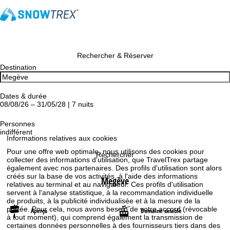
Rechercher & Réserver
Destination
Dates & durée
08/08/26 – 31/05/28 | 7 nuits
Personnes
indifférent
Informations relatives aux cookies
Pour une offre web optimale, nous utilisons des cookies pour
Rechercher
collecter des informations d'utilisation, que TravelTrex partage
également avec nos partenaires. Des profils d'utilisation sont alors
créés sur la base de vos activités, à l'aide des informations
Megève
relatives au terminal et au navigateur. Ces profils d'utilisation
servent à l'analyse statistique, à la recommandation individuelle
de produits, à la publicité individualisée et à la mesure de la
portée. Pour cela, nous avons besoin de votre accord (révocable
Aperçu
Domaine skiable
à tout moment), qui comprend également la transmission de
certaines données personnelles à des fournisseurs tiers dans des