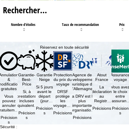
Rechercher…
Nombre d'étoiles
Taux de recommandation
Prix
Réservez en toute sécurité
Annulation
Garantie-
Garantie
Protection
Agence de
Atout
Assuranc
&
Best-
Neige
du prix du
développement
France
voyage
odification
Price
voyage
touristique de
Si 5 jours
La
Vous ave
gratuites
l'Allemagne
Si, à
avant le
DRSF
déclaration
le choix
Vous
prestations
départ
protège
La DRV est la
au
entre
pouvez
incluses
(jour
les
plus
Registre
l'assuranc
annuler
équivalentes
d'arrivée),
voyageurs
importante
des
annulatio
Précision
Précisions
Précision
ratuitement
et sous
tous les
qui
organisation
Opérateurs
et
Précision
s
Précisions
s
dans les 5
réserve de
domaines
réservent
des
de
interruptio
Précision
s
Précisions
ours suivant
disponibilités,
skiables
un voyage
professionnels
Voyages et
de séjour
s
la
vous …
inclus …
à forfait
du tourisme
de Séjours
et …
Sécurité
:
éservation,
ou des
(agences …
est