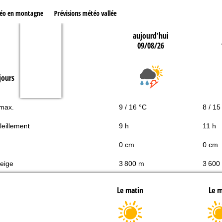
téo en montagne
Prévisions météo vallée
aujourd'hui
09/08/26
jours
 max.
9 / 16 °C
8 / 15
leillement
9 h
11 h
0 cm
0 cm
neige
3 800 m
3 600
Le matin
Le m