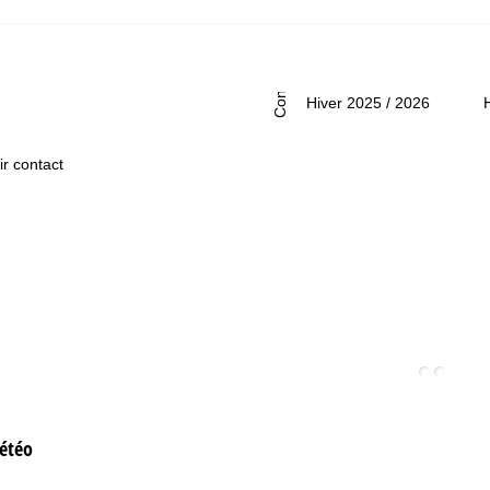
m.-Dim. :
fermé
Conseil
Hiver 2025 / 2026
ir contact
étéo