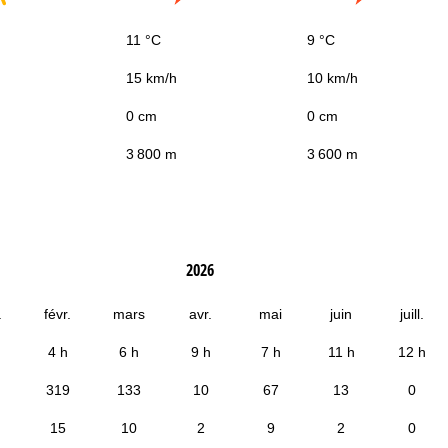
11 °C
9 °C
15 km/h
10 km/h
0 cm
0 cm
3 800 m
3 600 m
2026
.
févr.
mars
avr.
mai
juin
juill.
4 h
6 h
9 h
7 h
11 h
12 h
319
133
10
67
13
0
15
10
2
9
2
0