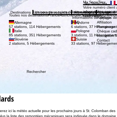
Veuil
My SnowTrex
My SnowTrex
Inscription
Votre numéro client 
informations concer
Les nouveaux sujets de notre magazine
Informations de voyage
À propos de
Destinations
Univers de vacances
Informations
Entreprise
Toutes nos destinations
France
Autriche
Italie
Suisse
Allemagne
And
réservation.
Informations de voyage
À propos de
FAQ
Affiliation
Allemagne
Andorre
Parrainage
57 stations, 114 Hébergements
6 stations, 37 Hébergement
Italie
Pologne
Chèque ca
85 stations, 351 Hébergements
3 stations, 11 Hébergement
Inscription 
Slovénie
Suisse
Contact
2 stations, 5 Hébergements
33 stations, 97 Hébergeme
Rechercher
lards
rez ici la météo actuelle pour les prochains jours à St. Colomban des
e plus la liste des remontées mécaniques sera indiquée dans le domaine