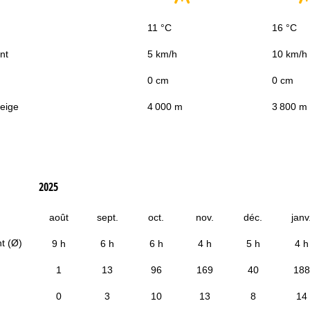
11 °C
16 °C
nt
5 km/h
10 km/h
0 cm
0 cm
neige
4 000 m
3 800 m
2025
août
sept.
oct.
nov.
déc.
janv
t (Ø)
9 h
6 h
6 h
4 h
5 h
4 h
1
13
96
169
40
188
0
3
10
13
8
14