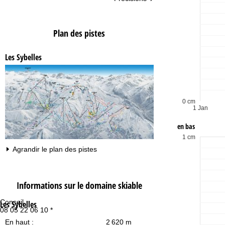
Plan des pistes
Les Sybelles
0 cm
1 Jan
en bas
1 cm
Agrandir le plan des pistes
Informations sur le domaine skiable
Conseil
Ho
Les Sybelles
08 05 22 06 10 *
Lu
Ve
En haut :
2 620 m