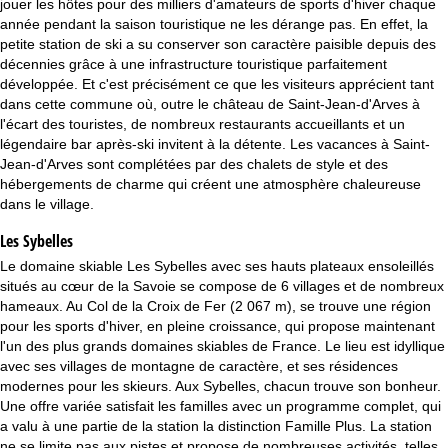
jouer les hôtes pour des milliers d'amateurs de sports d'hiver chaque
c
année pendant la saison touristique ne les dérange pas. En effet, la
petite station de ski a su conserver son caractère paisible depuis des
u
décennies grâce à une infrastructure touristique parfaitement
développée. Et c'est précisément ce que les visiteurs apprécient tant
e
dans cette commune où, outre le château de Saint-Jean-d'Arves à
l'écart des touristes, de nombreux restaurants accueillants et un
i
légendaire bar après-ski invitent à la détente. Les vacances à Saint-
Jean-d'Arves sont complétées par des chalets de style et des
l
hébergements de charme qui créent une atmosphère chaleureuse
dans le village.
Les Sybelles
Le domaine skiable Les Sybelles avec ses hauts plateaux ensoleillés
situés au cœur de la Savoie se compose de 6 villages et de nombreux
hameaux. Au Col de la Croix de Fer (2 067 m), se trouve une région
pour les sports d'hiver, en pleine croissance, qui propose maintenant
l'un des plus grands domaines skiables de France. Le lieu est idyllique
avec ses villages de montagne de caractère, et ses résidences
modernes pour les skieurs. Aux Sybelles, chacun trouve son bonheur.
Une offre variée satisfait les familles avec un programme complet, qui
a valu à une partie de la station la distinction Famille Plus. La station
ne se limite pas aux pistes et propose de nombreuses activités, telles