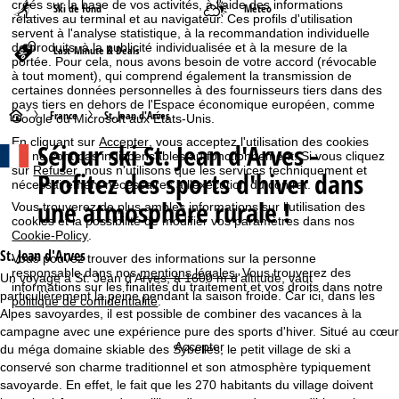
créés sur la base de vos activités, à l'aide des informations
Ski de fond
Météo
relatives au terminal et au navigateur. Ces profils d'utilisation
servent à l'analyse statistique, à la recommandation individuelle
de produits, à la publicité individualisée et à la mesure de la
Last-Minute & Deals
portée. Pour cela, nous avons besoin de votre accord (révocable
à tout moment), qui comprend également la transmission de
certaines données personnelles à des fournisseurs tiers dans des
pays tiers en dehors de l'Espace économique européen, comme
P
France
St. Jean d'Arves
Google ou Microsoft aux États-Unis.
En cliquant sur
Accepter
, vous acceptez l'utilisation des cookies
Séjour ski
St. Jean d'Arves -
a
qui ne sont pas indispensables au fonctionnement. Si vous cliquez
sur
Refuser
, nous n'utilisons que les services techniquement et
Profitez des sports d'hiver dans
nécessairement nécessaires à l'exécution du contrat.
g
une atmosphère rurale !
Vous trouverez de plus amples informations sur l'utilisation des
cookies et la possibilité de modifier vos paramètres dans nos
e
Cookie-Policy
.
St. Jean d'Arves
Vous pouvez trouver des informations sur la personne
d
responsable dans nos
mentions légales
. Vous trouverez des
Un voyage à St. Jean d'Arves, à 1600 m d'altitude, vaut
informations sur les finalités du traitement et vos droits dans notre
particulièrement la peine pendant la saison froide. Car ici, dans les
'
politique de confidentialité
.
Alpes savoyardes, il est possible de combiner des vacances à la
campagne avec une expérience pure des sports d'hiver. Situé au cœur
a
Accepter
du méga domaine skiable des Sybelles, le petit village de ski a
conservé son charme traditionnel et son atmosphère typiquement
c
savoyarde. En effet, le fait que les 270 habitants du village doivent