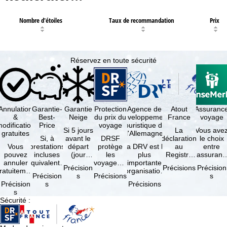
Nombre d'étoiles
Taux de recommandation
Prix
Réservez en toute sécurité
Annulation
Garantie-
Garantie
Protection
Agence de
Atout
Assuranc
&
Best-
Neige
du prix du
développement
France
voyage
odification
Price
voyage
touristique de
Si 5 jours
La
Vous ave
gratuites
l'Allemagne
Si, à
avant le
DRSF
déclaration
le choix
Vous
prestations
départ
protège
La DRV est la
au
entre
pouvez
incluses
(jour
les
plus
Registre
l'assuranc
annuler
équivalentes
d'arrivée),
voyageurs
importante
des
annulatio
Précision
Précisions
Précision
ratuitement
et sous
tous les
qui
organisation
Opérateurs
et
Précision
s
Précisions
s
dans les 5
réserve de
domaines
réservent
des
de
interruptio
Précision
s
Précisions
ours suivant
disponibilités,
skiables
un voyage
professionnels
Voyages et
de séjour
s
la
vous …
inclus …
à forfait
du tourisme
de Séjours
et …
Sécurité
:
éservation,
ou des
(agences …
est
à …
services
obligatoire
de …
…