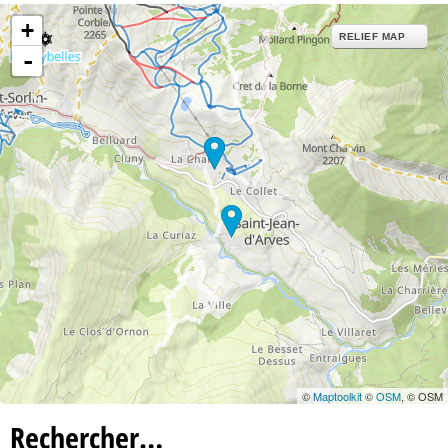
+
RELIEF MAP
-
©
Maptoolkit
©
OSM
, © OSM
Rechercher…