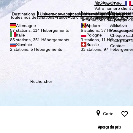
Veuil
My SnowTrex
My SnowTrex
Inscription
Votre numéro client 
informations concer
Les nouveaux sujets de notre magazine
Informations de voyage
À propos de
Destinations
Univers de vacances
Informations
Entreprise
Toutes nos destinations
France
Autriche
Italie
Suisse
Allemagne
And
réservation.
Informations de voyage
À propos de
FAQ
Affiliation
Allemagne
Andorre
Parrainage
57 stations, 114 Hébergements
6 stations, 37 Hébergement
Italie
Pologne
Chèque ca
85 stations, 351 Hébergements
3 stations, 11 Hébergement
Inscription 
Slovénie
Suisse
Contact
2 stations, 5 Hébergements
33 stations, 97 Hébergeme
Rechercher
Carte
Aperçu du prix