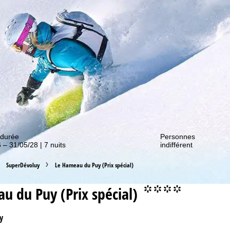
couvrir nos promos !
 durée
Personnes
 – 31/05/28 | 7 nuits
indifférent
SuperDévoluy
Le Hameau du Puy (Prix spécial)
u du Puy (Prix spécial)
°°°°
y