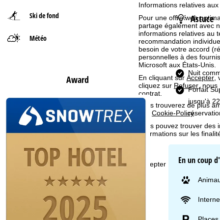
Informations relatives aux
Ski de fond
Astuce
Pour une offre web optimal
d
partage également avec nos 
informations relatives au te
Météo
'
recommandation individuell
besoin de votre accord (r
personnelles à des fourn
a
Microsoft aux États-Unis.
Nuit comm
En cliquant sur
Accepter
,
Award
c
cliquez sur
Refuser
, nous
Forfait S
contrat.
c
jusqu'à 22
Vous trouverez de plus amp
réservatio
nos
Cookie-Policy
.
u
Vous pouvez trouver des 
informations sur les finali
e
i
En un coup d
Accepter
l
Animau
Interne
Places