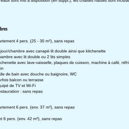
rreaux sont mis à disposition (en suppl.), les chaises hautes sont inclus
raires d'ouverture
n.-Jeu. :
09h00-17h00
n. :
09h00-14h00
m.-Dim. :
fermé
bres
rtement 4 pers. (25 - 30 m²), sans repas
Conseil
jour/chambre avec canapé-lit double ainsi que kitchenette
ambre avec lit double ou 2 lits simples
tchenette avec lave-vaisselle, plaques de cuisson, machine à café, réfr
in
ir contact
lle de bain avec douche ou baignoire, WC
rfois balcon ou terrasse
uipé de TV et Wi-Fi
stauration : sans repas
rtement 6 pers. (env. 37 m²), sans repas
et 6 pers. (env. 42 m²), sans repas