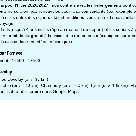
ns pour l'hiver 2026/2027 : nos contrats avec les hébergements sont co
ts ne seraient pas renouvelés pour la saison suivante (par exemple e
 ou si les dates des séjours étaient modifiées, vous auriez la possibilit
 voyage.
fants jusqu'à 4 ans inclus (âge au moment du départ) et les seniors à par
un forfait de ski gratuit à la caisse des remontées mécaniques sur prés
 la caisse des remontées mécaniques.
ur l'arrivée
ment : 16h00 - 19h00
évoluy
ynes-Dévoluy (env. 35 km)
enoble (env. 140 km), Chambéry (env. 160 km), Lyon (env. 185 km), Mar
lanificateur d'itinéraire dans
Google Maps