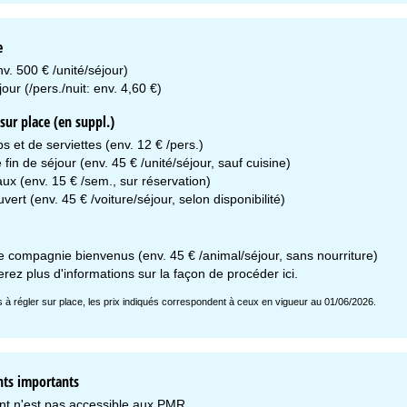
e
v. 500 € /unité/séjour)
our (/pers./nuit: env. 4,60 €)
ur place (en suppl.)
s et de serviettes (env. 12 € /pers.)
in de séjour (env. 45 € /unité/séjour, sauf cuisine)
aux (env. 15 € /sem., sur réservation)
vert (env. 45 € /voiture/séjour, selon disponibilité)
 compagnie bienvenus (env. 45 € /animal/séjour, sans nourriture)
erez plus d'informations sur la façon de procéder
ici
.
is à régler sur place, les prix indiqués correspondent à ceux en vigueur au 01/06/2026.
ts importants
t n'est pas accessible aux PMR.