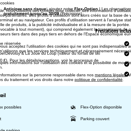
 cookies
Anticiper sans risque:
ajoutez notre
Flex-Option
| Les réservation
e, nous utilisons des cookies pour collecter des informations d'utilisat
gratuitement jusqu'au 30/09
(Précisions)
partenaires. Des profils d'utilisation sont alors créés sur la base de vo
rminal et au navigateur. Ces profils d'utilisation servent à l'analyse stat
e de produits, à la publicité individualisée et à la mesure de la portée
évocable à tout moment), qui comprend également la transmission de 
Prestations inclu
isseurs tiers dans des pays tiers en dehors de l'Espace économique 
e réservée
 vous acceptez l'utilisation des cookies qui ne sont pas indispensables 
 n'utilisons que les services techniquement et nécessairement nécessair
uperDévoluy & La Joue du Loup
(valeur du forfait de ski
0 €). Pour les détails/exceptions, voir le processus de
les informations sur l'utilisation des cookies et la possibilité de modi
n.
informations sur la personne responsable dans nos
mentions légales
. 
tés du traitement et vos droits dans notre
politique de confidentialité
.
'œil
x possibles
Flex-Option disponible
t
Parking couvert
 de parking