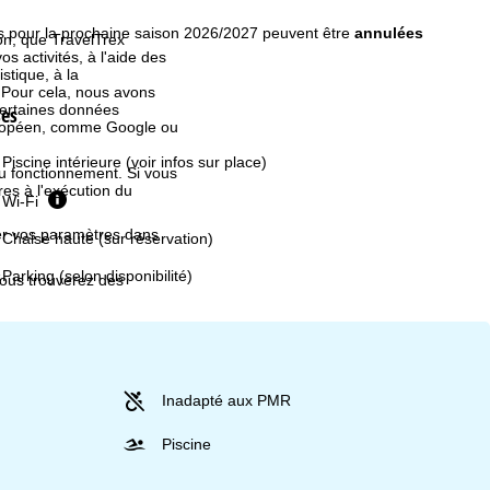
s pour la prochaine saison 2026/2027 peuvent être
annulées
ion, que TravelTrex
s activités, à l'aide des
istique, à la
. Pour cela, nous avons
certaines données
ses
européen, comme Google ou
Piscine intérieure (voir infos sur place)
au fonctionnement. Si vous
es à l'exécution du
Wi-Fi
fier vos paramètres dans
Chaise haute (sur réservation)
Parking (selon disponibilité)
Vous trouverez des
Inadapté aux PMR
Piscine