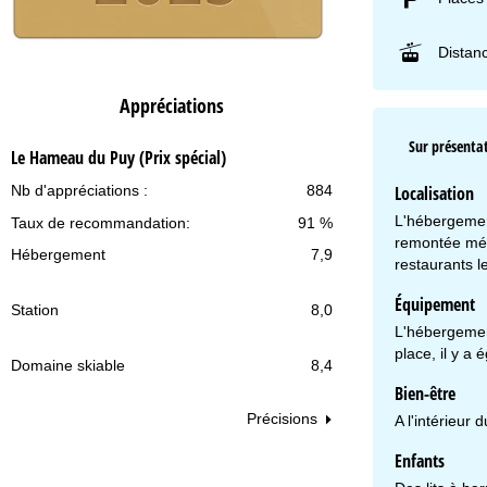
Distan
Appréciations
Sur présentat
Le Hameau du Puy (Prix spécial)
Localisation
Nb d'appréciations :
884
L'hébergemen
Taux de recommandation:
91 %
remontée méc
Hébergement
7,9
restaurants l
Équipement
Station
8,0
L'hébergemen
place, il y a
Domaine skiable
8,4
Bien-être
Précisions
A l'intérieur
Enfants