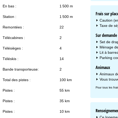
En bas :
1 500 m
Frais sur plac
Station :
1 500 m
Caution (en
Taxe de séj
Remontées :
22
Sur demande s
Télécabines :
2
Set de drap
Ménage de f
Télésièges :
4
Lit à barre
Parking cou
Téléskis :
14
Animaux
Bande transporteuse:
2
Animaux de
Vous trouv
Total des pistes :
100 km
Pour tous les fra
Pistes :
55 km
Pistes :
35 km
Renseignemen
Pistes :
10 km
Ce logemen