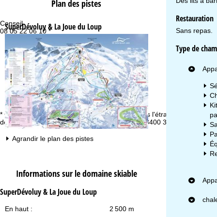
Des lits à ba
Plan des pistes
Restauration
Conseil
Ho
SuperDévoluy & La Joue du Loup
Sans repas.
08 05 22 06 10 *
Lu
Ve
Sa
Type de cham
Appa
Sé
Ch
Ki
* Gratuit depuis la France, non accessible depuis l'étranger. En
pa
Vo
dehors de la France, veuillez appeler le +32 (0)3400 3253.
Sa
Pa
Agrandir le plan des pistes
Éq
Re
Informations sur le domaine skiable
Appa
SuperDévoluy & La Joue du Loup
chal
En haut :
2 500 m