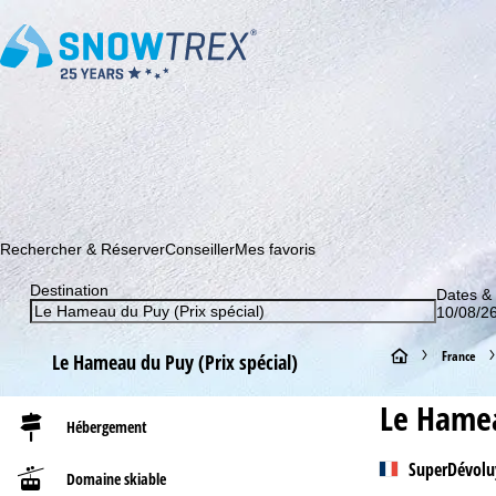
Abonnez-vous à notre newsletter et soyez le premier à dé
Rechercher & Réserver
Conseiller
Mes favoris
Destination
Dates &
10/08/26
P
France
Le Hameau du Puy (Prix spécial)
a
Le Hamea
Hébergement
g
SuperDévolu
Domaine skiable
e