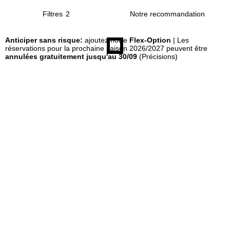
Filtres
2
u
Anticiper sans risque:
ajoutez notre
Flex-Option
| Les
e
réservations pour la prochaine saison 2026/2027 peuvent être
annulées gratuitement jusqu'au 30/09
(Précisions)
i
l