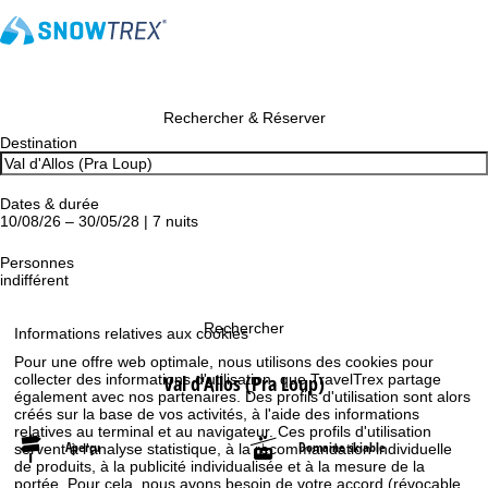
Rechercher & Réserver
Destination
Dates & durée
10/08/26 – 30/05/28 | 7 nuits
Personnes
indifférent
Rechercher
Informations relatives aux cookies
Pour une offre web optimale, nous utilisons des cookies pour
Val d'Allos (Pra Loup)
collecter des informations d'utilisation, que TravelTrex partage
également avec nos partenaires. Des profils d'utilisation sont alors
créés sur la base de vos activités, à l'aide des informations
relatives au terminal et au navigateur. Ces profils d'utilisation
Aperçu
Domaine skiable
servent à l'analyse statistique, à la recommandation individuelle
de produits, à la publicité individualisée et à la mesure de la
portée. Pour cela, nous avons besoin de votre accord (révocable