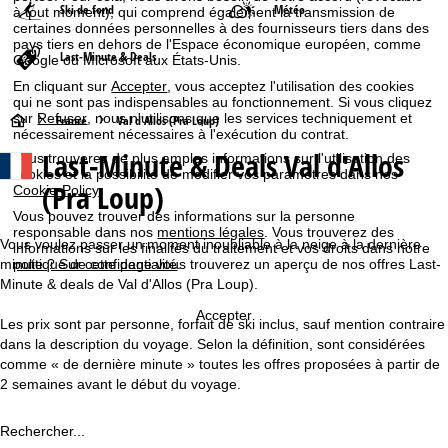
Ski de fond
Météo
à tout moment), qui comprend également la transmission de
certaines données personnelles à des fournisseurs tiers dans des
pays tiers en dehors de l'Espace économique européen, comme
Last-Minute & Deals
Google ou Microsoft aux États-Unis.
En cliquant sur
Accepter
, vous acceptez l'utilisation des cookies
qui ne sont pas indispensables au fonctionnement. Si vous cliquez
sur
Refuser
, nous n'utilisons que les services techniquement et
P
France
Val d'Allos (Pra Loup)
nécessairement nécessaires à l'exécution du contrat.
Last-Minute & Deals Val d'Allos
Vous trouverez de plus amples informations sur l'utilisation des
a
cookies et la possibilité de modifier vos paramètres dans nos
(Pra Loup)
Cookie-Policy
.
g
Vous pouvez trouver des informations sur la personne
responsable dans nos
mentions légales
. Vous trouverez des
e
Vous voulez passer un moment inoubliable à la neige à la dernière
informations sur les finalités du traitement et vos droits dans notre
minute ? Sur cette page vous trouverez un aperçu de nos offres Last-
politique de confidentialité
.
d
Minute & deals de Val d'Allos (Pra Loup).
Accepter
Les prix sont par personne, forfait de ski inclus, sauf mention contraire
'
dans la description du voyage. Selon la définition, sont considérées
comme « de dernière minute » toutes les offres proposées à partir de
a
2 semaines avant le début du voyage.
c
Rechercher...
c