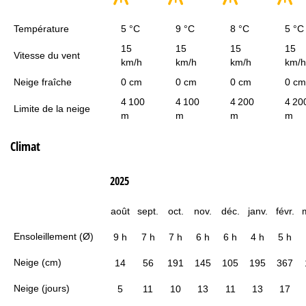
Température
5 °C
9 °C
8 °C
5 °C
15
15
15
15
Vitesse du vent
km/h
km/h
km/h
km/h
Neige fraîche
0 cm
0 cm
0 cm
0 cm
4 100
4 100
4 200
4 20
Limite de la neige
m
m
m
m
Climat
2025
août
sept.
oct.
nov.
déc.
janv.
févr.
Ensoleillement (Ø)
9 h
7 h
7 h
6 h
6 h
4 h
5 h
Neige (cm)
14
56
191
145
105
195
367
Neige (jours)
5
11
10
13
11
13
17