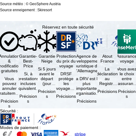
Source météo : © GeoSphere Austria
Source enneigement : Skiresort
Réservez en toute sécurité
Annulation
Garantie-
Garantie
Protection
Agence de
Atout
Assuranc
&
Best-
Neige
du prix du
développement
France
voyage
odification
Price
voyage
touristique de
Si 5 jours
La
Vous ave
gratuites
l'Allemagne
Si, à
avant le
DRSF
déclaration
le choix
Vous
prestations
départ
protège
La DRV est la
au
entre
pouvez
incluses
(jour
les
plus
Registre
l'assuranc
annuler
équivalentes
d'arrivée),
voyageurs
importante
des
annulatio
Précision
Précisions
Précision
ratuitement
et sous
tous les
qui
organisation
Opérateurs
et
Précision
s
Précisions
s
dans les 5
réserve de
domaines
réservent
des
de
interruptio
Précision
s
Précisions
ours suivant
disponibilités,
skiables
un voyage
professionnels
Voyages et
de séjour
s
la
vous …
inclus …
à forfait
du tourisme
de Séjours
et …
Sécurité
:
éservation,
ou des
(agences …
est
à …
services
obligatoire
de …
…
Modes de paiement
: