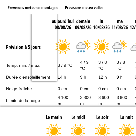
Prévisions météo en montagne
Prévisions météo vallée
aujourd'hui
demain
lu
ma
08/08/26
09/08/26
10/08/26
11/08/26
12/
Prévision à 5 jours
4 / 9
3 / 8
3 / 8
Temp. min. / max.
3 / 9 °C
°C
°C
°C
Durée d'ensoleillement
14 h
9 h
12 h
9 h
Neige fraîche
0 cm
0 cm
0 cm
0 cm
4 100
3 800
3 600
3 800
Limite de la neige
m
m
m
m
Le matin
Le midi
Le soir
La nuit