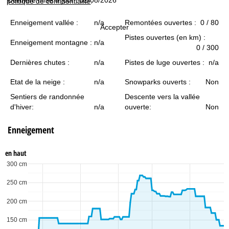
politique de confidentialité
.
c
Enneigement vallée :
n/a
Remontées ouvertes :
0 / 80
u
Accepter
Pistes ouvertes (en km) :
Enneigement montagne :
n/a
e
0 / 300
Dernières chutes :
n/a
Pistes de luge ouvertes :
n/a
i
Etat de la neige :
n/a
Snowparks ouverts :
Non
l
Sentiers de randonnée
Descente vers la vallée
d'hiver:
n/a
ouverte:
Non
Enneigement
en haut
300 cm
250 cm
200 cm
150 cm