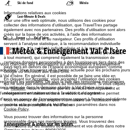
Ski de fond
Météo
Informations relatives aux cookies
Last-Minute & Deals
Pour une offre web optimale, nous utilisons des cookies pour
collecter des informations d'utilisation, que TravelTrex partage
également avec nos partenaires. Des profils d'utilisation sont alors
créés sur la base de vos activités, à l'aide des informations
P
France
Val d'Isère
relatives au terminal et au navigateur. Ces profils d'utilisation
servent à l'analyse statistique, à la recommandation individuelle
Météo & Enneigement Val d'Isère
de produits, à la publicité individualisée et à la mesure de la
a
portée. Pour cela, nous avons besoin de votre accord (révocable
à tout moment), qui comprend également la transmission de
g
certaines données personnelles à des fournisseurs tiers dans des
Vous cherchez des informations sur les conditions d'enneigement
pays tiers en dehors de l'Espace économique européen, comme
actuelles? Vous trouverez ici la météo actuelle pour les prochains jours
Google ou Microsoft aux États-Unis.
e
à Val d'Isère. En général, il est possible de se faire une idée en
En cliquant sur
Accepter
, vous acceptez l'utilisation des cookies
regardant les webcams. De plus la liste des remontées mécaniques
qui ne sont pas indispensables au fonctionnement. Si vous cliquez
d
sera indiquée dans le domaine skiable à Val d'Isère ainsi que
sur
Refuser
, nous n'utilisons que les services techniquement et
nécessairement nécessaires à l'exécution du contrat.
l'enneigement en station et dans la vallée. Le diagramme permet
'
d'avoir un aperçu de l'enneigement par rapport à l'année précédente
Vous trouverez de plus amples informations sur l'utilisation des
cookies et la possibilité de modifier vos paramètres dans nos
et pour la saison complète à Val d'Isère.
a
Cookie-Policy
.
Vous pouvez trouver des informations sur la personne
c
responsable dans nos
mentions légales
. Vous trouverez des
Enneigement & infos sur les pistes
informations sur les finalités du traitement et vos droits dans notre
Dernière mise à jour : 02/08/2026