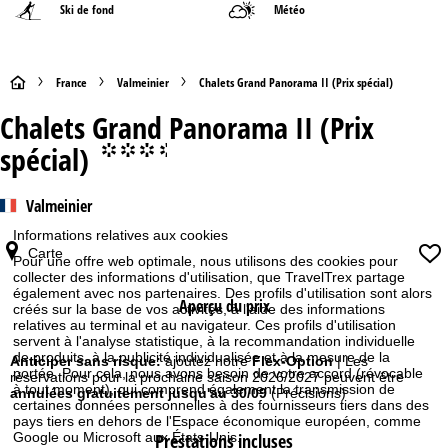
Ski de fond
Météo
P
France
Valmeinier
Chalets Grand Panorama II (Prix spécial)
Chalets Grand Panorama II (Prix
a
spécial)
°°°.
g
Valmeinier
e
Informations relatives aux cookies
d
Carte
Pour une offre web optimale, nous utilisons des cookies pour
collecter des informations d'utilisation, que TravelTrex partage
'
également avec nos partenaires. Des profils d'utilisation sont alors
Aperçu du prix
créés sur la base de vos activités, à l'aide des informations
relatives au terminal et au navigateur. Ces profils d'utilisation
a
servent à l'analyse statistique, à la recommandation individuelle
de produits, à la publicité individualisée et à la mesure de la
Anticiper sans risque:
ajoutez notre
Flex-Option
| Les
c
portée. Pour cela, nous avons besoin de votre accord (révocable
réservations pour la prochaine saison 2026/2027 peuvent être
à tout moment), qui comprend également la transmission de
annulées gratuitement jusqu'au 30/09
(Précisions)
certaines données personnelles à des fournisseurs tiers dans des
c
pays tiers en dehors de l'Espace économique européen, comme
Prestations incluses
Google ou Microsoft aux États-Unis.