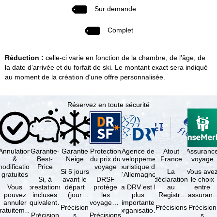
Sur demande
Complet
Réduction :
celle-ci varie en fonction de la chambre, de l'âge, de
la date d'arrivée et du forfait de ski. Le montant exact sera indiqué
au moment de la création d'une offre personnalisée.
Réservez en toute sécurité
Annulation
Garantie-
Garantie
Protection
Agence de
Atout
Assuranc
&
Best-
Neige
du prix du
développement
France
voyage
odification
Price
voyage
touristique de
Si 5 jours
La
Vous ave
gratuites
l'Allemagne
Si, à
avant le
DRSF
déclaration
le choix
Vous
prestations
départ
protège
La DRV est la
au
entre
pouvez
incluses
(jour
les
plus
Registre
l'assuranc
annuler
équivalentes
d'arrivée),
voyageurs
importante
des
annulatio
Précision
Précisions
Précision
ratuitement
et sous
tous les
qui
organisation
Opérateurs
et
Précision
s
Précisions
s