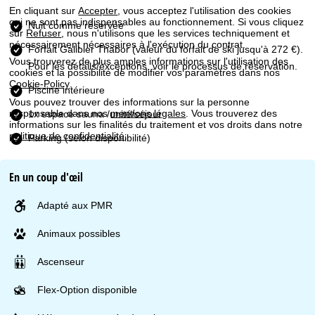
u
En cliquant sur
Accepter
, vous acceptez l'utilisation des cookies
qui ne sont pas indispensables au fonctionnement. Si vous cliquez
Nuit comme réservée
e
sur
Refuser
, nous n'utilisons que les services techniquement et
nécessairement nécessaires à l'exécution du contrat.
Forfait Galibier Thabor
(valeur du forfait de ski jusqu'à 272 €).
i
Vous trouverez de plus amples informations sur l'utilisation des
Pour les détails/exceptions, voir le processus de réservation.
cookies et la possibilité de modifier vos paramètres dans nos
Cookie-Policy
.
l
Piscine intérieure
Vous pouvez trouver des informations sur la personne
responsable dans nos
mentions légales
. Vous trouverez des
1x espace sauna /unité/séjour
informations sur les finalités du traitement et vos droits dans notre
politique de confidentialité
.
Parking (selon disponibilité)
Accepter
En un coup d'œil
Adapté aux PMR
Animaux possibles
Ascenseur
Flex-Option disponible