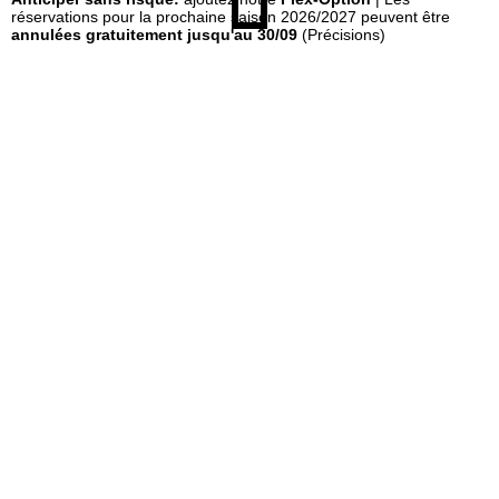
réservations pour la prochaine saison 2026/2027 peuvent être
annulées gratuitement jusqu'au 30/09
(Précisions)
e
i
l