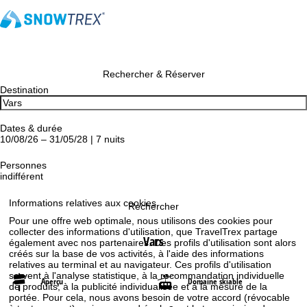
Rechercher & Réserver
Destination
Dates & durée
10/08/26 – 31/05/28 | 7 nuits
Personnes
indifférent
Informations relatives aux cookies
Rechercher
Pour une offre web optimale, nous utilisons des cookies pour
collecter des informations d'utilisation, que TravelTrex partage
Vars
également avec nos partenaires. Des profils d'utilisation sont alors
créés sur la base de vos activités, à l'aide des informations
relatives au terminal et au navigateur. Ces profils d'utilisation
servent à l'analyse statistique, à la recommandation individuelle
Aperçu
Domaine skiable
de produits, à la publicité individualisée et à la mesure de la
portée. Pour cela, nous avons besoin de votre accord (révocable