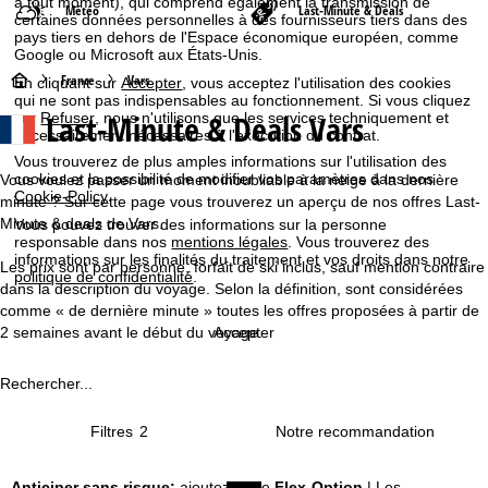
à tout moment), qui comprend également la transmission de
Météo
Last-Minute & Deals
certaines données personnelles à des fournisseurs tiers dans des
pays tiers en dehors de l'Espace économique européen, comme
Google ou Microsoft aux États-Unis.
P
France
Vars
En cliquant sur
Accepter
, vous acceptez l'utilisation des cookies
qui ne sont pas indispensables au fonctionnement. Si vous cliquez
Last-Minute & Deals Vars
sur
Refuser
, nous n'utilisons que les services techniquement et
a
nécessairement nécessaires à l'exécution du contrat.
Vous trouverez de plus amples informations sur l'utilisation des
g
cookies et la possibilité de modifier vos paramètres dans nos
Vous voulez passer un moment inoubliable à la neige à la dernière
Cookie-Policy
.
minute ? Sur cette page vous trouverez un aperçu de nos offres Last-
e
Minute & deals de Vars.
Vous pouvez trouver des informations sur la personne
responsable dans nos
mentions légales
. Vous trouverez des
d
informations sur les finalités du traitement et vos droits dans notre
Les prix sont par personne, forfait de ski inclus, sauf mention contraire
politique de confidentialité
.
dans la description du voyage. Selon la définition, sont considérées
'
comme « de dernière minute » toutes les offres proposées à partir de
2 semaines avant le début du voyage.
Accepter
a
Rechercher...
c
Filtres
2
c
u
Anticiper sans risque:
ajoutez notre
Flex-Option
| Les