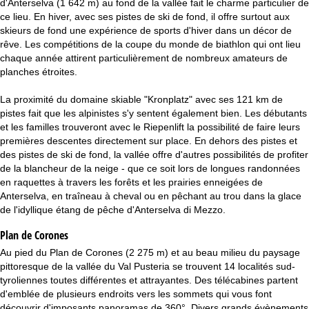
d'Anterselva (1 642 m) au fond de la vallée fait le charme particulier de
c
ce lieu. En hiver, avec ses pistes de ski de fond, il offre surtout aux
skieurs de fond une expérience de sports d'hiver dans un décor de
u
rêve. Les compétitions de la coupe du monde de biathlon qui ont lieu
chaque année attirent particulièrement de nombreux amateurs de
e
planches étroites.
i
La proximité du domaine skiable "Kronplatz" avec ses 121 km de
pistes fait que les alpinistes s'y sentent également bien. Les débutants
l
et les familles trouveront avec le Riepenlift la possibilité de faire leurs
premières descentes directement sur place. En dehors des pistes et
des pistes de ski de fond, la vallée offre d'autres possibilités de profiter
de la blancheur de la neige - que ce soit lors de longues randonnées
en raquettes à travers les forêts et les prairies enneigées de
Anterselva, en traîneau à cheval ou en pêchant au trou dans la glace
de l'idyllique étang de pêche d'Anterselva di Mezzo.
Plan de Corones
Au pied du Plan de Corones (2 275 m) et au beau milieu du paysage
pittoresque de la vallée du Val Pusteria se trouvent 14 localités sud-
tyroliennes toutes différentes et attrayantes. Des télécabines partent
d'emblée de plusieurs endroits vers les sommets qui vous font
découvrir d'imposants panoramas de 360°. Divers grands évènements