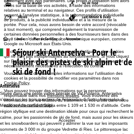
également avec nos partenaires. Des profils d'utilisation sont alors
Domaine skiable
Ski de fond
créés sur la base de vos activités, à l'aide des informations
relatives au terminal et au navigateur. Ces profils d'utilisation
servent à l'analyse statistique, à la recommandation individuelle
Météo
Last-Minute & Deals
de produits, à la publicité individualisée et à la mesure de la
portée. Pour cela, nous avons besoin de votre accord (révocable
à tout moment), qui comprend également la transmission de
certaines données personnelles à des fournisseurs tiers dans des
P
Italie
Plan de Corones
Anterselva
pays tiers en dehors de l'Espace économique européen, comme
Google ou Microsoft aux États-Unis.
Séjour ski
Anterselva - Pour le
a
En cliquant sur
Accepter
, vous acceptez l'utilisation des cookies
qui ne sont pas indispensables au fonctionnement. Si vous cliquez
plaisir des pistes de ski alpin et de
sur
Refuser
, nous n'utilisons que les services techniquement et
g
nécessairement nécessaires à l'exécution du contrat.
ski de fond !
Vous trouverez de plus amples informations sur l'utilisation des
e
cookies et la possibilité de modifier vos paramètres dans nos
Cookie-Policy
.
Anterselva
d
Vous pouvez trouver des informations sur la personne
Située dans une petite vallée latérale de Val Pusteria, Anterselva
responsable dans nos
mentions légales
. Vous trouverez des
s'étend sur les trois quartiers de Anterselva di Sotto, Anterselva di
'
informations sur les finalités du traitement et vos droits dans notre
politique de confidentialité
.
Mezzo et Anterselva di Sopra entre 1 109 et 1 530 m d'altitude. Cette
région idyllique est une destination idéale pour ceux qui recherchent le
a
calme, pour les passionnés de ski de fond, mais aussi pour les skieurs
Accepter
et les snowboarders qui peuvent y admirer la vue sur les imposants
c
sommets de 3 000 m du groupe Vedrette di Ries. Le pittoresque lac