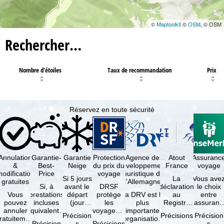
©
Maptoolkit
©
OSM
, © OSM
Rechercher…
Nombre d'étoiles
Taux de recommandation
Prix
Réservez en toute sécurité
Annulation
Garantie-
Garantie
Protection
Agence de
Atout
Assuranc
&
Best-
Neige
du prix du
développement
France
voyage
odification
Price
voyage
touristique de
Si 5 jours
La
Vous ave
gratuites
l'Allemagne
Si, à
avant le
DRSF
déclaration
le choix
Vous
prestations
départ
protège
La DRV est la
au
entre
pouvez
incluses
(jour
les
plus
Registre
l'assuranc
annuler
équivalentes
d'arrivée),
voyageurs
importante
des
annulatio
Précision
Précisions
Précision
ratuitement
et sous
tous les
qui
organisation
Opérateurs
et
Précision
s
Précisions
s