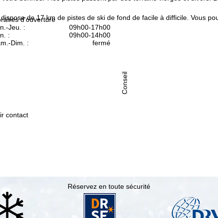
ispose de 17 km de pistes de ski de fond de facile à difficile. Vous po
raires d'ouverture
n.-Jeu. :
09h00-17h00
n. :
09h00-14h00
m.-Dim. :
fermé
Conseil
ir contact
Réservez en toute sécurité