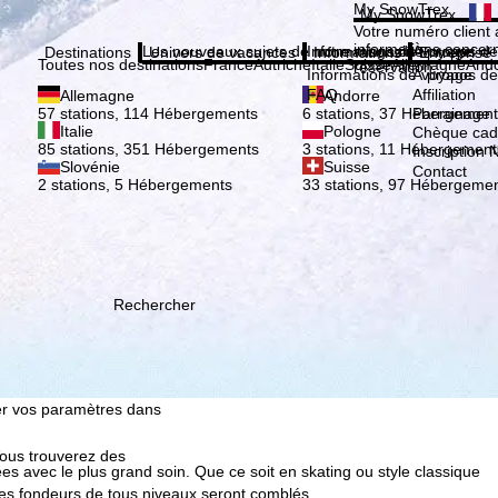
Veuil
My SnowTrex
My SnowTrex
Inscription
Votre numéro client 
informations concer
Les nouveaux sujets de notre magazine
Informations de voyage
À propos de
Destinations
Univers de vacances
Informations
Entreprise
Toutes nos destinations
France
Autriche
Italie
Suisse
Allemagne
And
réservation.
Informations de voyage
À propos de
FAQ
Affiliation
Allemagne
Andorre
Parrainage
57 stations, 114 Hébergements
6 stations, 37 Hébergement
Italie
Pologne
Chèque ca
85 stations, 351 Hébergements
3 stations, 11 Hébergement
Inscription 
Slovénie
Suisse
Contact
2 stations, 5 Hébergements
33 stations, 97 Hébergeme
ion, que TravelTrex
s activités, à l'aide des
istique, à la
. Pour cela, nous avons
certaines données
européen, comme Google ou
Rechercher
au fonctionnement. Si vous
es à l'exécution du
fier vos paramètres dans
Vous trouverez des
s avec le plus grand soin. Que ce soit en skating ou style classique
 Les fondeurs de tous niveaux seront comblés.