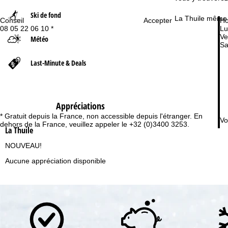
Ski de fond
d
La Thuile même d
Conseil
Ho
Accepter
08 05 22 06 10 *
Lu
Ve
Météo
'
Sa
a
Last-Minute & Deals
c
c
Appréciations
* Gratuit depuis la France, non accessible depuis l'étranger. En
Vo
u
dehors de la France, veuillez appeler le +32 (0)3400 3253.
La Thuile
e
NOUVEAU!
Aucune appréciation disponible
i
l