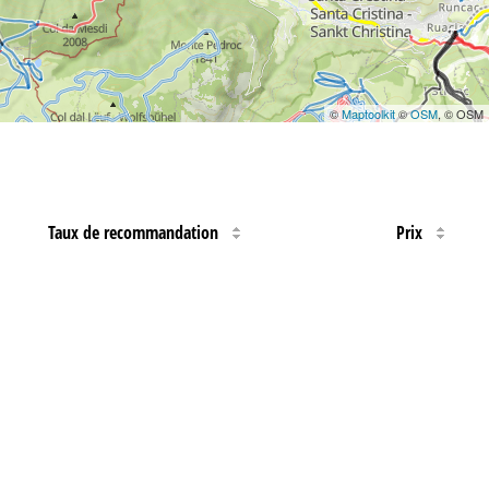
©
Maptoolkit
©
OSM
, © OSM
Taux de recommandation
Prix