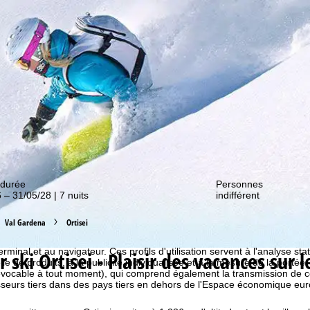
couvrir nos promos !
 durée
Personnes
 – 31/05/28 | 7 nuits
indifférent
 cookies
Val Gardena
Ortisei
e, nous utilisons des cookies pour collecter des informations d'utilisat
partenaires. Des profils d'utilisation sont alors créés sur la base de vo
rminal et au navigateur. Ces profils d'utilisation servent à l'analyse stat
r ski
Ortisei - Plaisir des vacances sur 
e de produits, à la publicité individualisée et à la mesure de la portée
évocable à tout moment), qui comprend également la transmission de 
isseurs tiers dans des pays tiers en dehors de l'Espace économique 