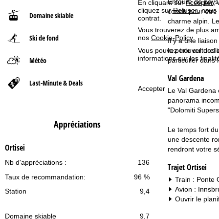
Entouré de paysag
En cliquant sur
Accepter
,
cliquez sur
Refuser
, nous
connu pour être 
Domaine skiable
d
contrat.
charme alpin. Le
Vous trouverez de plus amp
Ski de fond
'
nos
Cookie-Policy
.
Il y a une liais
la perle culture
Vous pouvez trouver des 
a
informations sur les finali
Météo
particulier dans 
Val Gardena
c
Last-Minute & Deals
Accepter
Le Val Gardena e
c
panorama incompa
"Dolomiti Supersk
u
Appréciations
Le temps fort du 
e
une descente rom
Ortisei
rendront votre s
i
Nb d'appréciations :
136
Trajet Ortisei
Taux de recommandation:
96 %
l
Train : Ponte
Avion : Innsb
Station
9,4
Ouvrir le plani
Domaine skiable
9,7