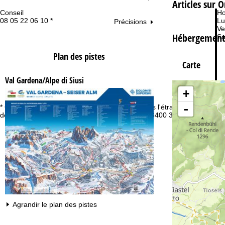
Articles sur O
Conseil
Ho
08 05 22 06 10 *
Lu
Précisions
Ve
Hébergements
Sa
Plan des pistes
Carte
Val Gardena/Alpe di Siusi
+
-
* Gratuit depuis la France, non accessible depuis l'étranger. En
Vo
dehors de la France, veuillez appeler le +32 (0)3400 3253.
Agrandir le plan des pistes