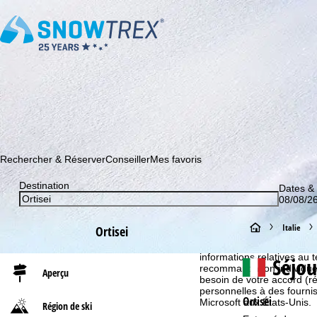
Abonnez-vous à notre newsletter et soyez le premier à dé
Rechercher & Réserver
Conseiller
Mes favoris
Destination
Dates &
08/08/26
Informations relatives aux
P
Italie
Ortisei
Pour une offre web optimal
partage également avec nos 
a
informations relatives au te
Séjou
recommandation individuell
Aperçu
besoin de votre accord (r
g
personnelles à des fourn
Ortisei
Microsoft aux États-Unis.
Région de ski
e