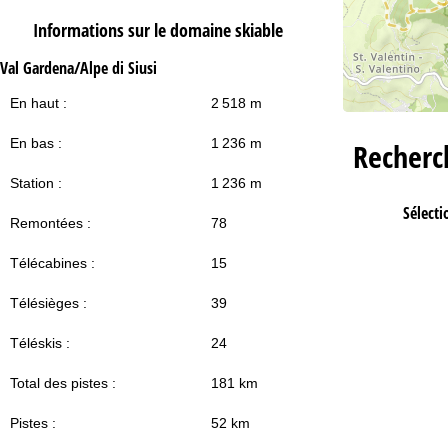
Informations sur le domaine skiable
Val Gardena/Alpe di Siusi
En haut :
2 518 m
En bas :
1 236 m
Recher
Station :
1 236 m
Sélecti
Remontées :
78
Télécabines :
15
Télésièges :
39
Téléskis :
24
Total des pistes :
181 km
Pistes :
52 km