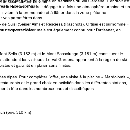
le plus grand et le plus riche en traditions du Val Gardena. L'endroit est
au fonctionnement. Si vous
es à l'exécution du
 Isolde Kostner. L'endroit dégage à la fois une atmosphère urbaine et un
invitent à la promenade et à flâner dans la zone piétonne.
fier vos paramètres dans
e de Suisi (Seiser Alm) et Resciesa (Raschötz). Ortisei est surnommé «
fre de sports d'hiver mais est également connu pour l'artisanat, en
Vous trouverez des
Mont Sella (3 152 m) et le Mont Sassolungo (3 181 m) constituent le
attendent les visiteurs. Le Val Gardena appartient à la région de ski
stes et garantit un plaisir sans limites..
es Alpes. Pour compléter l'offre, une visite à la piscine « Mardolomit »,
aurants et le grand choix en activités dans les différentes stations,
nuer la fête dans les nombreux bars et discothèques.
ich (env. 310 km)