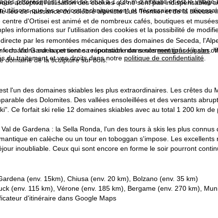
es pittoresques, Ortisei se situe à 1 236 m d'altitude et est le village 
 vous acceptez l'utilisation des cookies qui ne sont pas indispensables 
 n'utilisons que les services techniquement et nécessairement nécessair
le lieu de naissance du célèbre alpiniste Luis Trenker et de la skieuse
 centre d'Ortisei est animé et de nombreux cafés, boutiques et musées 
les informations sur l'utilisation des cookies et la possibilité de modi
on directe par les remontées mécaniques des domaines de Seceda, l'Alp
lle » du Val Gardena et tient sa réputation non seulement grâce à son of
informations sur la personne responsable dans nos
mentions légales
. 
tés du traitement et vos droits dans notre
politique de confidentialité
.
le domaine de la sculpture sur bois.
st l'un des domaines skiables les plus extraordinaires. Les crêtes du 
rable des Dolomites. Des vallées ensoleillées et des versants abrupts 
i". Ce forfait ski relie 12 domaines skiables avec au total 1 200 km de pi
Val de Gardena : la Sella Ronda, l'un des tours à skis les plus connus d
antique en calèche ou un tour en toboggan s'impose. Les excellents rest
éjour inoubliable. Ceux qui sont encore en forme le soir pourront conti
 Gardena (env. 15km), Chiusa (env. 20 km), Bolzano (env. 35 km)
ruck (env. 115 km), Vérone (env. 185 km), Bergame (env. 270 km), Mun
ficateur d'itinéraire dans
Google Maps