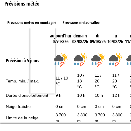
Prévisions météo
Prévisions météo en montagne
Prévisions météo vallée
aujourd'hui
demain
di
lu
07/08/26
08/08/26
09/08/26
10/08/26
11/
Prévision à 5 jours
10 /
11 /
11 /
11 / 19
Temp. min. / max.
18
20
20
°C
°C
°C
°C
Durée d'ensoleillement
9 h
10 h
10 h
12 h
Neige fraîche
0 cm
0 cm
0 cm
0 cm
3 700
3 800
3 700
3 800
Limite de la neige
m
m
m
m