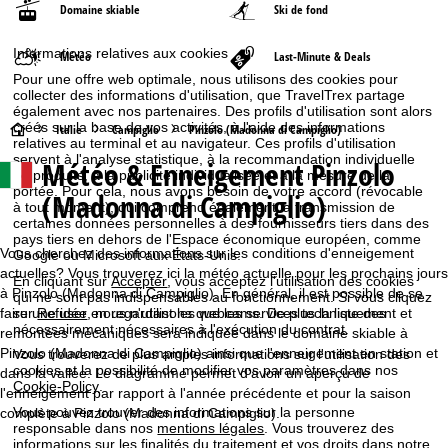
Domaine skiable
Ski de fond
Informations relatives aux cookies
Météo
Last-Minute & Deals
Pour une offre web optimale, nous utilisons des cookies pour
collecter des informations d'utilisation, que TravelTrex partage
également avec nos partenaires. Des profils d'utilisation sont alors
créés sur la base de vos activités, à l'aide des informations
P
Italie
Campiglio
Pinzolo (Madonna di Campiglio)
relatives au terminal et au navigateur. Ces profils d'utilisation
servent à l'analyse statistique, à la recommandation individuelle
Météo & Enneigement Pinzolo
a
de produits, à la publicité individualisée et à la mesure de la
portée. Pour cela, nous avons besoin de votre accord (révocable
(Madonna di Campiglio)
à tout moment), qui comprend également la transmission de
g
certaines données personnelles à des fournisseurs tiers dans des
pays tiers en dehors de l'Espace économique européen, comme
e
Vous cherchez des informations sur les conditions d'enneigement
Google ou Microsoft aux États-Unis.
actuelles? Vous trouverez ici la météo actuelle pour les prochains jours
En cliquant sur
Accepter
, vous acceptez l'utilisation des cookies
d
à Pinzolo (Madonna di Campiglio). En général, il est possible de se
qui ne sont pas indispensables au fonctionnement. Si vous cliquez
faire une idée en regardant les webcams. De plus la liste des
sur
Refuser
, nous n'utilisons que les services techniquement et
nécessairement nécessaires à l'exécution du contrat.
remontées mécaniques sera indiquée dans le domaine skiable à
'
Pinzolo (Madonna di Campiglio) ainsi que l'enneigement en station et
Vous trouverez de plus amples informations sur l'utilisation des
cookies et la possibilité de modifier vos paramètres dans nos
dans la vallée. Le diagramme permet d'avoir un aperçu de
a
Cookie-Policy
.
l'enneigement par rapport à l'année précédente et pour la saison
Vous pouvez trouver des informations sur la personne
complète à Pinzolo (Madonna di Campiglio).
c
responsable dans nos
mentions légales
. Vous trouverez des
informations sur les finalités du traitement et vos droits dans notre