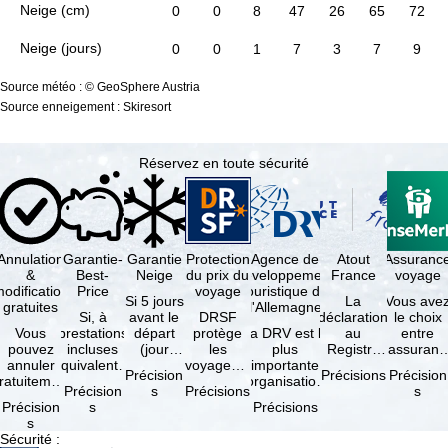
Neige (cm)
0
0
8
47
26
65
72
Neige (jours)
0
0
1
7
3
7
9
Source météo : © GeoSphere Austria
Source enneigement : Skiresort
Réservez en toute sécurité
Annulation
Garantie-
Garantie
Protection
Agence de
Atout
Assuranc
&
Best-
Neige
du prix du
développement
France
voyage
odification
Price
voyage
touristique de
Si 5 jours
La
Vous ave
gratuites
l'Allemagne
Si, à
avant le
DRSF
déclaration
le choix
Vous
prestations
départ
protège
La DRV est la
au
entre
pouvez
incluses
(jour
les
plus
Registre
l'assuranc
annuler
équivalentes
d'arrivée),
voyageurs
importante
des
annulatio
Précision
Précisions
Précision
ratuitement
et sous
tous les
qui
organisation
Opérateurs
et
Précision
s
Précisions
s
dans les 5
réserve de
domaines
réservent
des
de
interruptio
Précision
s
Précisions
ours suivant
disponibilités,
skiables
un voyage
professionnels
Voyages et
de séjour
s
la
vous …
inclus …
à forfait
du tourisme
de Séjours
et …
Sécurité
:
éservation,
ou des
(agences …
est