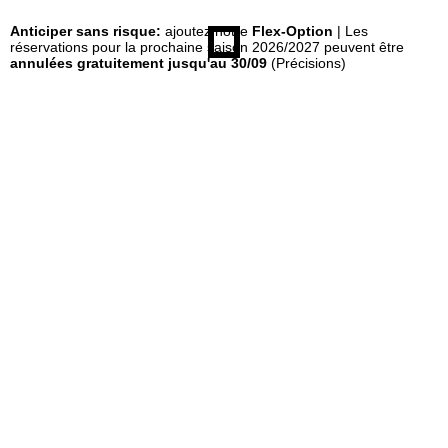
Anticiper sans risque:
ajoutez notre
Flex-Option
| Les
e
réservations pour la prochaine saison 2026/2027 peuvent être
annulées gratuitement jusqu'au 30/09
(Précisions)
i
l