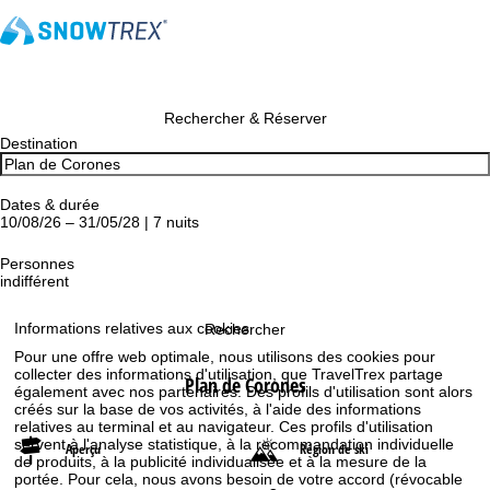
Rechercher & Réserver
Destination
Dates & durée
10/08/26 – 31/05/28 | 7 nuits
Personnes
indifférent
Informations relatives aux cookies
Rechercher
Pour une offre web optimale, nous utilisons des cookies pour
collecter des informations d'utilisation, que TravelTrex partage
Plan de Corones
également avec nos partenaires. Des profils d'utilisation sont alors
créés sur la base de vos activités, à l'aide des informations
relatives au terminal et au navigateur. Ces profils d'utilisation
servent à l'analyse statistique, à la recommandation individuelle
Aperçu
Région de ski
de produits, à la publicité individualisée et à la mesure de la
portée. Pour cela, nous avons besoin de votre accord (révocable