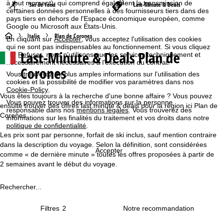
à tout moment), qui comprend également la transmission de
Ski de fond
Last-Minute & Deals
certaines données personnelles à des fournisseurs tiers dans des
pays tiers en dehors de l'Espace économique européen, comme
Google ou Microsoft aux États-Unis.
P
Italie
Plan de Corones
En cliquant sur
Accepter
, vous acceptez l'utilisation des cookies
qui ne sont pas indispensables au fonctionnement. Si vous cliquez
Last-Minute & Deals Plan de
sur
Refuser
, nous n'utilisons que les services techniquement et
a
nécessairement nécessaires à l'exécution du contrat.
Corones
Vous trouverez de plus amples informations sur l'utilisation des
g
cookies et la possibilité de modifier vos paramètres dans nos
Cookie-Policy
.
e
Vous êtes toujours à la recherche d'une bonne affaire ? Vous pouvez
Vous pouvez trouver des informations sur la personne
ensuite trouver des offres last minute & deals pour la région ici Plan de
responsable dans nos
mentions légales
. Vous trouverez des
d
Corones.
informations sur les finalités du traitement et vos droits dans notre
politique de confidentialité
.
Les prix sont par personne, forfait de ski inclus, sauf mention contraire
'
dans la description du voyage. Selon la définition, sont considérées
Accepter
comme « de dernière minute » toutes les offres proposées à partir de
a
2 semaines avant le début du voyage.
c
Rechercher...
c
Filtres
2
u