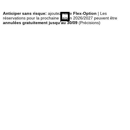
u
Anticiper sans risque:
ajoutez notre
Flex-Option
| Les
réservations pour la prochaine saison 2026/2027 peuvent être
annulées gratuitement jusqu'au 30/09
(Précisions)
e
i
l