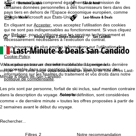
à tout moment), qui comprend également la transmission de
Domaine skiable
Ski de fond
certaines données personnelles à des fournisseurs tiers dans des
pays tiers en dehors de l'Espace économique européen, comme
Google ou Microsoft aux États-Unis.
Météo
Last-Minute & Deals
En cliquant sur
Accepter
, vous acceptez l'utilisation des cookies
qui ne sont pas indispensables au fonctionnement. Si vous cliquez
sur
Refuser
, nous n'utilisons que les services techniquement et
P
Italie
Holiday region 3 Zinnen Dolomites
San Candido
nécessairement nécessaires à l'exécution du contrat.
Last-Minute & Deals San Candido
Vous trouverez de plus amples informations sur l'utilisation des
a
cookies et la possibilité de modifier vos paramètres dans nos
Cookie-Policy
.
g
Vous voulez passer un moment inoubliable à la neige à la dernière
Vous pouvez trouver des informations sur la personne
responsable dans nos
mentions légales
. Vous trouverez des
minute ? Sur cette page vous trouverez un aperçu de nos offres Last-
e
informations sur les finalités du traitement et vos droits dans notre
Minute & deals de San Candido.
politique de confidentialité
.
d
Les prix sont par personne, forfait de ski inclus, sauf mention contraire
Accepter
dans la description du voyage. Selon la définition, sont considérées
'
comme « de dernière minute » toutes les offres proposées à partir de
2 semaines avant le début du voyage.
a
Rechercher...
c
Filtres
2
c