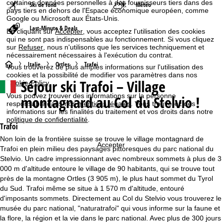
certaines données personnelles à des fournisseurs tiers dans des
Ski de fond
Météo
pays tiers en dehors de l'Espace économique européen, comme
Google ou Microsoft aux États-Unis.
Last-Minute & Deals
En cliquant sur
Accepter
, vous acceptez l'utilisation des cookies
qui ne sont pas indispensables au fonctionnement. Si vous cliquez
sur
Refuser
, nous n'utilisons que les services techniquement et
nécessairement nécessaires à l'exécution du contrat.
P
Italie
Ortles
Trafoi
Vous trouverez de plus amples informations sur l'utilisation des
cookies et la possibilité de modifier vos paramètres dans nos
Séjour ski
Trafoi – Village
Cookie-Policy
.
a
Vous pouvez trouver des informations sur la personne
montagnard au Col du Stelvio !
responsable dans nos
mentions légales
. Vous trouverez des
g
informations sur les finalités du traitement et vos droits dans notre
politique de confidentialité
.
e
Trafoi
Non loin de la frontière suisse se trouve le village montagnard de
d
Accepter
Trafoi en plein milieu des paysages pittoresques du parc national du
Stelvio. Un cadre impressionnant avec nombreux sommets à plus de 3
'
000 m d'altitude entoure le village de 90 habitants, qui se trouve tout
près de la montagne Ortles (3 905 m), le plus haut sommet du Tyrol
a
du Sud. Trafoi même se situe à 1 570 m d'altitude, entouré
d'imposants sommets. Directement au Col du Stelvio vous trouverez le
c
musée du parc national, "naturatrafoi" qui vous informe sur la faune et
la flore, la région et la vie dans le parc national. Avec plus de 300 jours