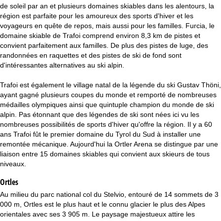
c
de soleil par an et plusieurs domaines skiables dans les alentours, la
région est parfaite pour les amoureux des sports d'hiver et les
u
voyageurs en quête de repos, mais aussi pour les familles. Furcia, le
domaine skiable de Trafoi comprend environ 8,3 km de pistes et
e
convient parfaitement aux familles. De plus des pistes de luge, des
randonnées en raquettes et des pistes de ski de fond sont
i
d'intéressantes alternatives au ski alpin.
Trafoi est également le village natal de la légende du ski Gustav Thöni,
l
ayant gagné plusieurs coupes du monde et remporté de nombreuses
médailles olympiques ainsi que quintuple champion du monde de ski
alpin. Pas étonnant que des légendes de ski sont nées ici vu les
nombreuses possibilités de sports d'hiver qu'offre la région. Il y a 60
ans Trafoi fût le premier domaine du Tyrol du Sud à installer une
remontée mécanique. Aujourd'hui la Ortler Arena se distingue par une
liaison entre 15 domaines skiables qui convient aux skieurs de tous
niveaux.
Ortles
Au milieu du parc national col du Stelvio, entouré de 14 sommets de 3
000 m, Ortles est le plus haut et le connu glacier le plus des Alpes
orientales avec ses 3 905 m. Le paysage majestueux attire les