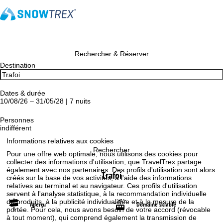
Rechercher & Réserver
Destination
Dates & durée
10/08/26 – 31/05/28 | 7 nuits
Personnes
indifférent
Informations relatives aux cookies
Rechercher
Pour une offre web optimale, nous utilisons des cookies pour
collecter des informations d'utilisation, que TravelTrex partage
également avec nos partenaires. Des profils d'utilisation sont alors
Trafoi
créés sur la base de vos activités, à l'aide des informations
relatives au terminal et au navigateur. Ces profils d'utilisation
servent à l'analyse statistique, à la recommandation individuelle
de produits, à la publicité individualisée et à la mesure de la
Aperçu
Domaine skiable
portée. Pour cela, nous avons besoin de votre accord (révocable
à tout moment), qui comprend également la transmission de