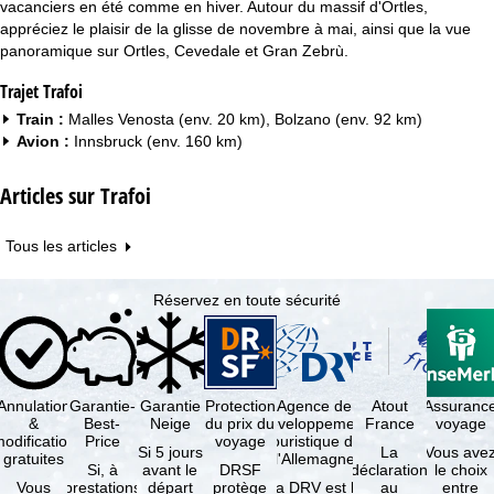
vacanciers en été comme en hiver. Autour du massif d'Ortles,
appréciez le plaisir de la glisse de novembre à mai, ainsi que la vue
panoramique sur Ortles, Cevedale et Gran Zebrù.
Trajet Trafoi
Train :
Malles Venosta (env. 20 km), Bolzano (env. 92 km)
Avion :
Innsbruck (env. 160 km)
Articles sur Trafoi
Tous les articles
Réservez en toute sécurité
Annulation
Garantie-
Garantie
Protection
Agence de
Atout
Assuranc
&
Best-
Neige
du prix du
développement
France
voyage
odification
Price
voyage
touristique de
Si 5 jours
La
Vous ave
gratuites
l'Allemagne
Si, à
avant le
DRSF
déclaration
le choix
Vous
prestations
départ
protège
La DRV est la
au
entre