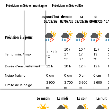
Prévisions météo en montagne
Prévisions météo vallée
aujourd'hui
demain
sa
di
06/08/26
07/08/26
08/08/26
09/08/26
10/
Prévision à 5 jours
10 /
10 /
11 /
11 / 19
Temp. min. / max.
17
17
19
°C
°C
°C
°C
Durée d'ensoleillement
12 h
10 h
12 h
12 h
Neige fraîche
0 cm
0 cm
0 cm
0 cm
3 900
3 700
3 600
3 600
Limite de la neige
m
m
m
m
Le matin
Le midi
Le soir
La nuit