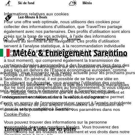
Ski de fond
Météo
Informations relatives aux cookies
Last-Minute & Deals
Pour une offre web optimale, nous utilisons des cookies pour
collecter des informations d'utilisation, que TravelTrex partage
également avec nos partenaires. Des profils d'utilisation sont alors
créés sur la base de vos activités, à l'aide des informations
P
Italie
Province Bolzano
Sarentino
relatives au terminal et au navigateur. Ces profils d'utilisation
servent à l'analyse statistique, à la recommandation individuelle
Météo & Enneigement Sarentino
de produits, à la publicité individualisée et à la mesure de la
a
portée. Pour cela, nous avons besoin de votre accord (révocable
à tout moment), qui comprend également la transmission de
g
certaines données personnelles à des fournisseurs tiers dans des
Vous cherchez des informations sur les conditions d'enneigement
pays tiers en dehors de l'Espace économique européen, comme
actuelles? Vous trouverez ici la météo actuelle pour les prochains jours
Google ou Microsoft aux États-Unis.
e
à Sarentino. En général, il est possible de se faire une idée en
En cliquant sur
Accepter
, vous acceptez l'utilisation des cookies
regardant les webcams. De plus la liste des remontées mécaniques
qui ne sont pas indispensables au fonctionnement. Si vous cliquez
d
sera indiquée dans le domaine skiable à Sarentino ainsi que
sur
Refuser
, nous n'utilisons que les services techniquement et
l'enneigement en station et dans la vallée. Le diagramme permet
nécessairement nécessaires à l'exécution du contrat.
'
d'avoir un aperçu de l'enneigement par rapport à l'année précédente
Vous trouverez de plus amples informations sur l'utilisation des
et pour la saison complète à Sarentino.
cookies et la possibilité de modifier vos paramètres dans nos
a
Cookie-Policy
.
Vous pouvez trouver des informations sur la personne
c
responsable dans nos
mentions légales
. Vous trouverez des
Enneigement & infos sur les pistes
informations sur les finalités du traitement et vos droits dans notre
Dernière mise à jour :
n/a