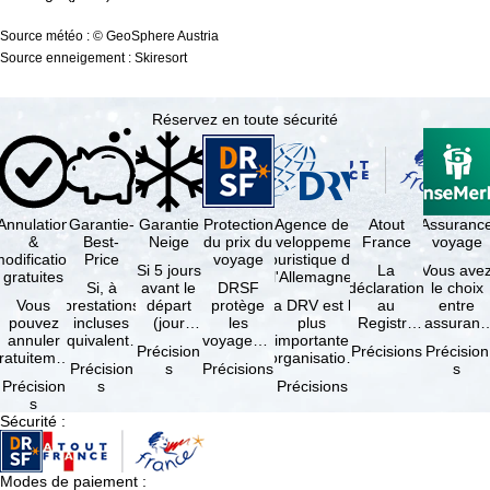
Source météo : © GeoSphere Austria
Source enneigement : Skiresort
Réservez en toute sécurité
Annulation
Garantie-
Garantie
Protection
Agence de
Atout
Assuranc
&
Best-
Neige
du prix du
développement
France
voyage
odification
Price
voyage
touristique de
Si 5 jours
La
Vous ave
gratuites
l'Allemagne
Si, à
avant le
DRSF
déclaration
le choix
Vous
prestations
départ
protège
La DRV est la
au
entre
pouvez
incluses
(jour
les
plus
Registre
l'assuranc
annuler
équivalentes
d'arrivée),
voyageurs
importante
des
annulatio
Précision
Précisions
Précision
ratuitement
et sous
tous les
qui
organisation
Opérateurs
et
Précision
s
Précisions
s
dans les 5
réserve de
domaines
réservent
des
de
interruptio
Précision
s
Précisions
ours suivant
disponibilités,
skiables
un voyage
professionnels
Voyages et
de séjour
s
la
vous …
inclus …
à forfait
du tourisme
de Séjours
et …
Sécurité
:
éservation,
ou des
(agences …
est
à …
services
obligatoire
de …
…
Modes de paiement
: