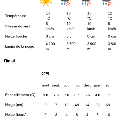
14
18
15
12
Température
°C
°C
°C
°C
5
10
10
5
Vitesse du vent
km/h
km/h
km/h
km/h
Neige fraîche
0 cm
0 cm
0 cm
0 cm
4 100
3 700
3 900
3 80
Limite de la neige
m
m
m
m
Climat
2025
août
sept.
oct.
nov.
déc.
janv.
févr.
Ensoleillement (Ø)
9 h
7 h
7 h
6 h
5 h
4 h
5 h
Neige (cm)
0
7
15
48
14
52
69
Neige (jours)
0
3
4
8
4
6
10