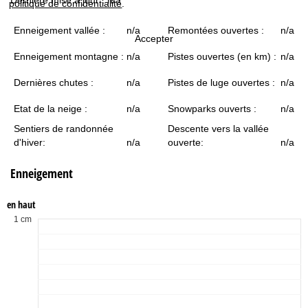
politique de confidentialité
.
c
Enneigement vallée :
n/a
Remontées ouvertes :
n/a
u
Accepter
Enneigement montagne :
n/a
Pistes ouvertes (en km) :
n/a
e
Dernières chutes :
n/a
Pistes de luge ouvertes :
n/a
i
Etat de la neige :
n/a
Snowparks ouverts :
n/a
l
Sentiers de randonnée
Descente vers la vallée
d'hiver:
n/a
ouverte:
n/a
Enneigement
en haut
1 cm