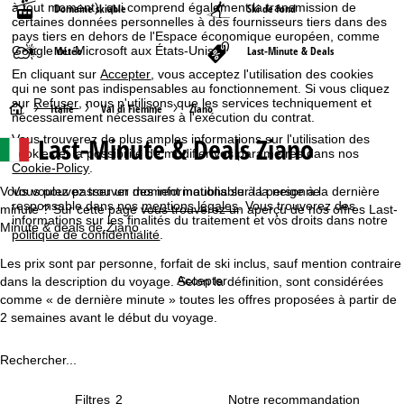
à tout moment), qui comprend également la transmission de
Domaine skiable
Ski de fond
certaines données personnelles à des fournisseurs tiers dans des
pays tiers en dehors de l'Espace économique européen, comme
Google ou Microsoft aux États-Unis.
Météo
Last-Minute & Deals
En cliquant sur
Accepter
, vous acceptez l'utilisation des cookies
qui ne sont pas indispensables au fonctionnement. Si vous cliquez
sur
Refuser
, nous n'utilisons que les services techniquement et
P
Italie
Val di Fiemme
Ziano
nécessairement nécessaires à l'exécution du contrat.
Last-Minute & Deals Ziano
Vous trouverez de plus amples informations sur l'utilisation des
a
cookies et la possibilité de modifier vos paramètres dans nos
Cookie-Policy
.
g
Vous voulez passer un moment inoubliable à la neige à la dernière
Vous pouvez trouver des informations sur la personne
responsable dans nos
mentions légales
. Vous trouverez des
minute ? Sur cette page vous trouverez un aperçu de nos offres Last-
e
informations sur les finalités du traitement et vos droits dans notre
Minute & deals de Ziano.
politique de confidentialité
.
d
Les prix sont par personne, forfait de ski inclus, sauf mention contraire
Accepter
dans la description du voyage. Selon la définition, sont considérées
'
comme « de dernière minute » toutes les offres proposées à partir de
2 semaines avant le début du voyage.
a
Rechercher...
c
Filtres
2
c