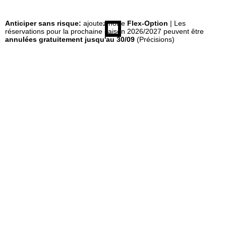
u
Anticiper sans risque:
ajoutez notre
Flex-Option
| Les
réservations pour la prochaine saison 2026/2027 peuvent être
annulées gratuitement jusqu'au 30/09
(Précisions)
e
i
l