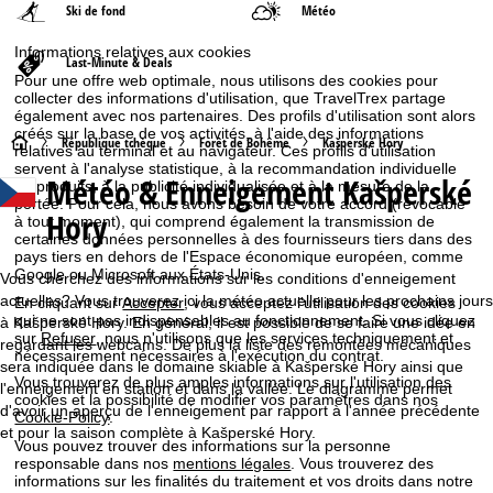
Ski de fond
Météo
Informations relatives aux cookies
Last-Minute & Deals
Pour une offre web optimale, nous utilisons des cookies pour
collecter des informations d'utilisation, que TravelTrex partage
également avec nos partenaires. Des profils d'utilisation sont alors
créés sur la base de vos activités, à l'aide des informations
P
République tchèque
Forêt de Bohême
Kašperské Hory
relatives au terminal et au navigateur. Ces profils d'utilisation
servent à l'analyse statistique, à la recommandation individuelle
Météo & Enneigement Kašperské
de produits, à la publicité individualisée et à la mesure de la
a
portée. Pour cela, nous avons besoin de votre accord (révocable
Hory
à tout moment), qui comprend également la transmission de
g
certaines données personnelles à des fournisseurs tiers dans des
pays tiers en dehors de l'Espace économique européen, comme
Google ou Microsoft aux États-Unis.
e
Vous cherchez des informations sur les conditions d'enneigement
actuelles? Vous trouverez ici la météo actuelle pour les prochains jours
En cliquant sur
Accepter
, vous acceptez l'utilisation des cookies
qui ne sont pas indispensables au fonctionnement. Si vous cliquez
d
à Kašperské Hory. En général, il est possible de se faire une idée en
sur
Refuser
, nous n'utilisons que les services techniquement et
regardant les webcams. De plus la liste des remontées mécaniques
nécessairement nécessaires à l'exécution du contrat.
sera indiquée dans le domaine skiable à Kašperské Hory ainsi que
'
Vous trouverez de plus amples informations sur l'utilisation des
l'enneigement en station et dans la vallée. Le diagramme permet
cookies et la possibilité de modifier vos paramètres dans nos
d'avoir un aperçu de l'enneigement par rapport à l'année précédente
a
Cookie-Policy
.
et pour la saison complète à Kašperské Hory.
Vous pouvez trouver des informations sur la personne
c
responsable dans nos
mentions légales
. Vous trouverez des
informations sur les finalités du traitement et vos droits dans notre