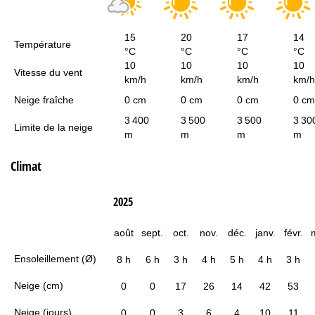
15
20
17
14
Température
°C
°C
°C
°C
10
10
10
10
Vitesse du vent
km/h
km/h
km/h
km/h
Neige fraîche
0 cm
0 cm
0 cm
0 cm
3 400
3 500
3 500
3 30
Limite de la neige
m
m
m
m
Climat
2025
août
sept.
oct.
nov.
déc.
janv.
févr.
Ensoleillement (Ø)
8 h
6 h
3 h
4 h
5 h
4 h
3 h
Neige (cm)
0
0
17
26
14
42
53
Neige (jours)
0
0
3
6
4
10
11