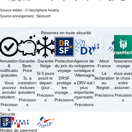
Source météo : © GeoSphere Austria
Source enneigement : Skiresort
Réservez en toute sécurité
Annulation
Garantie-
Garantie
Protection
Agence de
Atout
Assuranc
&
Best-
Neige
du prix du
développement
France
voyage
odification
Price
voyage
touristique de
Si 5 jours
La
Vous ave
gratuites
l'Allemagne
Si, à
avant le
DRSF
déclaration
le choix
Vous
prestations
départ
protège
La DRV est la
au
entre
pouvez
incluses
(jour
les
plus
Registre
l'assuranc
annuler
équivalentes
d'arrivée),
voyageurs
importante
des
annulatio
Précision
Précisions
Précision
ratuitement
et sous
tous les
qui
organisation
Opérateurs
et
Précision
s
Précisions
s
dans les 5
réserve de
domaines
réservent
des
de
interruptio
Précision
s
Précisions
ours suivant
disponibilités,
skiables
un voyage
professionnels
Voyages et
de séjour
s
la
vous …
inclus …
à forfait
du tourisme
de Séjours
et …
Sécurité
:
éservation,
ou des
(agences …
est
à …
services
obligatoire
de …
…
Modes de paiement
: