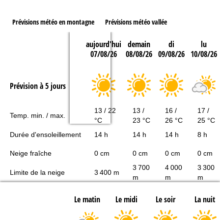
Prévisions météo en montagne
Prévisions météo vallée
aujourd'hui
demain
di
lu
07/08/26
08/08/26
09/08/26
10/08/26
Prévision à 5 jours
13 / 22
13 /
16 /
17 /
Temp. min. / max.
°C
23 °C
26 °C
25 °C
Durée d'ensoleillement
14 h
14 h
14 h
8 h
Neige fraîche
0 cm
0 cm
0 cm
0 cm
3 700
4 000
3 300
Limite de la neige
3 400 m
m
m
m
Le matin
Le midi
Le soir
La nuit