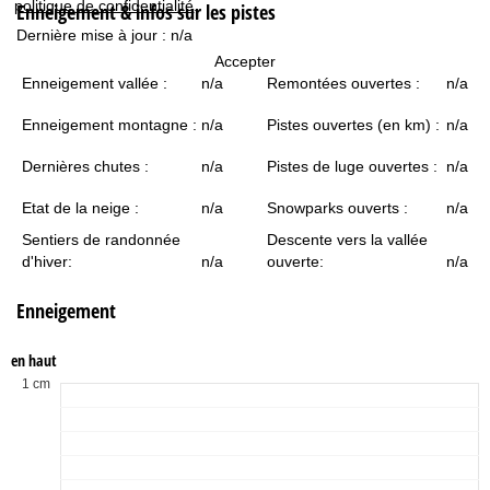
politique de confidentialité
.
Enneigement & infos sur les pistes
c
Dernière mise à jour :
n/a
u
Accepter
Enneigement vallée :
n/a
Remontées ouvertes :
n/a
e
Enneigement montagne :
n/a
Pistes ouvertes (en km) :
n/a
i
Dernières chutes :
n/a
Pistes de luge ouvertes :
n/a
l
Etat de la neige :
n/a
Snowparks ouverts :
n/a
Sentiers de randonnée
Descente vers la vallée
d'hiver:
n/a
ouverte:
n/a
Enneigement
en haut
1 cm