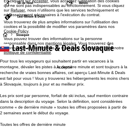
En cliquant sur
Accepter
, vous acceptez l'utilisation des cookies
Ski de fond
Météo
qui ne sont pas indispensables au fonctionnement. Si vous cliquez
sur
Refuser
, nous n'utilisons que les services techniquement et
nécessairement nécessaires à l'exécution du contrat.
Last-Minute & Deals
Vous trouverez de plus amples informations sur l'utilisation des
cookies et la possibilité de modifier vos paramètres dans nos
Cookie-Policy
.
P
Slovaquie
Vous pouvez trouver des informations sur la personne
responsable dans nos
mentions légales
. Vous trouverez des
Last-Minute & Deals Slovaquie
a
informations sur les finalités du traitement et vos droits dans notre
politique de confidentialité
.
g
Pour tous les voyageurs qui souhaitent partir en vacances à la
montagne, dévaler les pistes à la dernière minute et sont toujours à la
Accepter
e
recherche de vraies bonnes affaires, cet aperçu Last-Minute & Deals
est fait pour vous ! Vous y trouverez les hébergements les moins chers
d
à Slovaquie, toujours à jour et au meilleur prix.
'
Les prix sont par personne, forfait de ski inclus, sauf mention contraire
dans la description du voyage. Selon la définition, sont considérées
a
comme « de dernière minute » toutes les offres proposées à partir de
2 semaines avant le début du voyage.
c
Toutes les offres de dernière minute
c