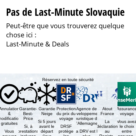
Pas de Last-Minute Slovaquie
u
Peut-être que vous trouverez quelque
e
chose ici :
i
Last-Minute & Deals
l
Réservez en toute sécurité
Annulation
Garantie-
Garantie
Protection
Agence de
Atout
Assuranc
&
Best-
Neige
du prix du
développement
France
voyage
odification
Price
voyage
touristique de
Si 5 jours
La
Vous ave
gratuites
l'Allemagne
Si, à
avant le
DRSF
déclaration
le choix
Vous
prestations
départ
protège
La DRV est la
au
entre
pouvez
incluses
(jour
les
plus
Registre
l'assuranc