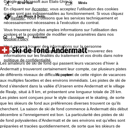
Google ou Microsoft aux États-Unis.
Ski de fond
Météo
En cliquant sur
Accepter
, vous acceptez l'utilisation des cookies
qui ne sont pas indispensables au fonctionnement. Si vous cliquez
Last-Minute & Deals
sur
Refuser
, nous n'utilisons que les services techniquement et
nécessairement nécessaires à l'exécution du contrat.
Vous trouverez de plus amples informations sur l'utilisation des
cookies et la possibilité de modifier vos paramètres dans nos
P
Suisse
Andermatt
Cookie-Policy
.
Ski de fond Andermatt
Vous pouvez trouver des informations sur la personne
a
responsable dans nos
mentions légales
. Vous trouverez des
informations sur les finalités du traitement et vos droits dans notre
politique de confidentialité
.
g
Les amateurs de ski de fond qui passent leurs vacances d'hiver à
Andermatt y trouveront certainement leur compte, car plusieurs pistes
e
de différents niveaux de difficulté partent de cette région de vacances
Accepter
aux multiples facettes et des environs immédiats. Les pistes de ski de
d
fond s'étendent dans la vallée d'Urseren entre Andermatt et le village
de Realp, situé à 8 km, et présentent une longueur totale de 28 km.
'
Les pistes sont conçues pour le style classique et le skating, de sorte
que les skieurs de fond aux préférences diverses trouvent ce qu'ils
a
cherchent. La saison de ski de fond commence à Andermatt dès début
décembre si l'enneigement est bon. La particularité des pistes de ski
c
de fond polyvalentes d'Andermatt et de ses environs est qu'elles sont
préparées et tracées quotidiennement, de sorte que les skieurs de