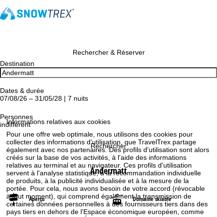
Rechercher & Réserver
Destination
Dates & durée
07/08/26 – 31/05/28 | 7 nuits
Personnes
Informations relatives aux cookies
indifférent
Pour une offre web optimale, nous utilisons des cookies pour
collecter des informations d'utilisation, que TravelTrex partage
Rechercher
également avec nos partenaires. Des profils d'utilisation sont alors
créés sur la base de vos activités, à l'aide des informations
relatives au terminal et au navigateur. Ces profils d'utilisation
Andermatt
servent à l'analyse statistique, à la recommandation individuelle
de produits, à la publicité individualisée et à la mesure de la
portée. Pour cela, nous avons besoin de votre accord (révocable
à tout moment), qui comprend également la transmission de
Aperçu
Domaine skiable
certaines données personnelles à des fournisseurs tiers dans des
pays tiers en dehors de l'Espace économique européen, comme