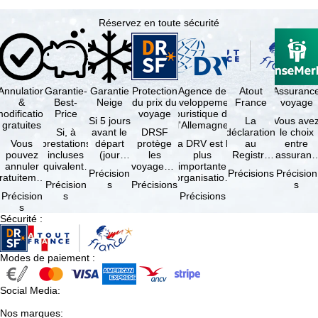
Réservez en toute sécurité
Annulation
Garantie-
Garantie
Protection
Agence de
Atout
Assuranc
&
Best-
Neige
du prix du
développement
France
voyage
odification
Price
voyage
touristique de
Si 5 jours
La
Vous ave
gratuites
l'Allemagne
Si, à
avant le
DRSF
déclaration
le choix
Vous
prestations
départ
protège
La DRV est la
au
entre
pouvez
incluses
(jour
les
plus
Registre
l'assuranc
annuler
équivalentes
d'arrivée),
voyageurs
importante
des
annulatio
Précision
Précisions
Précision
ratuitement
et sous
tous les
qui
organisation
Opérateurs
et
Précision
s
Précisions
s
dans les 5
réserve de
domaines
réservent
des
de
interruptio
Précision
s
Précisions
ours suivant
disponibilités,
skiables
un voyage
professionnels
Voyages et
de séjour
s
la
vous …
inclus …
à forfait
du tourisme
de Séjours
et …
Sécurité
:
éservation,
ou des
(agences …
est
à …
services
obligatoire
de …
…
Modes de paiement
:
Social Media
:
Nos marques
: