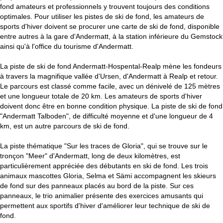
c
fond amateurs et professionnels y trouvent toujours des conditions
optimales. Pour utiliser les pistes de ski de fond, les amateurs de
u
sports d'hiver doivent se procurer une carte de ski de fond, disponible
entre autres à la gare d'Andermatt, à la station inférieure du Gemstock
e
ainsi qu'à l'office du tourisme d'Andermatt.
i
La piste de ski de fond Andermatt-Hospental-Realp mène les fondeurs
à travers la magnifique vallée d'Ursen, d'Andermatt à Realp et retour.
l
Le parcours est classé comme facile, avec un dénivelé de 125 mètres
et une longueur totale de 20 km. Les amateurs de sports d'hiver
doivent donc être en bonne condition physique. La piste de ski de fond
"Andermatt Talboden", de difficulté moyenne et d'une longueur de 4
km, est un autre parcours de ski de fond.
La piste thématique "Sur les traces de Gloria", qui se trouve sur le
tronçon "Meer" d'Andermatt, long de deux kilomètres, est
particulièrement appréciée des débutants en ski de fond. Les trois
animaux mascottes Gloria, Selma et Sämi accompagnent les skieurs
de fond sur des panneaux placés au bord de la piste. Sur ces
panneaux, le trio animalier présente des exercices amusants qui
permettent aux sportifs d'hiver d'améliorer leur technique de ski de
fond.