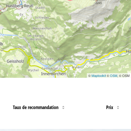
©
Maptoolkit
©
OSM
, © OSM
Taux de recommandation
Prix