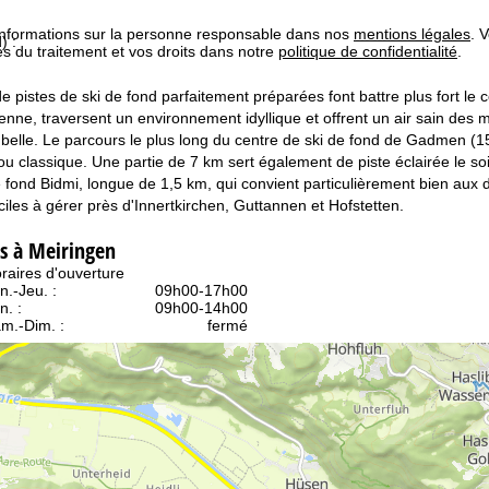
informations sur la personne responsable dans nos
mentions légales
. 
) :
tés du traitement et vos droits dans notre
politique de confidentialité
.
e pistes de ski de fond parfaitement préparées font battre plus fort le 
yenne, traversent un environnement idyllique et offrent un air sain d
 belle. Le parcours le plus long du centre de ski de fond de Gadmen (15
 ou classique. Une partie de 7 km sert également de piste éclairée le
de fond Bidmi, longue de 1,5 km, qui convient particulièrement bien au
ciles à gérer près d'Innertkirchen, Guttannen et Hofstetten.
s à Meiringen
raires d'ouverture
n.-Jeu. :
09h00-17h00
n. :
09h00-14h00
m.-Dim. :
fermé
Conseil
ir contact