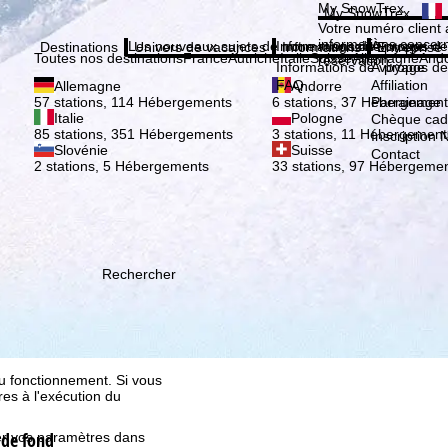
Veuil
My SnowTrex
My SnowTrex
Inscription
Votre numéro client 
informations concer
Les nouveaux sujets de notre magazine
Informations de voyage
À propos de
Destinations
Univers de vacances
Informations
Entreprise
Toutes nos destinations
France
Autriche
Italie
Suisse
Allemagne
And
réservation.
Informations de voyage
À propos de
FAQ
Affiliation
Allemagne
Andorre
Parrainage
57 stations, 114 Hébergements
6 stations, 37 Hébergement
Italie
Pologne
Chèque ca
85 stations, 351 Hébergements
3 stations, 11 Hébergement
Inscription 
Slovénie
Suisse
Contact
2 stations, 5 Hébergements
33 stations, 97 Hébergeme
ion, que TravelTrex
Rechercher
s activités, à l'aide des
istique, à la
. Pour cela, nous avons
certaines données
européen, comme Google ou
au fonctionnement. Si vous
es à l'exécution du
 de fond
fier vos paramètres dans