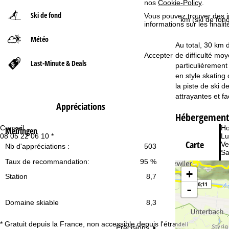
nos
Cookie-Policy
.
Ski de fond
Vous pouvez trouver des 
d
km (ski de fond
informations sur les finali
Météo
'
Au total, 30 km d
de difficulté mo
Accepter
a
Last-Minute & Deals
particulièrement
en style skating
c
la piste de ski 
attrayantes et fa
c
Appréciations
Hébergement
u
Conseil
Ho
Meiringen
08 05 22 06 10 *
Lu
Carte
e
Ve
Nb d'appréciations :
503
Sa
Taux de recommandation:
95 %
i
+
Station
8,7
l
-
Domaine skiable
8,3
* Gratuit depuis la France, non accessible depuis l'étranger. En
Précisions
Vo