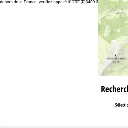
dehors de la France, veuillez appeler le +32 (0)3400 3253.
Recher
Sélecti