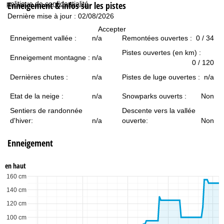
politique de confidentialité
.
Enneigement & infos sur les pistes
c
Dernière mise à jour : 02/08/2026
u
Accepter
Enneigement vallée :
n/a
Remontées ouvertes :
0 / 34
e
Pistes ouvertes (en km) :
Enneigement montagne :
n/a
0 / 120
i
Dernières chutes :
n/a
Pistes de luge ouvertes :
n/a
l
Etat de la neige :
n/a
Snowparks ouverts :
Non
Sentiers de randonnée
Descente vers la vallée
d'hiver:
n/a
ouverte:
Non
Enneigement
en haut
160 cm
140 cm
120 cm
100 cm