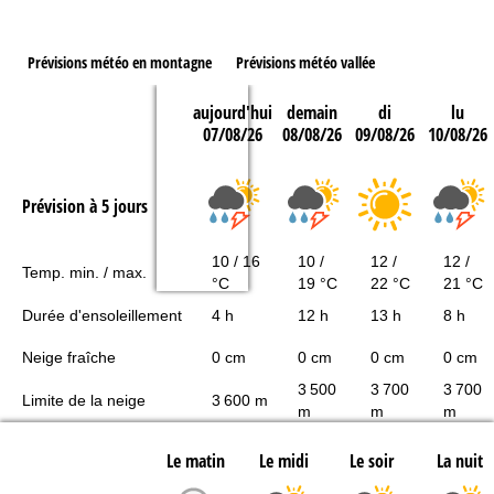
Prévisions météo en montagne
Prévisions météo vallée
aujourd'hui
demain
di
lu
07/08/26
08/08/26
09/08/26
10/08/26
Prévision à 5 jours
10 / 16
10 /
12 /
12 /
Temp. min. / max.
°C
19 °C
22 °C
21 °C
Durée d'ensoleillement
4 h
12 h
13 h
8 h
Neige fraîche
0 cm
0 cm
0 cm
0 cm
3 500
3 700
3 700
Limite de la neige
3 600 m
m
m
m
Le matin
Le midi
Le soir
La nuit