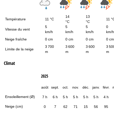
14
13
Température
11 °C
11 °
°C
°C
5
5
5
0
Vitesse du vent
km/h
km/h
km/h
km/h
Neige fraîche
0 cm
0 cm
0 cm
0 cm
3 700
3 600
3 600
3 50
Limite de la neige
m
m
m
m
Climat
2025
août
sept.
oct.
nov.
déc.
janv.
févr.
Ensoleillement (Ø)
7 h
6 h
5 h
5 h
5 h
5 h
4 h
Neige (cm)
0
7
62
71
15
56
95