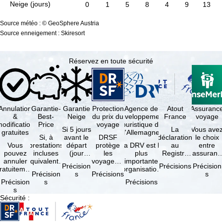
Neige (jours)
0
1
5
8
4
9
13
Source météo : © GeoSphere Austria
Source enneigement : Skiresort
Réservez en toute sécurité
Annulation
Garantie-
Garantie
Protection
Agence de
Atout
Assuranc
&
Best-
Neige
du prix du
développement
France
voyage
odification
Price
voyage
touristique de
Si 5 jours
La
Vous ave
gratuites
l'Allemagne
Si, à
avant le
DRSF
déclaration
le choix
Vous
prestations
départ
protège
La DRV est la
au
entre
pouvez
incluses
(jour
les
plus
Registre
l'assuranc
annuler
équivalentes
d'arrivée),
voyageurs
importante
des
annulatio
Précision
Précisions
Précision
ratuitement
et sous
tous les
qui
organisation
Opérateurs
et
Précision
s
Précisions
s
dans les 5
réserve de
domaines
réservent
des
de
interruptio
Précision
s
Précisions
ours suivant
disponibilités,
skiables
un voyage
professionnels
Voyages et
de séjour
s
la
vous …
inclus …
à forfait
du tourisme
de Séjours
et …
Sécurité
:
éservation,
ou des
(agences …
est
à …
services
obligatoire
de …
…