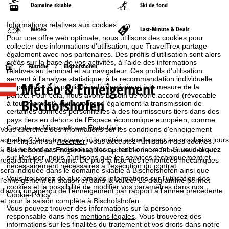
Domaine skiable
Ski de fond
Informations relatives aux cookies
Météo
Last-Minute & Deals
Pour une offre web optimale, nous utilisons des cookies pour
collecter des informations d'utilisation, que TravelTrex partage
également avec nos partenaires. Des profils d'utilisation sont alors
créés sur la base de vos activités, à l'aide des informations
P
Autriche
Bischofshofen
relatives au terminal et au navigateur. Ces profils d'utilisation
servent à l'analyse statistique, à la recommandation individuelle
Météo & Enneigement
a
de produits, à la publicité individualisée et à la mesure de la
portée. Pour cela, nous avons besoin de votre accord (révocable
Bischofshofen
à tout moment), qui comprend également la transmission de
g
certaines données personnelles à des fournisseurs tiers dans des
pays tiers en dehors de l'Espace économique européen, comme
Google ou Microsoft aux États-Unis.
e
Vous cherchez des informations sur les conditions d'enneigement
actuelles? Vous trouverez ici la météo actuelle pour les prochains jours
En cliquant sur
Accepter
, vous acceptez l'utilisation des cookies
d
qui ne sont pas indispensables au fonctionnement. Si vous cliquez
à Bischofshofen. En général, il est possible de se faire une idée en
sur
Refuser
, nous n'utilisons que les services techniquement et
regardant les webcams. De plus la liste des remontées mécaniques
nécessairement nécessaires à l'exécution du contrat.
sera indiquée dans le domaine skiable à Bischofshofen ainsi que
'
Vous trouverez de plus amples informations sur l'utilisation des
l'enneigement en station et dans la vallée. Le diagramme permet
cookies et la possibilité de modifier vos paramètres dans nos
d'avoir un aperçu de l'enneigement par rapport à l'année précédente
a
Cookie-Policy
.
et pour la saison complète à Bischofshofen.
Vous pouvez trouver des informations sur la personne
c
responsable dans nos
mentions légales
. Vous trouverez des
informations sur les finalités du traitement et vos droits dans notre