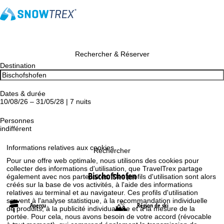
Rechercher & Réserver
Destination
Dates & durée
10/08/26 – 31/05/28 | 7 nuits
Personnes
indifférent
Informations relatives aux cookies
Rechercher
Pour une offre web optimale, nous utilisons des cookies pour
collecter des informations d'utilisation, que TravelTrex partage
Bischofshofen
également avec nos partenaires. Des profils d'utilisation sont alors
créés sur la base de vos activités, à l'aide des informations
relatives au terminal et au navigateur. Ces profils d'utilisation
servent à l'analyse statistique, à la recommandation individuelle
Aperçu
Région de ski
de produits, à la publicité individualisée et à la mesure de la
portée. Pour cela, nous avons besoin de votre accord (révocable