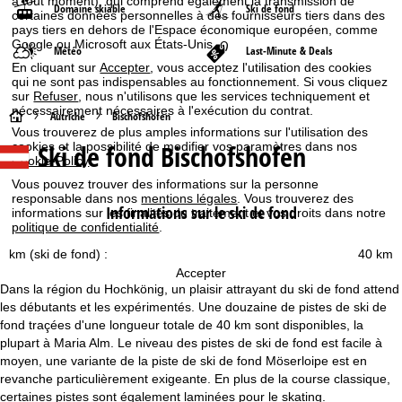
à tout moment), qui comprend également la transmission de
Domaine skiable
Ski de fond
certaines données personnelles à des fournisseurs tiers dans des
pays tiers en dehors de l'Espace économique européen, comme
Google ou Microsoft aux États-Unis.
Météo
Last-Minute & Deals
En cliquant sur
Accepter
, vous acceptez l'utilisation des cookies
qui ne sont pas indispensables au fonctionnement. Si vous cliquez
sur
Refuser
, nous n'utilisons que les services techniquement et
nécessairement nécessaires à l'exécution du contrat.
P
Autriche
Bischofshofen
Vous trouverez de plus amples informations sur l'utilisation des
Ski de fond Bischofshofen
cookies et la possibilité de modifier vos paramètres dans nos
a
Cookie-Policy
.
Vous pouvez trouver des informations sur la personne
g
responsable dans nos
mentions légales
. Vous trouverez des
Informations sur le ski de fond
informations sur les finalités du traitement et vos droits dans notre
e
politique de confidentialité
.
km (ski de fond) :
40 km
d
Accepter
Dans la région du Hochkönig, un plaisir attrayant du ski de fond attend
'
les débutants et les expérimentés. Une douzaine de pistes de ski de
fond traçées d'une longueur totale de 40 km sont disponibles, la
a
plupart à Maria Alm. Le niveau des pistes de ski de fond est facile à
moyen, une variante de la piste de ski de fond Möserloipe est en
c
revanche particulièrement exigeante. En plus de la course classique,
certaines pistes sont également laminées pour le skating.