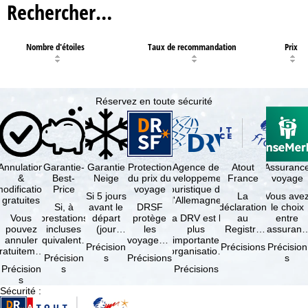
Rechercher…
Nombre d'étoiles
Taux de recommandation
Prix
Réservez en toute sécurité
Annulation
Garantie-
Garantie
Protection
Agence de
Atout
Assuranc
&
Best-
Neige
du prix du
développement
France
voyage
odification
Price
voyage
touristique de
Si 5 jours
La
Vous ave
gratuites
l'Allemagne
Si, à
avant le
DRSF
déclaration
le choix
Vous
prestations
départ
protège
La DRV est la
au
entre
pouvez
incluses
(jour
les
plus
Registre
l'assuranc
annuler
équivalentes
d'arrivée),
voyageurs
importante
des
annulatio
Précision
Précisions
Précision
ratuitement
et sous
tous les
qui
organisation
Opérateurs
et
Précision
s
Précisions
s
dans les 5
réserve de
domaines
réservent
des
de
interruptio
Précision
s
Précisions
ours suivant
disponibilités,
skiables
un voyage
professionnels
Voyages et
de séjour
s
la
vous …
inclus …
à forfait
du tourisme
de Séjours
et …
Sécurité
:
éservation,
ou des
(agences …
est
à …
services
obligatoire