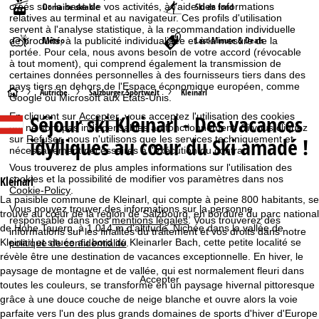
créés sur la base de vos activités, à l'aide des informations
Domaine skiable
Ski de fond
relatives au terminal et au navigateur. Ces profils d'utilisation
servent à l'analyse statistique, à la recommandation individuelle
Météo
Last-Minute & Deals
de produits, à la publicité individualisée et à la mesure de la
portée. Pour cela, nous avons besoin de votre accord (révocable
à tout moment), qui comprend également la transmission de
certaines données personnelles à des fournisseurs tiers dans des
pays tiers en dehors de l'Espace économique européen, comme
P
Autriche
Salzburger Sportwelt
Kleinarl
Google ou Microsoft aux États-Unis.
Séjour ski
Kleinarl - Des vacances
En cliquant sur
Accepter
, vous acceptez l'utilisation des cookies
a
qui ne sont pas indispensables au fonctionnement. Si vous cliquez
idylliques au cœur du Ski amadé !
sur
Refuser
, nous n'utilisons que les services techniquement et
g
nécessairement nécessaires à l'exécution du contrat.
Vous trouverez de plus amples informations sur l'utilisation des
e
cookies et la possibilité de modifier vos paramètres dans nos
Kleinarl
Cookie-Policy
.
La paisible commune de Kleinarl, qui compte à peine 800 habitants, se
d
Vous pouvez trouver des informations sur la personne
trouve au cœur de la région de Salzbourg, en bordure du parc national
responsable dans nos
mentions légales
. Vous trouverez des
de Hohe Tauern, à 1 014 m d'altitude. Nichée dans la vallée de
informations sur les finalités du traitement et vos droits dans notre
'
Kleinarl et située au bord du Kleinarler Bach, cette petite localité se
politique de confidentialité
.
révèle être une destination de vacances exceptionnelle. En hiver, le
a
paysage de montagne et de vallée, qui est normalement fleuri dans
Accepter
toutes les couleurs, se transforme en un paysage hivernal pittoresque
c
grâce à une douce couche de neige blanche et ouvre alors la voie
parfaite vers l'un des plus grands domaines de sports d'hiver d'Europe