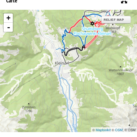
Carte
+
RELIEF MAP
-
©
Maptoolkit
©
OSM
, © OSM