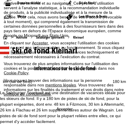
Domaine skiable
Ski de fond
relatives au terminal et au navigateur. Ces profils d'utilisation
servent à l'analyse statistique, à la recommandation individuelle
de produits, à la publicité individualisée et à la mesure de la
Météo
Last-Minute & Deals
portée. Pour cela, nous avons besoin de votre accord (révocable
à tout moment), qui comprend également la transmission de
certaines données personnelles à des fournisseurs tiers dans des
pays tiers en dehors de l'Espace économique européen, comme
Google ou Microsoft aux États-Unis.
P
Autriche
Salzburger Sportwelt
Kleinarl
En cliquant sur
Accepter
, vous acceptez l'utilisation des cookies
Ski de fond Kleinarl
qui ne sont pas indispensables au fonctionnement. Si vous cliquez
a
sur
Refuser
, nous n'utilisons que les services techniquement et
nécessairement nécessaires à l'exécution du contrat.
g
Vous trouverez de plus amples informations sur l'utilisation des
Informations sur le ski de fond
cookies et la possibilité de modifier vos paramètres dans nos
e
Cookie-Policy
.
Vous pouvez trouver des informations sur la personne
km (ski de fond) :
180 km
d
responsable dans nos
mentions légales
. Vous trouverez des
informations sur les finalités du traitement et vos droits dans notre
Le Salzburger Sportwelt est une destination de vacances idéale pour
politique de confidentialité
.
'
les skieurs de fond. Il y a 180 km de pistes de ski de fond, pour la
plupart exigeantes, dont env. 48 km à Filzmoos, 30 km à Altenmarkt,
a
Accepter
26 km à Flachau et 26 km supplémentaires autour de Wagrain. Les
pistes de ski de fond sont pour la plupart reliées entre elles, ce qui
c
permet d'y accéder facilement.