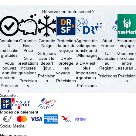
Réservez en toute sécurité
Annulation
Garantie-
Garantie
Protection
Agence de
Atout
Assuranc
&
Best-
Neige
du prix du
développement
France
voyage
odification
Price
voyage
touristique de
Si 5 jours
La
Vous ave
gratuites
l'Allemagne
Si, à
avant le
DRSF
déclaration
le choix
Vous
prestations
départ
protège
La DRV est la
au
entre
pouvez
incluses
(jour
les
plus
Registre
l'assuranc
annuler
équivalentes
d'arrivée),
voyageurs
importante
des
annulatio
Précision
Précisions
Précision
ratuitement
et sous
tous les
qui
organisation
Opérateurs
et
Précision
s
Précisions
s
dans les 5
réserve de
domaines
réservent
des
de
interruptio
Précision
s
Précisions
ours suivant
disponibilités,
skiables
un voyage
professionnels
Voyages et
de séjour
s
la
vous …
inclus …
à forfait
du tourisme
de Séjours
et …
Sécurité
:
éservation,
ou des
(agences …
est
à …
services
obligatoire
de …
…
Modes de paiement
:
Social Media
:
Nos marques
: