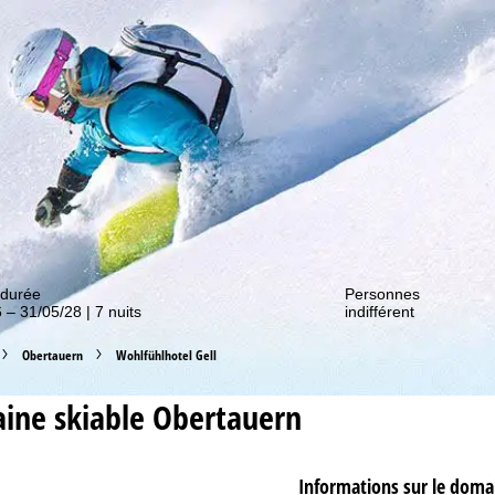
couvrir nos promos !
 durée
Personnes
 – 31/05/28 | 7 nuits
indifférent
Obertauern
Wohlfühlhotel Gell
ine skiable
Obertauern
Informations sur le doma