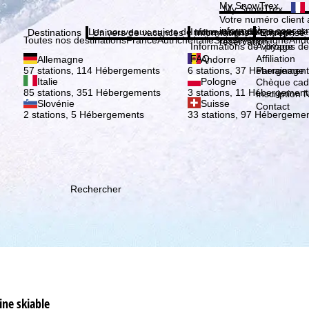
Veuil
My SnowTrex
My SnowTrex
Inscription
Votre numéro client 
informations concer
Les nouveaux sujets de notre magazine
Informations de voyage
À propos de
Destinations
Univers de vacances
Informations
Entreprise
Toutes nos destinations
France
Autriche
Italie
Suisse
Allemagne
And
réservation.
Informations de voyage
À propos de
FAQ
Affiliation
Allemagne
Andorre
Parrainage
57 stations, 114 Hébergements
6 stations, 37 Hébergement
Italie
Pologne
Chèque ca
85 stations, 351 Hébergements
3 stations, 11 Hébergement
Inscription 
Slovénie
Suisse
Contact
2 stations, 5 Hébergements
33 stations, 97 Hébergeme
Rechercher
ine skiable