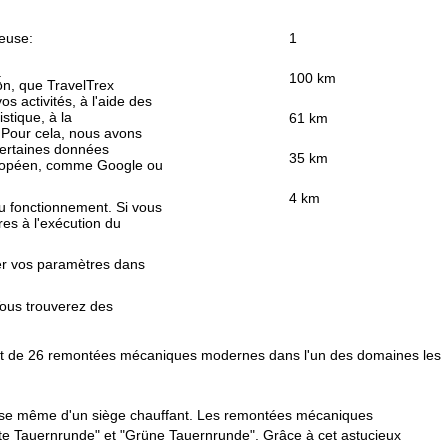
euse:
1
:
100 km
ion, que TravelTrex
s activités, à l'aide des
istique, à la
61 km
. Pour cela, nous avons
certaines données
35 km
européen, comme Google ou
4 km
au fonctionnement. Si vous
es à l'exécution du
fier vos paramètres dans
Vous trouverez des
s et de 26 remontées mécaniques modernes dans l'un des domaines les
spose même d'un siège chauffant. Les remontées mécaniques
te Tauernrunde" et "Grüne Tauernrunde". Grâce à cet astucieux