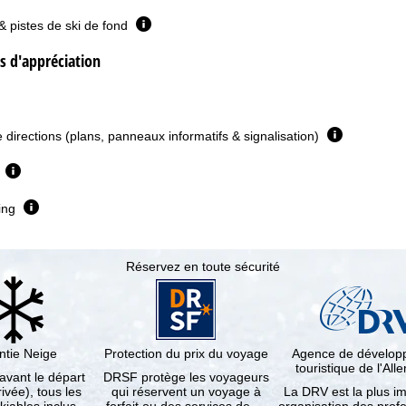
& pistes de ski de fond
es d'appréciation
e directions (plans, panneaux informatifs & signalisation)
e
ing
Réservez en toute sécurité
ntie Neige
Protection du prix du voyage
Agence de dévelo
touristique de l'Al
 avant le départ
DRSF protège les voyageurs
rivée), tous les
qui réservent un voyage à
La DRV est la plus i