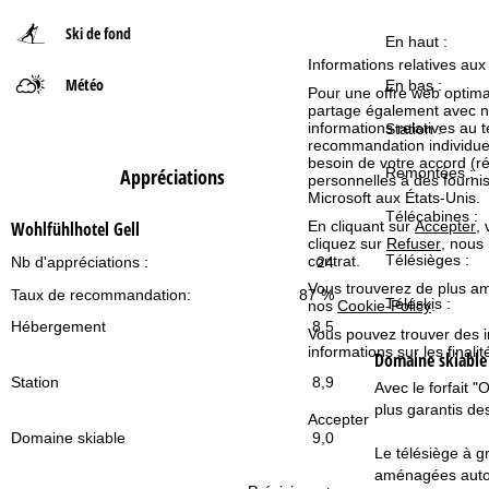
Ski de fond
d
En haut :
Informations relatives aux
Météo
'
En bas :
Pour une offre web optimal
partage également avec nos 
informations relatives au te
a
Station :
recommandation individuell
besoin de votre accord (r
Remontées :
Appréciations
c
personnelles à des fourn
Microsoft aux États-Unis.
Télécabines :
c
Wohlfühlhotel Gell
En cliquant sur
Accepter
,
cliquez sur
Refuser
, nous
Télésièges :
contrat.
Nb d'appréciations :
24
u
Vous trouverez de plus amp
Taux de recommandation:
87 %
Téléskis :
nos
Cookie-Policy
.
e
Hébergement
8,5
Vous pouvez trouver des 
informations sur les finali
i
Domaine skiabl
Station
8,9
Avec le forfait
l
plus garantis de
Accepter
Domaine skiable
9,0
Le télésiège à 
aménagées autour