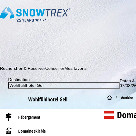
Abonnez-vous à notre newsletter et soyez le premier à dé
Rechercher & Réserver
Conseiller
Mes favoris
Destination
Dates &
07/08/26
P
Autriche
Wohlfühlhotel Gell
a
Doma
Hébergement
g
Domaine skiable
e