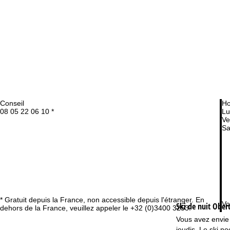
Conseil
Ho
08 05 22 06 10 *
Lu
Ve
Sa
* Gratuit depuis la France, non accessible depuis l'étranger. En
Vo
Ski de nuit
Ober
dehors de la France, veuillez appeler le +32 (0)3400 3253.
Vous avez envie d
jeudis. Le ski n