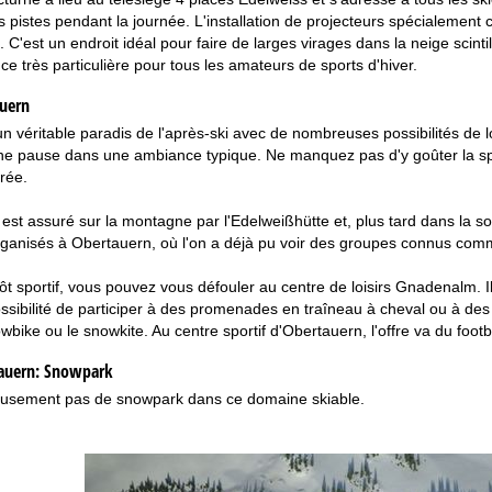
es pistes pendant la journée. L'installation de projecteurs spécialement 
 C'est un endroit idéal pour faire de larges virages dans la neige scinti
ce très particulière pour tous les amateurs de sports d'hiver.
auern
n véritable paradis de l'après-ski avec de nombreuses possibilités de loi
 une pause dans une ambiance typique. Ne manquez pas d'y goûter la spé
rée.
 est assuré sur la montagne par l'Edelweißhütte et, plus tard dans la so
rganisés à Obertauern, où l'on a déjà pu voir des groupes connus comm
ôt sportif, vous pouvez vous défouler au centre de loisirs Gnadenalm. Il
possibilité de participer à des promenades en traîneau à cheval ou à des
wbike ou le snowkite. Au centre sportif d'Obertauern, l'offre va du footbal
auern:
Snowpark
reusement pas de snowpark dans ce domaine skiable.