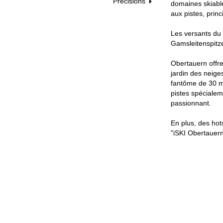
Précisions
domaines skiable
aux pistes, prin
Les versants du 
Gamsleitenspitze
Obertauern offre
jardin des neiges
fantôme de 30 mè
pistes spécialem
passionnant.
En plus, des hot
"iSKI Obertauern