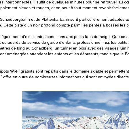
s interconnectés, il suffit de quelques minutes pour se retrouver au c
cipalement bleues et rouges, et on peut à tout moment revenir facilemen
Schaidbergbahn et du Plattenkarbahn sont particulièrement adaptés au
. Cette piste d'un noir profond compte parmi les pentes à bosses les p
 également d'excellentes conditions aux petits fans de neige. Que ce 
 ou auprès du service de garde d'enfants professionnel - ici, les petits 
tres de long au Schaidberg, un tunnel en bois avec des visages lumineux
ent aménagées attendent les enfants et les débutants, tandis que le 
spots Wi-Fi gratuits sont répartis dans le domaine skiable et permettent
" offre en outre de nombreuses informations qui sont envoyées direct