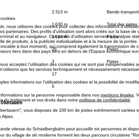
2 313 m
Bande transport
 cookies
1 630 m
Total des pistes 
e, nous utilisons des cookies pour collecter des informations d'utilisat
partenaires. Des profils d'utilisation sont alors créés sur la base de vo
rminal et au navigateur. Ces profils d'utilisation servent à l'analyse stat
1 664 m
Pistes :
e de produits, à la publicité individualisée et à la mesure de la portée
évocable à tout moment), qui comprend également la transmission de 
26
Pistes :
isseurs tiers dans des pays tiers en dehors de l'Espace économique 
3
Pistes :
 vous acceptez l'utilisation des cookies qui ne sont pas indispensables 
 n'utilisons que les services techniquement et nécessairement nécessair
17
les informations sur l'utilisation des cookies et la possibilité de modi
5
informations sur la personne responsable dans nos
mentions légales
. 
tés du traitement et vos droits dans notre
politique de confidentialité
.
e
Obertauern
 "Obertauern", vous disposez de 100 km de pistes extrêmement variée
s Alpes.
grande vitesse du Schaidbergbahn peut accueillir six personnes et di
 du village de ski moderne forment les deux parcours circulaires "Ro