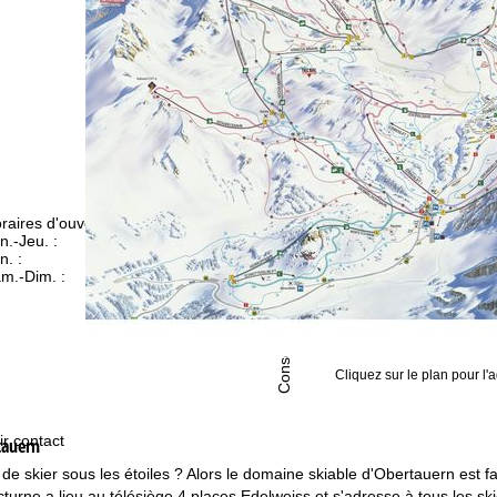
raires d'ouverture
n.-Jeu. :
09h00-17h00
n. :
09h00-14h00
m.-Dim. :
fermé
Conseil
Cliquez sur le plan pour l'a
ir contact
tauern
e skier sous les étoiles ? Alors le domaine skiable d'Obertauern est fait 
octurne a lieu au télésiège 4 places Edelweiss et s'adresse à tous les s