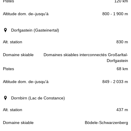
120 km
800 - 1 900 m
Dorfgastein (Gasteinertal)
830 m
Domaines skiables interconnectés Großarltal-
Dorfgastein
68 km
849 - 2 033 m
Dornbirn (Lac de Constance)
437 m
Bödele-Schwarzenberg