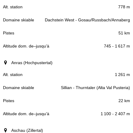
778 m
Dachstein West - Gosau/Russbach/Annaberg
51 km
745 - 1 617 m
Anras (Hochpustertal)
1 261 m
Sillian - Thurntaler (Alta Val Pusteria)
22 km
1 100 - 2 407 m
Aschau (Zillertal)