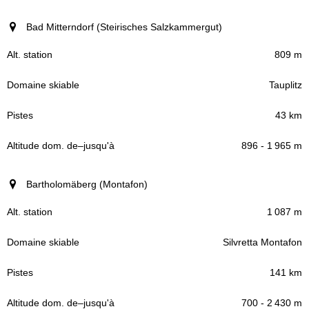
Bad Mitterndorf (Steirisches Salzkammergut)
809 m
Tauplitz
43 km
896 - 1 965 m
Bartholomäberg (Montafon)
1 087 m
Silvretta Montafon
141 km
700 - 2 430 m