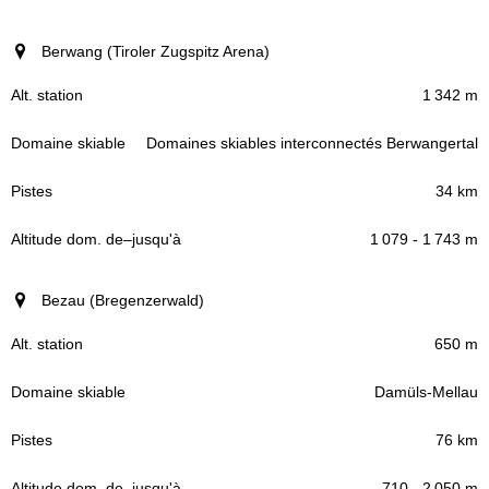
Berwang (Tiroler Zugspitz Arena)
1 342 m
Domaines skiables interconnectés Berwangertal
34 km
1 079 - 1 743 m
Bezau (Bregenzerwald)
650 m
Damüls-Mellau
76 km
710 - 2 050 m