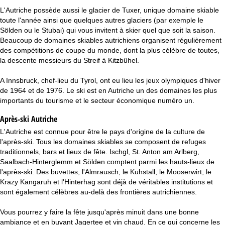
c
L'Autriche possède aussi le glacier de Tuxer, unique domaine skiable
toute l'année ainsi que quelques autres glaciers (par exemple le
u
Sölden ou le Stubai) qui vous invitent à skier quel que soit la saison.
Beaucoup de domaines skiables autrichiens organisent régulièrement
e
des compétitions de coupe du monde, dont la plus célèbre de toutes,
la descente messieurs du Streif à Kitzbühel.
i
A Innsbruck, chef-lieu du Tyrol, ont eu lieu les jeux olympiques d'hiver
l
de 1964 et de 1976. Le ski est en Autriche un des domaines les plus
importants du tourisme et le secteur économique numéro un.
Après-ski Autriche
L'Autriche est connue pour être le pays d'origine de la culture de
l'après-ski. Tous les domaines skiables se composent de refuges
traditionnels, bars et lieux de fête. Ischgl, St. Anton am Arlberg,
Saalbach-Hinterglemm et Sölden comptent parmi les hauts-lieux de
l'après-ski. Des buvettes, l'Almrausch, le Kuhstall, le Mooserwirt, le
Krazy Kangaruh et l'Hinterhag sont déjà de véritables institutions et
sont également célèbres au-delà des frontières autrichiennes.
Vous pourrez y faire la fête jusqu'après minuit dans une bonne
ambiance et en buvant Jagertee et vin chaud. En ce qui concerne les