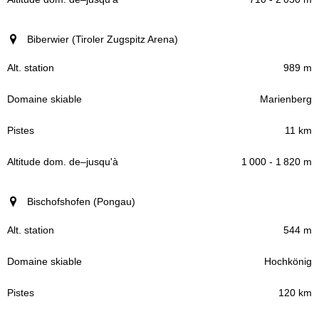
Biberwier (Tiroler Zugspitz Arena)
989 m
Marienberg
11 km
1 000 - 1 820 m
Bischofshofen (Pongau)
544 m
Hochkönig
120 km