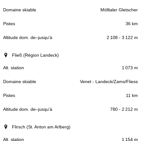
Mölltaler Gletscher
36 km
2 108 - 3 122 m
Fließ (Région Landeck)
1 073 m
Venet - Landeck/Zams/Fliess
11 km
780 - 2 212 m
Flirsch (St. Anton am Arlberg)
1 154 m