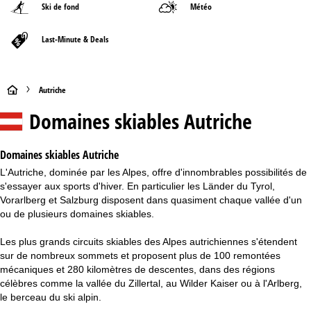
Ski de fond
Météo
Last-Minute & Deals
P
Autriche
Domaines skiables Autriche
a
g
Domaines skiables Autriche
L'Autriche, dominée par les Alpes, offre d'innombrables possibilités de
e
s'essayer aux sports d'hiver. En particulier les Länder du Tyrol,
Vorarlberg et Salzburg disposent dans quasiment chaque vallée d'un
d
ou de plusieurs domaines skiables.
'
Les plus grands circuits skiables des Alpes autrichiennes s'étendent
sur de nombreux sommets et proposent plus de 100 remontées
a
mécaniques et 280 kilomètres de descentes, dans des régions
célèbres comme la vallée du Zillertal, au Wilder Kaiser ou à l'Arlberg,
c
le berceau du ski alpin.