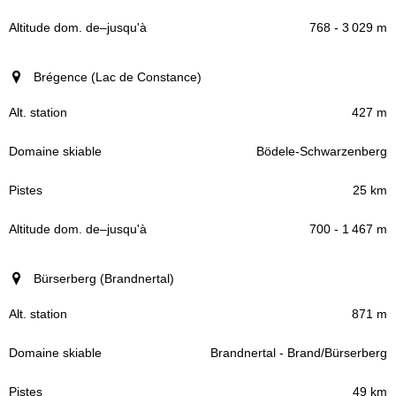
768 - 3 029 m
Brégence (Lac de Constance)
427 m
Bödele-Schwarzenberg
25 km
700 - 1 467 m
Bürserberg (Brandnertal)
871 m
Brandnertal - Brand/Bürserberg
49 km