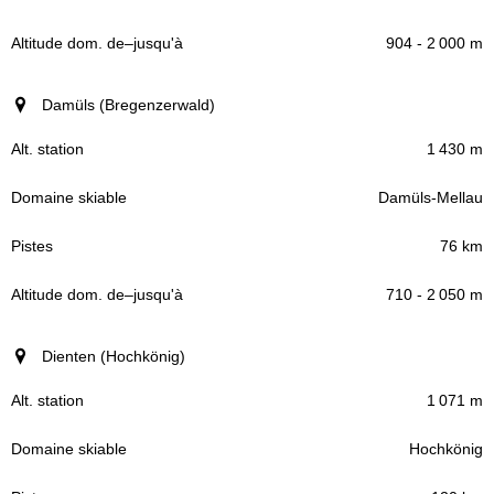
904 - 2 000 m
Damüls (Bregenzerwald)
1 430 m
Damüls-Mellau
76 km
710 - 2 050 m
Dienten (Hochkönig)
1 071 m
Hochkönig