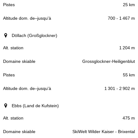
25 km
700 - 1 467 m
Döllach (Großglockner)
1 204 m
Grossglockner-Heiligenblut
55 km
1 301 - 2 902 m
Ebbs (Land de Kufstein)
475 m
SkiWelt Wilder Kaiser - Brixental