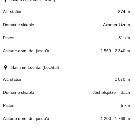
874 m
Axamer Lizum
31 km
1 560 - 2 340 m
Bach im Lechtal (Lechtal)
1 070 m
Jöchelspitze – Bach
5 km
1 200 - 1 768 m