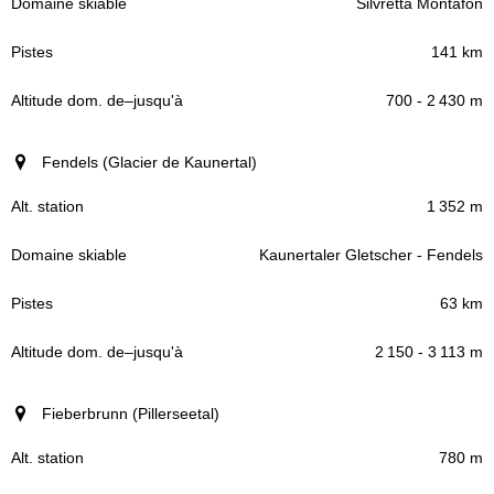
Silvretta Montafon
141 km
700 - 2 430 m
Fendels (Glacier de Kaunertal)
1 352 m
Kaunertaler Gletscher - Fendels
63 km
2 150 - 3 113 m
Fieberbrunn (Pillerseetal)
780 m