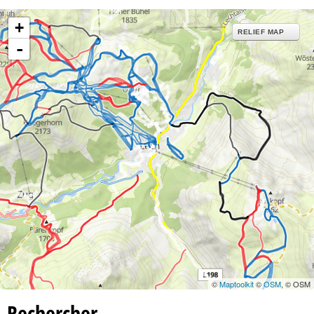
+
RELIEF MAP
-
©
Maptoolkit
©
OSM
, © OSM
Rechercher…