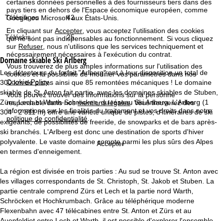
certaines données personnelles à des fournisseurs tiers dans des
c
pays tiers en dehors de l'Espace économique européen, comme
Télésièges :
42
Google ou Microsoft aux États-Unis.
u
En cliquant sur
Accepter
, vous acceptez l'utilisation des cookies
Téléskis :
25
qui ne sont pas indispensables au fonctionnement. Si vous cliquez
e
sur
Refuser
, nous n'utilisons que les services techniquement et
nécessairement nécessaires à l'exécution du contrat.
Domaine skiable
Ski Arlberg
i
Vous trouverez de plus amples informations sur l'utilisation des
Les détenteurs du forfait "Arlberg" ont à leur disposition un total de
cookies et la possibilité de modifier vos paramètres dans nos
Cookie-Policy
.
300 km de pistes ainsi que 85 remontées mécaniques ! Le domaine
l
skiable de St. Anton fait partie, avec les domaines skiables de Stuben,
Vous pouvez trouver des informations sur la personne
Zürs, Lech et Warth-Schröcken, du réseau Ski Arlberg. L'Arlberg (1
responsable dans nos
mentions légales
. Vous trouverez des
informations sur les finalités du traitement et vos droits dans notre
304 - 2 811 m) offre une variété unique de pistes, d'itinéraires de ski
politique de confidentialité
.
exigeants, de possibilités de freeride, de snowparks et de bars après-
ski branchés. L'Arlberg est donc une destination de sports d'hiver
polyvalente. Le vaste domaine compte parmi les plus sûrs des Alpes
Accepter
en termes d'enneigement.
La région est divisée en trois parties : Au sud se trouve St. Anton avec
les villages correspondants de St. Christoph, St. Jakob et Stuben. La
partie centrale comprend Zürs et Lech et la partie nord Warth,
Schröcken et Hochkrumbach. Grâce au téléphérique moderne
Flexenbahn avec 47 télécabines entre St. Anton et Zürs et au
Auenfeldjet entre Lech et Warth, il est possible d'explorer l'ensemble