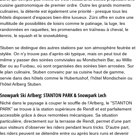
cuisine gastronomique de premier ordre. Outre les grands moments
culinaires, la détente est également une priorité - presque tous les
hôtels disposent d'espaces bien-être luxueux. Zürs offre en outre une
multitude de possibilités de loisirs comme le patinage, la luge, les
randonnées en raquettes, les promenades en traîneau à cheval, le
tennis, le squash et le snowtubbing.
Stuben se distingue des autres stations par son atmosphère feutrée et
stylée. On n'y trouve pas d'après-ski typique, mais on peut tout de
même y passer des soirées conviviales au Mondschein Bar, au Willis
Bar ou au Fuxbau, où sont organisées des soirées bien arrosées. Sur
le plan culinaire, Stuben convainc par sa cuisine haut de gamme,
servie dans des hôtels comme le Hubertushof, l'hôtel Mondschein ou
l'hôtel Arlberg Stuben.
Snowpark Ski Arlberg:
STANTON PARK & Snowpark Lech
Niché dans le paysage à couper le souffle de l'Arlberg, le "STANTON
PARK" se trouve à la station supérieure de Rendl et est parfaitement
accessible grâce à deux remontées mécaniques. Sa situation
particulière, directement sur la terrasse de Rendl, permet d'une part
aux visiteurs d'observer les riders pendant leurs tricks. D'autre part,
les riders peuvent se détendre entre ou après leurs runs et devenir