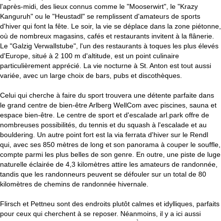
l'après-midi, des lieux connus comme le "Mooserwirt", le "Krazy
Kanguruh" ou le "Heustadl" se remplissent d'amateurs de sports
d'hiver qui font la fête. Le soir, la vie se déplace dans la zone piétonne,
où de nombreux magasins, cafés et restaurants invitent à la flânerie.
Le "Galzig Verwallstube", l'un des restaurants à toques les plus élevés
d'Europe, situé à 2 100 m d'altitude, est un point culinaire
particulièrement apprécié. La vie nocturne à St. Anton est tout aussi
variée, avec un large choix de bars, pubs et discothèques.
Celui qui cherche à faire du sport trouvera une détente parfaite dans
le grand centre de bien-être Arlberg WellCom avec piscines, sauna et
espace bien-être. Le centre de sport et d'escalade arl.park offre de
nombreuses possibilités, du tennis et du squash à l'escalade et au
bouldering. Un autre point fort est la via ferrata d'hiver sur le Rendl
qui, avec ses 850 mètres de long et son panorama à couper le souffle,
compte parmi les plus belles de son genre. En outre, une piste de luge
naturelle éclairée de 4,3 kilomètres attire les amateurs de randonnée,
tandis que les randonneurs peuvent se défouler sur un total de 80
kilomètres de chemins de randonnée hivernale.
Flirsch et Pettneu sont des endroits plutôt calmes et idylliques, parfaits
pour ceux qui cherchent à se reposer. Néanmoins, il y a ici aussi