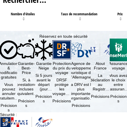
Nombre d'étoiles
Taux de recommandation
Prix
Réservez en toute sécurité
Annulation
Garantie-
Garantie
Protection
Agence de
Atout
Assuranc
&
Best-
Neige
du prix du
développement
France
voyage
odification
Price
voyage
touristique de
Si 5 jours
La
Vous ave
gratuites
l'Allemagne
Si, à
avant le
DRSF
déclaration
le choix
Vous
prestations
départ
protège
La DRV est la
au
entre
pouvez
incluses
(jour
les
plus
Registre
l'assuranc
annuler
équivalentes
d'arrivée),
voyageurs
importante
des
annulatio
Précision
Précisions
Précision
ratuitement
et sous
tous les
qui
organisation
Opérateurs
et
Précision
s
Précisions
s
dans les 5
réserve de
domaines
réservent
des
de
interruptio
Précision
s
Précisions
ours suivant
disponibilités,
skiables
un voyage
professionnels
Voyages et
de séjour
s
la
vous …
inclus …
à forfait
du tourisme
de Séjours
et …
Sécurité
:
éservation,
ou des
(agences …
est
à …
services
obligatoire
de …
…