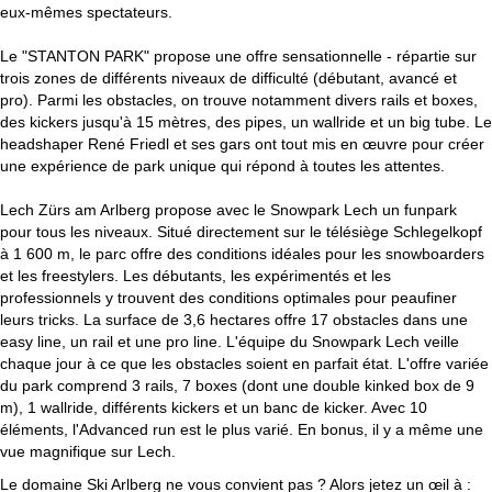
eux-mêmes spectateurs.
Le "STANTON PARK" propose une offre sensationnelle - répartie sur
trois zones de différents niveaux de difficulté (débutant, avancé et
pro). Parmi les obstacles, on trouve notamment divers rails et boxes,
des kickers jusqu'à 15 mètres, des pipes, un wallride et un big tube. Le
headshaper René Friedl et ses gars ont tout mis en œuvre pour créer
une expérience de park unique qui répond à toutes les attentes.
Lech Zürs am Arlberg propose avec le Snowpark Lech un funpark
pour tous les niveaux. Situé directement sur le télésiège Schlegelkopf
à 1 600 m, le parc offre des conditions idéales pour les snowboarders
et les freestylers. Les débutants, les expérimentés et les
professionnels y trouvent des conditions optimales pour peaufiner
leurs tricks. La surface de 3,6 hectares offre 17 obstacles dans une
easy line, un rail et une pro line. L'équipe du Snowpark Lech veille
chaque jour à ce que les obstacles soient en parfait état. L'offre variée
du park comprend 3 rails, 7 boxes (dont une double kinked box de 9
m), 1 wallride, différents kickers et un banc de kicker. Avec 10
éléments, l'Advanced run est le plus varié. En bonus, il y a même une
vue magnifique sur Lech.
Le domaine Ski Arlberg ne vous convient pas ? Alors jetez un œil à :