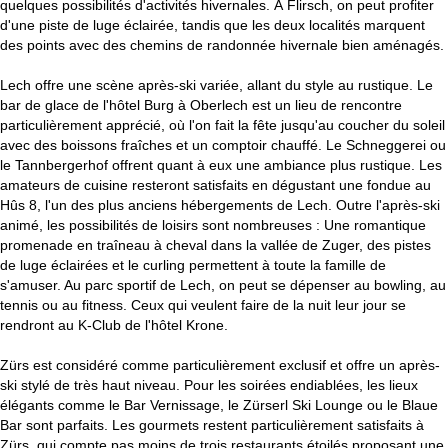
quelques possibilités d'activités hivernales. À Flirsch, on peut profiter
d'une piste de luge éclairée, tandis que les deux localités marquent
des points avec des chemins de randonnée hivernale bien aménagés.
Lech offre une scène après-ski variée, allant du style au rustique. Le
bar de glace de l'hôtel Burg à Oberlech est un lieu de rencontre
particulièrement apprécié, où l'on fait la fête jusqu'au coucher du soleil
avec des boissons fraîches et un comptoir chauffé. Le Schneggerei ou
le Tannbergerhof offrent quant à eux une ambiance plus rustique. Les
amateurs de cuisine resteront satisfaits en dégustant une fondue au
Hûs 8, l'un des plus anciens hébergements de Lech. Outre l'après-ski
animé, les possibilités de loisirs sont nombreuses : Une romantique
promenade en traîneau à cheval dans la vallée de Zuger, des pistes
de luge éclairées et le curling permettent à toute la famille de
s'amuser. Au parc sportif de Lech, on peut se dépenser au bowling, au
tennis ou au fitness. Ceux qui veulent faire de la nuit leur jour se
rendront au K-Club de l'hôtel Krone.
Zürs est considéré comme particulièrement exclusif et offre un après-
ski stylé de très haut niveau. Pour les soirées endiablées, les lieux
élégants comme le Bar Vernissage, le Zürserl Ski Lounge ou le Blaue
Bar sont parfaits. Les gourmets restent particulièrement satisfaits à
Zürs, qui compte pas moins de trois restaurants étoilés proposant une