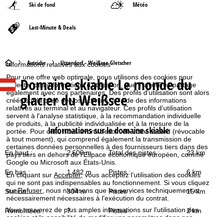
Ski de fond
Météo
Last-Minute & Deals
P
Autriche
Uttendorf - Weißsee Gletscher
Informations relatives aux cookies
Pour une offre web optimale, nous utilisons des cookies pour
Domaine skiable
Le monde du
a
collecter des informations d'utilisation, que TravelTrex partage
également avec nos partenaires. Des profils d'utilisation sont alors
glacier du Weißsee
créés sur la base de vos activités, à l'aide des informations
g
relatives au terminal et au navigateur. Ces profils d'utilisation
servent à l'analyse statistique, à la recommandation individuelle
e
de produits, à la publicité individualisée et à la mesure de la
Informations sur le domaine skiable
portée. Pour cela, nous avons besoin de votre accord (révocable
à tout moment), qui comprend également la transmission de
d
certaines données personnelles à des fournisseurs tiers dans des
En haut :
2 600 m
Total des pistes :
23 km
pays tiers en dehors de l'Espace économique européen, comme
'
Google ou Microsoft aux États-Unis.
En bas :
1 482 m
Pistes :
6 km
En cliquant sur
Accepter
, vous acceptez l'utilisation des cookies
a
qui ne sont pas indispensables au fonctionnement. Si vous cliquez
sur
Refuser
, nous n'utilisons que les services techniquement et
Station :
804 m
Pistes :
15 km
nécessairement nécessaires à l'exécution du contrat.
c
Vous trouverez de plus amples informations sur l'utilisation des
Remontées :
7
Pistes :
2 km