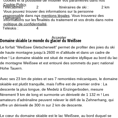
cookies et la possibilité de modifier vos paramètres dans nos
c
Cookie-Policy
.
Télécabines :
2
Itinéraires de ski :
2 km
Vous pouvez trouver des informations sur la personne
u
responsable dans nos
mentions légales
. Vous trouverez des
Télésièges :
1
informations sur les finalités du traitement et vos droits dans notre
e
politique de confidentialité
.
Téléskis :
4
i
Accepter
Domaine skiable
Le monde du glacier du Weißsee
l
Le forfait "Weißsee Gletscherwelt" permet de profiter des joies du ski
de haute montagne jusqu'à 2600 m d'altitude et dans un cadre de
rêve ! Le domaine skiable est situé de manière idyllique au bord du lac
de montagne Weißsee et est entouré des sommets du parc national
Hohe Tauern.
Avec ses 23 km de pistes et ses 7 remontées mécaniques, le domaine
skiable est plutôt tranquille, mais l'offre est de premier ordre : La
descente la plus longue, de Medelz à Enzingerboden, mesure
fièrement 9 km de long et surmonte un dénivelé de 1 132 m ! Les
amateurs d'adrénaline peuvent relever le défi de la Zehnerhang, qui
offre un dénivelé de 300 m sur 2 km de descente.
Le cœur du domaine skiable est le lac Weißsee, au bord duquel se