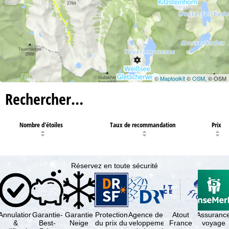
©
Maptoolkit
©
OSM
, © OSM
Rechercher…
Nombre d'étoiles
Taux de recommandation
Prix
Réservez en toute sécurité
Annulation
Garantie-
Garantie
Protection
Agence de
Atout
Assuranc
&
Best-
Neige
du prix du
développement
France
voyage