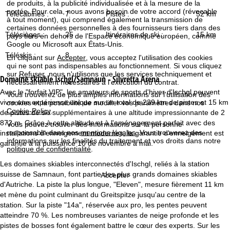
de produits, à la publicité individualisée et à la mesure de la
c
portée. Pour cela, nous avons besoin de votre accord (révocable
Télécabines :
7
Pistes :
52 km
à tout moment), qui comprend également la transmission de
u
certaines données personnelles à des fournisseurs tiers dans des
Télésièges :
25
Itinéraires de ski :
15 km
pays tiers en dehors de l'Espace économique européen, comme
Google ou Microsoft aux États-Unis.
e
Téléskis :
8
En cliquant sur
Accepter
, vous acceptez l'utilisation des cookies
qui ne sont pas indispensables au fonctionnement. Si vous cliquez
i
sur
Refuser
, nous n'utilisons que les services techniquement et
Domaine skiable
Ischgl/Samnaun - Silvretta Arena
nécessairement nécessaires à l'exécution du contrat.
l
Avec le "forfait VIP", les amateurs de sports d'hiver d'Ischgl peuvent
Vous trouverez de plus amples informations sur l'utilisation des
vivre une expérience unique sur un total de 239 km de pistes et 15 km
cookies et la possibilité de modifier vos paramètres dans nos
Cookie-Policy
.
de pistes de ski supplémentaires à une altitude impressionnante de 2
872 m. Grâce à cette altitude et à l'aménagement parfait avec des
Vous pouvez trouver des informations sur la personne
responsable dans nos
mentions légales
. Vous trouverez des
installations d'enneigement modernes, la garantie d'enneigement est
informations sur les finalités du traitement et vos droits dans notre
garantie à la puissance 10 de novembre à mai.
politique de confidentialité
.
Les domaines skiables interconnectés d'Ischgl, reliés à la station
suisse de Samnaun, font partie des plus grands domaines skiables
Accepter
d'Autriche. La piste la plus longue, "Eleven", mesure fièrement 11 km
et mène du point culminant du Greitspitze jusqu'au centre de la
station. Sur la piste "14a", réservée aux pro, les pentes peuvent
atteindre 70 %. Les nombreuses variantes de neige profonde et les
pistes de bosses font également battre le cœur des experts. Sur les