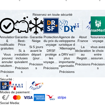
Réservez en toute sécurité
Annulation
Garantie-
Garantie
Protection
Agence de
Atout
Assuranc
&
Best-
Neige
du prix du
développement
France
voyage
odification
Price
voyage
touristique de
Si 5 jours
La
Vous ave
gratuites
l'Allemagne
Si, à
avant le
DRSF
déclaration
le choix
Vous
prestations
départ
protège
La DRV est la
au
entre
pouvez
incluses
(jour
les
plus
Registre
l'assuranc
annuler
équivalentes
d'arrivée),
voyageurs
importante
des
annulatio
Précision
Précisions
Précision
ratuitement
et sous
tous les
qui
organisation
Opérateurs
et
Précision
s
Précisions
s
dans les 5
réserve de
domaines
réservent
des
de
interruptio
Précision
s
Précisions
ours suivant
disponibilités,
skiables
un voyage
professionnels
Voyages et
de séjour
s
la
vous …
inclus …
à forfait
du tourisme
de Séjours
et …
Sécurité
:
éservation,
ou des
(agences …
est
à …
services
obligatoire
de …
…
Modes de paiement
:
Social Media
: