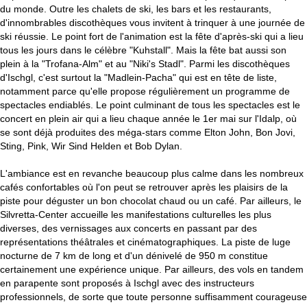
du monde. Outre les chalets de ski, les bars et les restaurants,
d'innombrables discothèques vous invitent à trinquer à une journée de
ski réussie. Le point fort de l'animation est la fête d'après-ski qui a lieu
tous les jours dans le célèbre "Kuhstall". Mais la fête bat aussi son
plein à la "Trofana-Alm" et au "Niki's Stadl". Parmi les discothèques
d'Ischgl, c'est surtout la "Madlein-Pacha" qui est en tête de liste,
notamment parce qu'elle propose régulièrement un programme de
spectacles endiablés. Le point culminant de tous les spectacles est le
concert en plein air qui a lieu chaque année le 1er mai sur l'Idalp, où
se sont déjà produites des méga-stars comme Elton John, Bon Jovi,
Sting, Pink, Wir Sind Helden et Bob Dylan.
L'ambiance est en revanche beaucoup plus calme dans les nombreux
cafés confortables où l'on peut se retrouver après les plaisirs de la
piste pour déguster un bon chocolat chaud ou un café. Par ailleurs, le
Silvretta-Center accueille les manifestations culturelles les plus
diverses, des vernissages aux concerts en passant par des
représentations théâtrales et cinématographiques. La piste de luge
nocturne de 7 km de long et d'un dénivelé de 950 m constitue
certainement une expérience unique. Par ailleurs, des vols en tandem
en parapente sont proposés à Ischgl avec des instructeurs
professionnels, de sorte que toute personne suffisamment courageuse