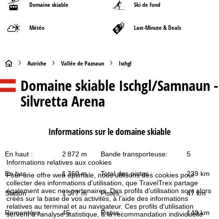
Domaine skiable
Ski de fond
Météo
Last-Minute & Deals
P
Autriche
Vallée de Paznaun
Ischgl
Domaine skiable
Ischgl/Samnaun -
a
Silvretta Arena
g
e
Informations sur le domaine skiable
d
En haut :
2 872 m
Bande transporteuse:
5
Informations relatives aux cookies
'
En bas :
1 360 m
Total des pistes :
239 km
Pour une offre web optimale, nous utilisons des cookies pour
collecter des informations d'utilisation, que TravelTrex partage
a
également avec nos partenaires. Des profils d'utilisation sont alors
Station :
1 377 m
Pistes :
47 km
créés sur la base de vos activités, à l'aide des informations
c
relatives au terminal et au navigateur. Ces profils d'utilisation
Remontées :
45
Pistes :
140 km
servent à l'analyse statistique, à la recommandation individuelle