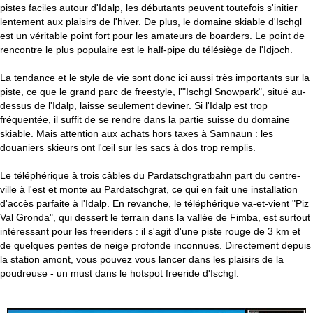
pistes faciles autour d'Idalp, les débutants peuvent toutefois s'initier
lentement aux plaisirs de l'hiver. De plus, le domaine skiable d'Ischgl
est un véritable point fort pour les amateurs de boarders. Le point de
rencontre le plus populaire est le half-pipe du télésiège de l'Idjoch.
La tendance et le style de vie sont donc ici aussi très importants sur la
piste, ce que le grand parc de freestyle, l'"Ischgl Snowpark", situé au-
dessus de l'Idalp, laisse seulement deviner. Si l'Idalp est trop
fréquentée, il suffit de se rendre dans la partie suisse du domaine
skiable. Mais attention aux achats hors taxes à Samnaun : les
douaniers skieurs ont l'œil sur les sacs à dos trop remplis.
Le téléphérique à trois câbles du Pardatschgratbahn part du centre-
ville à l'est et monte au Pardatschgrat, ce qui en fait une installation
d'accès parfaite à l'Idalp. En revanche, le téléphérique va-et-vient "Piz
Val Gronda", qui dessert le terrain dans la vallée de Fimba, est surtout
intéressant pour les freeriders : il s'agit d'une piste rouge de 3 km et
de quelques pentes de neige profonde inconnues. Directement depuis
la station amont, vous pouvez vous lancer dans les plaisirs de la
poudreuse - un must dans le hotspot freeride d'Ischgl.