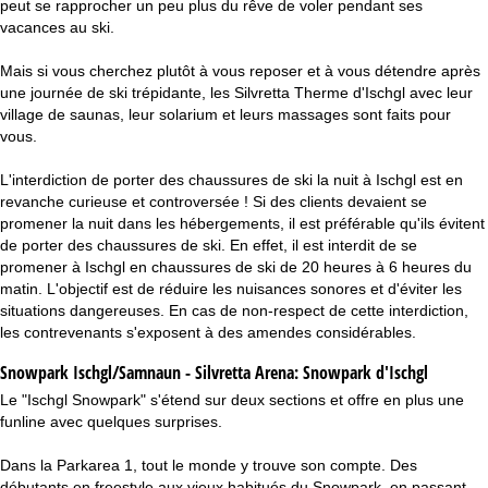
peut se rapprocher un peu plus du rêve de voler pendant ses
vacances au ski.
Mais si vous cherchez plutôt à vous reposer et à vous détendre après
une journée de ski trépidante, les Silvretta Therme d'Ischgl avec leur
village de saunas, leur solarium et leurs massages sont faits pour
vous.
L'interdiction de porter des chaussures de ski la nuit à Ischgl est en
revanche curieuse et controversée ! Si des clients devaient se
promener la nuit dans les hébergements, il est préférable qu'ils évitent
de porter des chaussures de ski. En effet, il est interdit de se
promener à Ischgl en chaussures de ski de 20 heures à 6 heures du
matin. L'objectif est de réduire les nuisances sonores et d'éviter les
situations dangereuses. En cas de non-respect de cette interdiction,
les contrevenants s'exposent à des amendes considérables.
Snowpark Ischgl/Samnaun - Silvretta Arena:
Snowpark d'Ischgl
Le "Ischgl Snowpark" s'étend sur deux sections et offre en plus une
funline avec quelques surprises.
Dans la Parkarea 1, tout le monde y trouve son compte. Des
débutants en freestyle aux vieux habitués du Snowpark, en passant