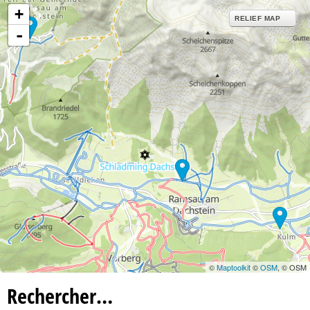
+
RELIEF MAP
-
©
Maptoolkit
©
OSM
, © OSM
Rechercher…