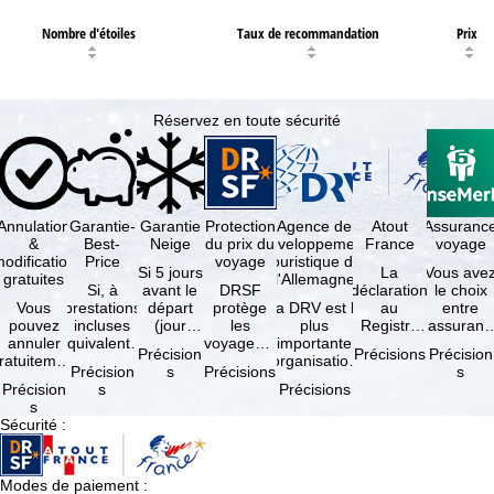
Nombre d'étoiles
Taux de recommandation
Prix
Réservez en toute sécurité
Annulation
Garantie-
Garantie
Protection
Agence de
Atout
Assuranc
&
Best-
Neige
du prix du
développement
France
voyage
odification
Price
voyage
touristique de
Si 5 jours
La
Vous ave
gratuites
l'Allemagne
Si, à
avant le
DRSF
déclaration
le choix
Vous
prestations
départ
protège
La DRV est la
au
entre
pouvez
incluses
(jour
les
plus
Registre
l'assuranc
annuler
équivalentes
d'arrivée),
voyageurs
importante
des
annulatio
Précision
Précisions
Précision
ratuitement
et sous
tous les
qui
organisation
Opérateurs
et
Précision
s
Précisions
s
dans les 5
réserve de
domaines
réservent
des
de
interruptio
Précision
s
Précisions
ours suivant
disponibilités,
skiables
un voyage
professionnels
Voyages et
de séjour
s
la
vous …
inclus …
à forfait
du tourisme
de Séjours
et …
Sécurité
:
éservation,
ou des
(agences …
est
à …
services
obligatoire
de …
…
Modes de paiement
: