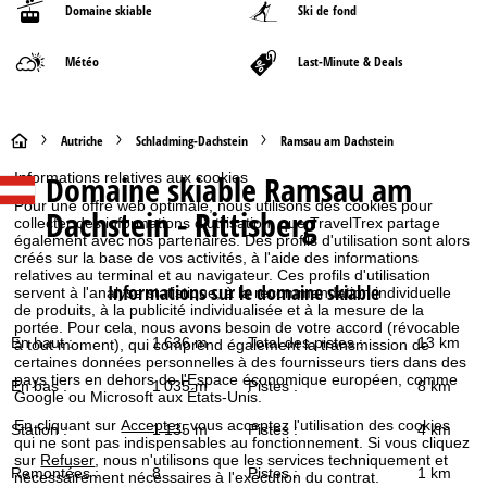
Domaine skiable
Ski de fond
Météo
Last-Minute & Deals
P
Autriche
Schladming-Dachstein
Ramsau am Dachstein
Domaine skiable
Ramsau am
Informations relatives aux cookies
a
Pour une offre web optimale, nous utilisons des cookies pour
Dachstein - Rittisberg
collecter des informations d'utilisation, que TravelTrex partage
g
également avec nos partenaires. Des profils d'utilisation sont alors
créés sur la base de vos activités, à l'aide des informations
e
relatives au terminal et au navigateur. Ces profils d'utilisation
Informations sur le domaine skiable
servent à l'analyse statistique, à la recommandation individuelle
de produits, à la publicité individualisée et à la mesure de la
d
portée. Pour cela, nous avons besoin de votre accord (révocable
En haut :
1 636 m
Total des pistes :
13 km
à tout moment), qui comprend également la transmission de
'
certaines données personnelles à des fournisseurs tiers dans des
pays tiers en dehors de l'Espace économique européen, comme
En bas :
1 035 m
Pistes :
8 km
Google ou Microsoft aux États-Unis.
a
En cliquant sur
Accepter
, vous acceptez l'utilisation des cookies
Station :
1 135 m
Pistes :
4 km
qui ne sont pas indispensables au fonctionnement. Si vous cliquez
c
sur
Refuser
, nous n'utilisons que les services techniquement et
Remontées :
8
Pistes :
1 km
nécessairement nécessaires à l'exécution du contrat.