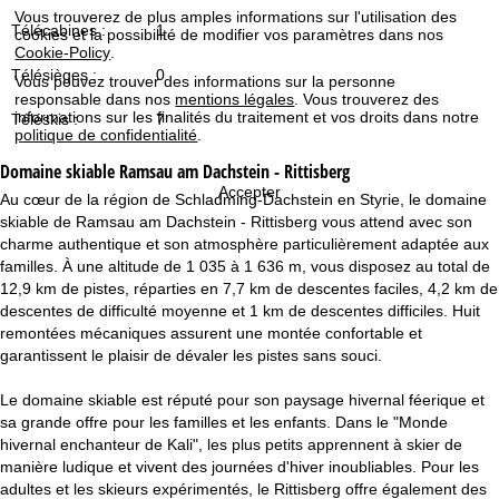
c
Vous trouverez de plus amples informations sur l'utilisation des
Télécabines :
1
cookies et la possibilité de modifier vos paramètres dans nos
Cookie-Policy
.
u
Télésièges :
0
Vous pouvez trouver des informations sur la personne
responsable dans nos
mentions légales
. Vous trouverez des
e
informations sur les finalités du traitement et vos droits dans notre
Téléskis :
7
politique de confidentialité
.
i
Domaine skiable
Ramsau am Dachstein - Rittisberg
l
Accepter
Au cœur de la région de Schladming-Dachstein en Styrie, le domaine
skiable de Ramsau am Dachstein - Rittisberg vous attend avec son
charme authentique et son atmosphère particulièrement adaptée aux
familles. À une altitude de 1 035 à 1 636 m, vous disposez au total de
12,9 km de pistes, réparties en 7,7 km de descentes faciles, 4,2 km de
descentes de difficulté moyenne et 1 km de descentes difficiles. Huit
remontées mécaniques assurent une montée confortable et
garantissent le plaisir de dévaler les pistes sans souci.
Le domaine skiable est réputé pour son paysage hivernal féerique et
sa grande offre pour les familles et les enfants. Dans le "Monde
hivernal enchanteur de Kali", les plus petits apprennent à skier de
manière ludique et vivent des journées d'hiver inoubliables. Pour les
adultes et les skieurs expérimentés, le Rittisberg offre également des