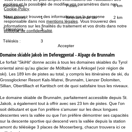
c
cookies et la possibilité de modifier vos paramètres dans nos
Remontées :
7
Pistes :
6 km
Cookie-Policy
.
u
Vous pouvez trouver des informations sur la personne
Télécabines :
1
Itinéraires de ski :
2 km
responsable dans nos
mentions légales
. Vous trouverez des
informations sur les finalités du traitement et vos droits dans notre
e
Télésièges :
3
politique de confidentialité
.
i
Téléskis :
3
Accepter
l
Domaine skiable
Jakob im Defereggental - Alpage de Brunnalm
Le forfait "SkiHit" donne accès à tous les domaines skiables du Tyrol
oriental ainsi qu'au glacier de Mölltaler et à Ankogel (voir région de
ski). Les 189 km de pistes au total, y compris les itinéraires de ski, du
Grossglockner Resort Kals-Matrei, Brunnalm, Lienzer Dolomiten,
Sillian, Obertilliach et Kartitsch ont de quoi satisfaire tous les niveaux.
Le domaine skiable de Brunnalm, parfaitement accessible depuis St.
Jakob, a également tout à offrir avec ses 23 km de pistes. Que l'on
soit débutant et que l'on préfère s'amuser sur les deux longues
descentes vers la vallée ou que l'on préfère démontrer ses capacités
sur la descente sportive qui descend vers la vallée depuis la station
amont du télésiège 3 places de Mooserberg, chacun trouvera ici ce