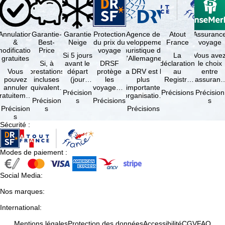
Annulation
Garantie-
Garantie
Protection
Agence de
Atout
Assuranc
&
Best-
Neige
du prix du
développement
France
voyage
odification
Price
voyage
touristique de
Si 5 jours
La
Vous ave
gratuites
l'Allemagne
Si, à
avant le
DRSF
déclaration
le choix
Vous
prestations
départ
protège
La DRV est la
au
entre
pouvez
incluses
(jour
les
plus
Registre
l'assuranc
annuler
équivalentes
d'arrivée),
voyageurs
importante
des
annulatio
Précision
Précisions
Précision
ratuitement
et sous
tous les
qui
organisation
Opérateurs
et
Précision
s
Précisions
s
dans les 5
réserve de
domaines
réservent
des
de
interruptio
Précision
s
Précisions
ours suivant
disponibilités,
skiables
un voyage
professionnels
Voyages et
de séjour
s
la
vous …
inclus …
à forfait
du tourisme
de Séjours
et …
Sécurité
:
éservation,
ou des
(agences …
est
à …
services
obligatoire
de …
…
Modes de paiement
:
Social Media
:
Nos marques
:
International
:
Mentions légales
Protection des données
Accessibilité
CGV
FAQ