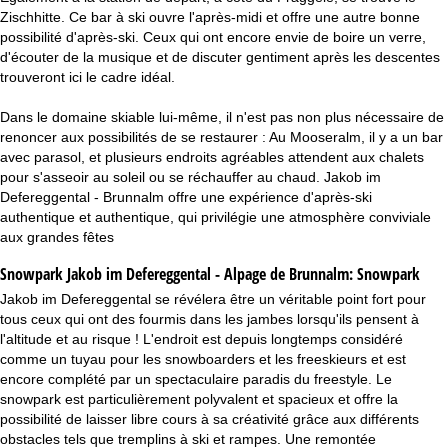
Zischhitte. Ce bar à ski ouvre l'après-midi et offre une autre bonne
possibilité d'après-ski. Ceux qui ont encore envie de boire un verre,
d'écouter de la musique et de discuter gentiment après les descentes
trouveront ici le cadre idéal.
Dans le domaine skiable lui-même, il n'est pas non plus nécessaire de
renoncer aux possibilités de se restaurer : Au Mooseralm, il y a un bar
avec parasol, et plusieurs endroits agréables attendent aux chalets
pour s'asseoir au soleil ou se réchauffer au chaud. Jakob im
Defereggental - Brunnalm offre une expérience d'après-ski
authentique et authentique, qui privilégie une atmosphère conviviale
aux grandes fêtes
Snowpark Jakob im Defereggental - Alpage de Brunnalm:
Snowpark
Jakob im Defereggental se révélera être un véritable point fort pour
tous ceux qui ont des fourmis dans les jambes lorsqu'ils pensent à
l'altitude et au risque ! L'endroit est depuis longtemps considéré
comme un tuyau pour les snowboarders et les freeskieurs et est
encore complété par un spectaculaire paradis du freestyle. Le
snowpark est particulièrement polyvalent et spacieux et offre la
possibilité de laisser libre cours à sa créativité grâce aux différents
obstacles tels que tremplins à ski et rampes. Une remontée