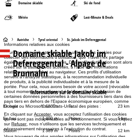
Domaine skiable
Ski de fond
Météo
Last-Minute & Deals
P
Autriche
Tyrol oriental
St. Jakob im Defereggental
Informations relatives aux cookies
Domaine skiable
Jakob im
a
Pour une offre web optimale, nous utilisons des cookies pour
collecter des informations d'utilisation, que TravelTrex partage
Defereggental - Alpage de
également avec nos partenaires. Des profils d'utilisation sont alors
g
créés sur la base de vos activités, à l'aide des informations
Brunnalm
relatives au terminal et au navigateur. Ces profils d'utilisation
e
servent à l'analyse statistique, à la recommandation individuelle
de produits, à la publicité individualisée et à la mesure de la
portée. Pour cela, nous avons besoin de votre accord (révocable
d
Informations sur le domaine skiable
à tout moment), qui comprend également la transmission de
certaines données personnelles à des fournisseurs tiers dans des
pays tiers en dehors de l'Espace économique européen, comme
'
En haut :
2 683 m
Total des pistes :
23 km
Google ou Microsoft aux États-Unis.
En cliquant sur
Accepter
, vous acceptez l'utilisation des cookies
a
En bas :
1 400 m
Pistes :
5 km
qui ne sont pas indispensables au fonctionnement. Si vous cliquez
sur
Refuser
, nous n'utilisons que les services techniquement et
c
nécessairement nécessaires à l'exécution du contrat.
Station :
1 389 m
Pistes :
12 km
Vous trouverez de plus amples informations sur l'utilisation des