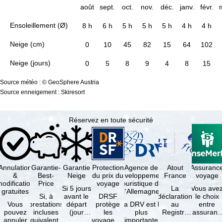
août
sept.
oct.
nov.
déc.
janv.
févr.
Ensoleillement (Ø)
8 h
6 h
5 h
5 h
5 h
4 h
4 h
Neige (cm)
0
10
45
82
15
64
102
Neige (jours)
0
5
8
9
4
8
15
Source météo : © GeoSphere Austria
Source enneigement : Skiresort
Réservez en toute sécurité
Annulation
Garantie-
Garantie
Protection
Agence de
Atout
Assuranc
&
Best-
Neige
du prix du
développement
France
voyage
odification
Price
voyage
touristique de
Si 5 jours
La
Vous ave
gratuites
l'Allemagne
Si, à
avant le
DRSF
déclaration
le choix
Vous
prestations
départ
protège
La DRV est la
au
entre
pouvez
incluses
(jour
les
plus
Registre
l'assuranc
annuler
équivalentes
d'arrivée),
voyageurs
importante
des
annulatio