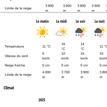
3 800
3 800
3 800
3 900
Limite de la neige
m
m
m
m
Le matin
Le midi
Le soir
La nuit
16
14
Température
11 °C
11 °
°C
°C
5
10
15
15
Vitesse du vent
km/h
km/h
km/h
km/h
Neige fraîche
0 cm
0 cm
0 cm
0 cm
4 000
3 700
3 900
3 80
Limite de la neige
m
m
m
m
Climat
2025