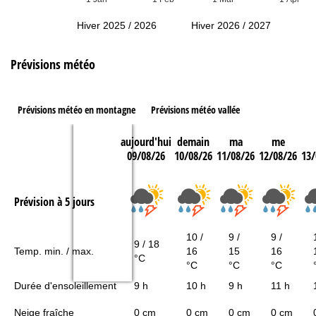
Hiver 2025 / 2026
Hiver 2026 / 2027
Prévisions météo
Prévisions météo en montagne
Prévisions météo vallée
aujourd'hui
demain
ma
me
09/08/26
10/08/26
11/08/26
12/08/26
13/
Prévision à 5 jours
10 /
9 /
9 /
9 / 18
Temp. min. / max.
16
15
16
°C
°C
°C
°C
Durée d'ensoleillement
9 h
10 h
9 h
11 h
Neige fraîche
0 cm
0 cm
0 cm
0 cm