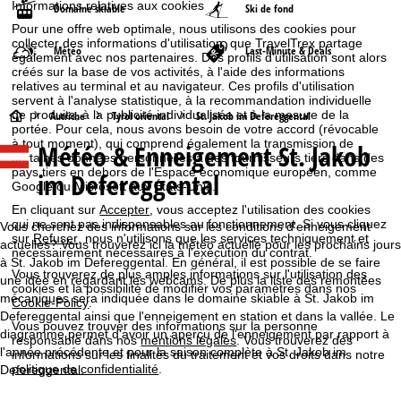
Informations relatives aux cookies
Domaine skiable
Ski de fond
Pour une offre web optimale, nous utilisons des cookies pour
collecter des informations d'utilisation, que TravelTrex partage
Météo
Last-Minute & Deals
également avec nos partenaires. Des profils d'utilisation sont alors
créés sur la base de vos activités, à l'aide des informations
relatives au terminal et au navigateur. Ces profils d'utilisation
servent à l'analyse statistique, à la recommandation individuelle
de produits, à la publicité individualisée et à la mesure de la
P
Autriche
Tyrol oriental
St. Jakob im Defereggental
portée. Pour cela, nous avons besoin de votre accord (révocable
à tout moment), qui comprend également la transmission de
Météo & Enneigement St. Jakob
a
certaines données personnelles à des fournisseurs tiers dans des
pays tiers en dehors de l'Espace économique européen, comme
im Defereggental
Google ou Microsoft aux États-Unis.
g
En cliquant sur
Accepter
, vous acceptez l'utilisation des cookies
qui ne sont pas indispensables au fonctionnement. Si vous cliquez
e
Vous cherchez des informations sur les conditions d'enneigement
sur
Refuser
, nous n'utilisons que les services techniquement et
actuelles? Vous trouverez ici la météo actuelle pour les prochains jours
nécessairement nécessaires à l'exécution du contrat.
d
à St. Jakob im Defereggental. En général, il est possible de se faire
Vous trouverez de plus amples informations sur l'utilisation des
une idée en regardant les webcams. De plus la liste des remontées
cookies et la possibilité de modifier vos paramètres dans nos
mécaniques sera indiquée dans le domaine skiable à St. Jakob im
'
Cookie-Policy
.
Defereggental ainsi que l'enneigement en station et dans la vallée. Le
Vous pouvez trouver des informations sur la personne
diagramme permet d'avoir un aperçu de l'enneigement par rapport à
a
responsable dans nos
mentions légales
. Vous trouverez des
l'année précédente et pour la saison complète à St. Jakob im
informations sur les finalités du traitement et vos droits dans notre
politique de confidentialité
.
Defereggental.
c