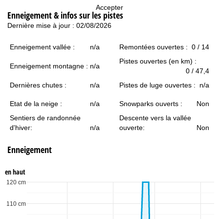
c
Accepter
Enneigement & infos sur les pistes
u
Dernière mise à jour : 02/08/2026
e
Enneigement vallée :
n/a
Remontées ouvertes :
0 / 14
Pistes ouvertes (en km) :
i
Enneigement montagne :
n/a
0 / 47,4
l
Dernières chutes :
n/a
Pistes de luge ouvertes :
n/a
Etat de la neige :
n/a
Snowparks ouverts :
Non
Sentiers de randonnée
Descente vers la vallée
d'hiver:
n/a
ouverte:
Non
Enneigement
en haut
120 cm
110 cm