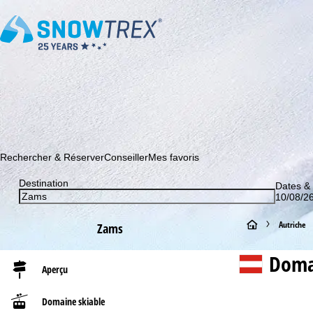
Abonnez-vous à notre newsletter et soyez le premier à dé
Rechercher & Réserver
Conseiller
Mes favoris
Destination
Dates &
10/08/26
P
Autriche
Zams
a
Doma
Aperçu
g
Domaine skiable
e