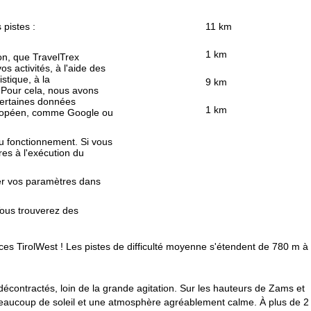
 pistes :
11 km
1 km
ion, que TravelTrex
s activités, à l'aide des
istique, à la
9 km
. Pour cela, nous avons
certaines données
1 km
européen, comme Google ou
au fonctionnement. Si vous
es à l'exécution du
fier vos paramètres dans
Vous trouverez des
nces TirolWest ! Les pistes de difficulté moyenne s'étendent de 780 m à
écontractés, loin de la grande agitation. Sur les hauteurs de Zams et
beaucoup de soleil et une atmosphère agréablement calme. À plus de 2