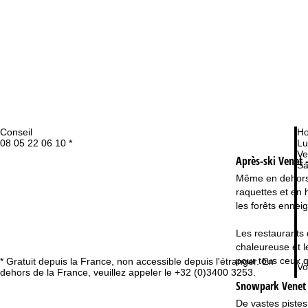
Conseil
Ho
08 05 22 06 10 *
Lu
Ve
Après-ski Venet 
Sa
Même en dehors 
raquettes et en 
les forêts ennei
Les restaurants 
chaleureuse et l
pour tous ceux q
* Gratuit depuis la France, non accessible depuis l'étranger. En
Vo
dehors de la France, veuillez appeler le +32 (0)3400 3253.
Snowpark Venet 
De vastes pistes 