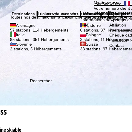
Veuil
My SnowTrex
My SnowTrex
Inscription
Votre numéro client 
informations concer
Les nouveaux sujets de notre magazine
Informations de voyage
À propos de
Destinations
Univers de vacances
Informations
Entreprise
Toutes nos destinations
France
Autriche
Italie
Suisse
Allemagne
And
réservation.
Informations de voyage
À propos de
FAQ
Affiliation
Allemagne
Andorre
Parrainage
57 stations, 114 Hébergements
6 stations, 37 Hébergement
Italie
Pologne
Chèque ca
85 stations, 351 Hébergements
3 stations, 11 Hébergement
Inscription 
Slovénie
Suisse
Contact
2 stations, 5 Hébergements
33 stations, 97 Hébergeme
Rechercher
ss
ine skiable