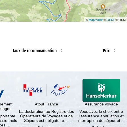
©
Maptoolkit
©
OSM
, © OSM
Taux de recommandation
Prix
ppement
Atout France
Assurance voyage
lemagne
La déclaration au Registre des
Vous avez le choix entre
mportante
Opérateurs de Voyages et de
l'assurance annulation et
essionnels
Séjours est obligatoire …
interruption de séjour et …
nces …