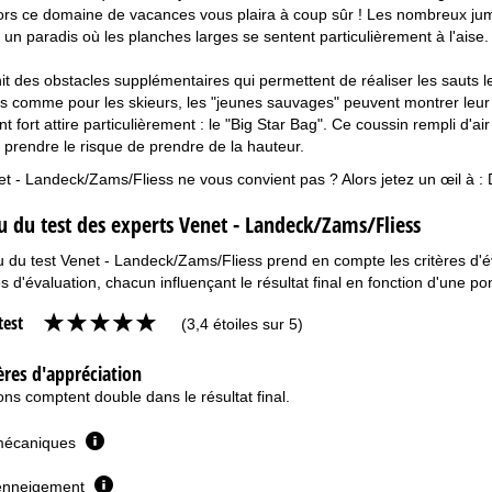
Alors ce domaine de vacances vous plaira à coup sûr ! Les nombreux jump
 un paradis où les planches larges se sentent particulièrement à l'aise.
it des obstacles supplémentaires qui permettent de réaliser les sauts
s comme pour les skieurs, les "jeunes sauvages" peuvent montrer leur 
int fort attire particulièrement : le "Big Star Bag". Ce coussin rempli 
 prendre le risque de prendre de la hauteur.
 - Landeck/Zams/Fliess ne vous convient pas ? Alors jetez un œil à :
 du test des experts Venet - Landeck/Zams/Fliess
du test Venet - Landeck/Zams/Fliess prend en compte les critères d'éval
es d'évaluation, chacun influençant le résultat final en fonction d'une p
test
(3,4 étoiles sur 5)
ères d'appréciation
ns comptent double dans le résultat final.
mécaniques
l'enneigement