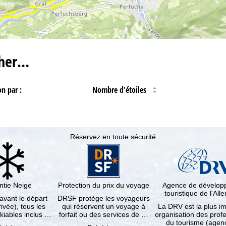
cher…
on par :
Nombre d'étoiles
Réservez en toute sécurité
ntie Neige
Protection du prix du voyage
Agence de dévelo
touristique de l'Al
 avant le départ
DRSF protège les voyageurs
rivée), tous les
qui réservent un voyage à
La DRV est la plus i
kiables inclus …
forfait ou des services de …
organisation des prof
du tourisme (age