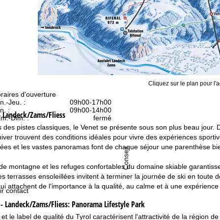
Cliquez sur le plan pour l'a
raires d'ouverture
n.-Jeu. :
09h00-17h00
n. :
09h00-14h00
- Landeck/Zams/Fliess
m.-Dim. :
fermé
des pistes classiques, le Venet se présente sous son plus beau jour.
hiver trouvent des conditions idéales pour vivre des expériences sporti
gées et les vastes panoramas font de chaque séjour une parenthèse bie
Conseil
de montagne et les refuges confortables du domaine skiable garantissent
es terrasses ensoleillées invitent à terminer la journée de ski en toute 
ui attachent de l'importance à la qualité, au calme et à une expérience
ir contact
- Landeck/Zams/Fliess:
Panorama Lifestyle Park
et le label de qualité du Tyrol caractérisent l'attractivité de la région 