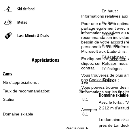
Ski de fond
d
En haut :
Informations relatives aux
Météo
'
En bas :
Pour une offre web optimal
partage également avec nos 
informations relatives au te
a
Station :
Last-Minute & Deals
recommandation individuell
besoin de votre accord (r
Remontées :
c
personnelles à des fourn
Microsoft aux États-Unis.
Télécabines :
c
Appréciations
En cliquant sur
Accepter
,
cliquez sur
Refuser
, nous
contrat.
Télésièges :
u
Zams
Vous trouverez de plus amp
nos
Cookie-Policy
.
Téléskis :
e
Nb d'appréciations :
195
Vous pouvez trouver des 
Taux de recommandation:
93 %
informations sur les finali
i
Domaine skiabl
Station
8,1
Avec le forfait 
l
2 212 m d'altitud
Accepter
Domaine skiable
8,1
Le domaine skiab
près de Landeck,
Précisions