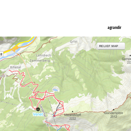
agrandir
RELIEF MAP