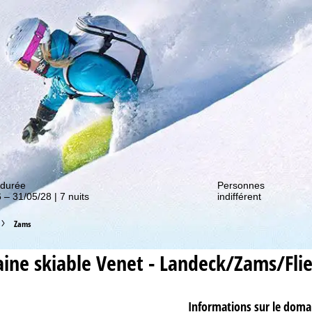
couvrir nos promos !
 durée
Personnes
 – 31/05/28 | 7 nuits
indifférent
Zams
ine skiable
Venet - Landeck/Zams/Flie
Informations sur le doma