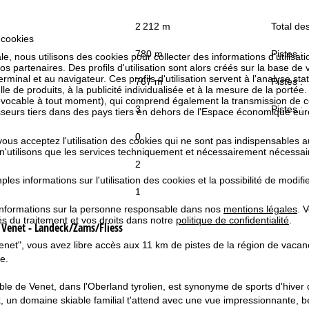
2 212 m
Total des
 cookies
780 m
Pistes :
e, nous utilisons des cookies pour collecter des informations d'utilisat
partenaires. Des profils d'utilisation sont alors créés sur la base de vo
rminal et au navigateur. Ces profils d'utilisation servent à l'analyse stat
767 m
Pistes :
e de produits, à la publicité individualisée et à la mesure de la portée
évocable à tout moment), qui comprend également la transmission de 
3
Pistes :
isseurs tiers dans des pays tiers en dehors de l'Espace économique 
0
 vous acceptez l'utilisation des cookies qui ne sont pas indispensables 
 n'utilisons que les services techniquement et nécessairement nécessair
2
les informations sur l'utilisation des cookies et la possibilité de modi
1
informations sur la personne responsable dans nos
mentions légales
. 
tés du traitement et vos droits dans notre
politique de confidentialité
.
e
Venet - Landeck/Zams/Fliess
"Venet", vous avez libre accès aux 11 km de pistes de la région de vaca
e.
le de Venet, dans l'Oberland tyrolien, est synonyme de sports d'hiver d
 un domaine skiable familial t'attend avec une vue impressionnante, 