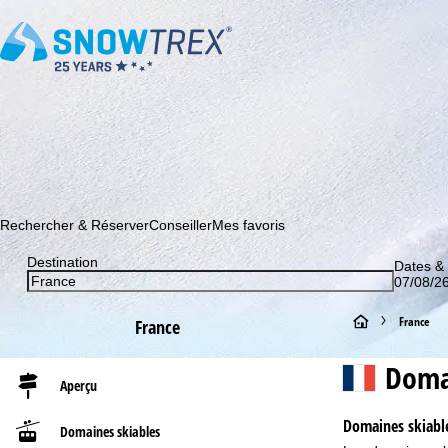
Abonnez-vous à notre newsletter et soyez le premier à dé
Rechercher & Réserver
Conseiller
Mes favoris
Destination
Dates &
07/08/26
P
France
France
a
Domai
Aperçu
g
Domaines skiabl
Domaines skiables
e