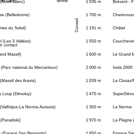
m.-Dim. :
fermé
(Mont-Blanc)
1 035 m
Brévent - 
e (Belledonne)
1 700 m
Chamrous
Conseil
rtes du Soleil)
1 191 m
Châtel
 (Les 3 Vallées)
1 550 m
Courcheve
ir contact
and Massif)
1 600 m
Le Grand M
 (Parc national du Mercantour)
2 000 m
Isola 2000
(Massif des Aravis)
1 039 m
La Clusaz
u Loup (Dévoluy)
1 470 m
SuperDévol
(Valfréjus-La Norma-Aussois)
1 350 m
La Norma
(Paradiski)
1 970 m
La Plagne (
e (Espace San Bernardo)
1 850 m
Espace San