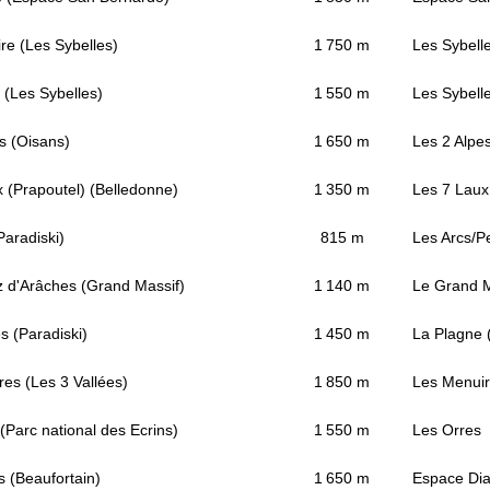
re (Les Sybelles)
1 750 m
Les Sybell
 (Les Sybelles)
1 550 m
Les Sybell
s (Oisans)
1 650 m
Les 2 Alpe
 (Prapoutel) (Belledonne)
1 350 m
Les 7 Laux
Paradiski)
815 m
Les Arcs/Pe
z d'Arâches (Grand Massif)
1 140 m
Le Grand M
 (Paradiski)
1 450 m
La Plagne (
es (Les 3 Vallées)
1 850 m
Les Menuire
(Parc national des Ecrins)
1 550 m
Les Orres
s (Beaufortain)
1 650 m
Espace Di