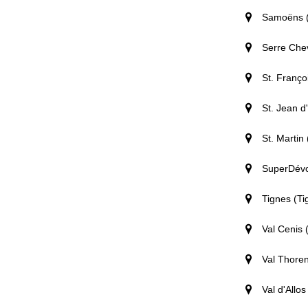
Samoëns (
Serre Chev
St. Franç
St. Jean d
St. Martin 
SuperDévo
Tignes (Ti
Val Cenis
Val Thoren
Val d'Allo