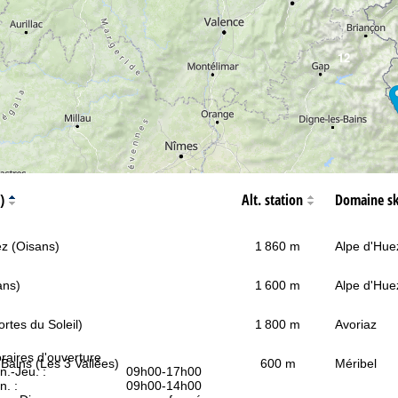
12
)
Alt. station
Domaine sk
z (Oisans)
1 860 m
Alpe d'Hue
ans)
1 600 m
Alpe d'Hue
ortes du Soleil)
1 800 m
Avoriaz
raires d'ouverture
-Bains (Les 3 Vallées)
600 m
Méribel
n.-Jeu. :
09h00-17h00
n. :
09h00-14h00