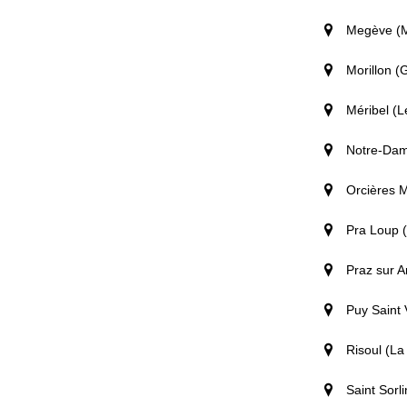
Megève (M
Morillon (
Méribel (L
Notre-Dam
Orcières M
Pra Loup 
Praz sur Ar
Puy Saint 
Risoul (La
Saint Sorl