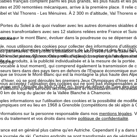
ables français comptent parmi les plus grands, les plus hauts et les p
tes et 200 remontées mécaniques, arrive à la première place. Il relie c
bel et Val Thorens - Les Ménuires. À 2 300 m d'altitude, Val Thorens es
ortes du Soleil à de quoi rivaliser avec les autres domaines skiables 
ines transfrontaliers avec ses 12 stations reliées entre France et Suis
man ou sur le mont Blanc, évoluer dans la poudreuse ou se dépenser d
 cookies
e, nous utilisons des cookies pour collecter des informations d'utilisat
immenses domaines relient les stations de La Plagne et des Arcs (420
partenaires. Des profils d'utilisation sont alors créés sur la base de vo
rminal et au navigateur. Ces profils d'utilisation servent à l'analyse stat
350 km de pistes, 97 remontées mécaniques). Les plus grands domaines 
e de produits, à la publicité individualisée et à la mesure de la portée
 560 m).
évocable à tout moment), qui comprend également la transmission de 
isseurs tiers dans des pays tiers en dehors de l'Espace économique 
que se trouve le Mont-Blanc qui est la montagne la plus haute des Alpe
s d'hiver, où se sont déroulés les premiers Jeux Olympiques d'hiver en 
 vous acceptez l'utilisation des cookies qui ne sont pas indispensables 
urope vers l'Aiguille du Midi (3 842 m), point de départ de l'une des p
 n'utilisons que les services techniquement et nécessairement nécessair
0 km de long du glacier de la Vallée Blanche à Chamonix.
les informations sur l'utilisation des cookies et la possibilité de modi
ympiques ont eu lieu en 1968 à Grenoble (compétitions de ski alpin à
informations sur la personne responsable dans nos
mentions légales
. 
tés du traitement et vos droits dans notre
politique de confidentialité
.
rance est en général plus calme qu'en Autriche. Cependant il y a dans to
a journée de ski. Certains endroits se sont transformés en de véritables