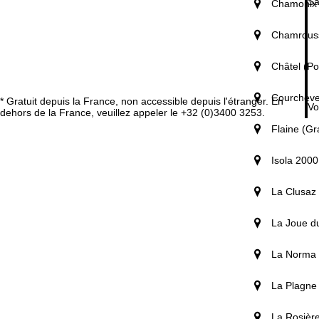
Sa
Chamonix 
Chamrouss
Châtel (Po
Courchevel
* Gratuit depuis la France, non accessible depuis l'étranger. En
Vo
dehors de la France, veuillez appeler le +32 (0)3400 3253.
Flaine (Gr
Isola 2000
La Clusaz 
La Joue d
La Norma 
La Plagne 
La Rosièr