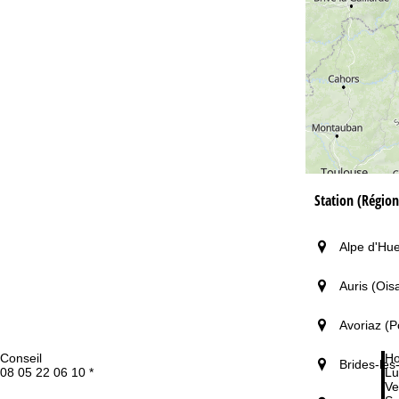
Station (Région
Alpe d'Hue
Auris (Ois
Avoriaz (P
Conseil
Ho
Brides-les
08 05 22 06 10 *
Lu
Ve