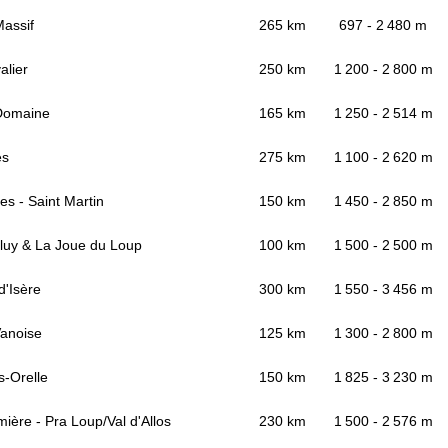
assif
265 km
697 - 2 480 m
alier
250 km
1 200 - 2 800 m
Domaine
165 km
1 250 - 2 514 m
es
275 km
1 100 - 2 620 m
s - Saint Martin
150 km
1 450 - 2 850 m
uy & La Joue du Loup
100 km
1 500 - 2 500 m
d'Isère
300 km
1 550 - 3 456 m
Vanoise
125 km
1 300 - 2 800 m
s-Orelle
150 km
1 825 - 3 230 m
ière - Pra Loup/Val d'Allos
230 km
1 500 - 2 576 m