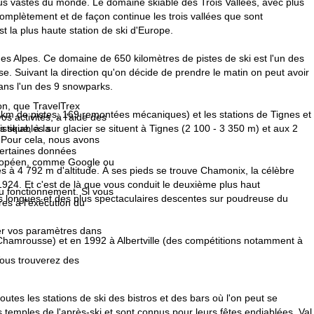
lus vastes du monde. Le domaine skiable des Trois Vallées, avec plus
omplètement et de façon continue les trois vallées que sont
t la plus haute station de ski d'Europe.
des Alpes. Ce domaine de 650 kilomètres de pistes de ski est l'un des
se. Suivant la direction qu'on décide de prendre le matin on peut avoir
ans l'un des 9 snowparks.
ion, que TravelTrex
 km de pistes, 169 remontées mécaniques) et les stations de Tignes et
s activités, à l'aide des
istique, à la
skiables sur glacier se situent à Tignes (2 100 - 3 350 m) et aux 2
. Pour cela, nous avons
certaines données
européen, comme Google ou
s à 4 792 m d'altitude. À ses pieds se trouve Chamonix, la célèbre
1924. Et c'est de là que vous conduit le deuxième plus haut
au fonctionnement. Si vous
lus longues et des plus spectaculaires descentes sur poudreuse du
es à l'exécution du
fier vos paramètres dans
 Chamrousse) et en 1992 à Albertville (des compétitions notamment à
Vous trouverez des
utes les stations de ski des bistros et des bars où l'on peut se
 temples de l'après-ski et sont connus pour leurs fêtes endiablées. Val