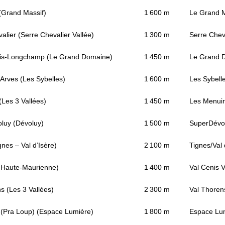
Grand Massif)
1 600 m
Le Grand M
alier (Serre Chevalier Vallée)
1 300 m
Serre Chev
ois-Longchamp (Le Grand Domaine)
1 450 m
Le Grand 
'Arves (Les Sybelles)
1 600 m
Les Sybell
(Les 3 Vallées)
1 450 m
Les Menuire
luy (Dévoluy)
1 500 m
SuperDévol
gnes – Val d’Isère)
2 100 m
Tignes/Val 
 (Haute-Maurienne)
1 400 m
Val Cenis 
s (Les 3 Vallées)
2 300 m
Val Thoren
s (Pra Loup) (Espace Lumière)
1 800 m
Espace Lum