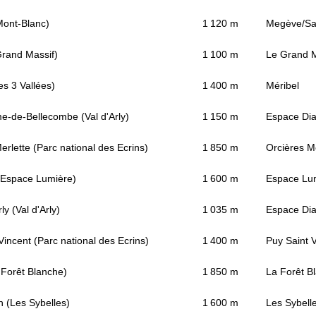
ont-Blanc)
1 120 m
Megève/Sai
Grand Massif)
1 100 m
Le Grand M
es 3 Vallées)
1 400 m
Méribel
e-de-Bellecombe (Val d'Arly)
1 150 m
Espace Di
erlette (Parc national des Ecrins)
1 850 m
Orcières M
(Espace Lumière)
1 600 m
Espace Lum
ly (Val d'Arly)
1 035 m
Espace Di
Vincent (Parc national des Ecrins)
1 400 m
Puy Saint 
 Forêt Blanche)
1 850 m
La Forêt B
in (Les Sybelles)
1 600 m
Les Sybell