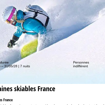
couvrir nos promos !
 durée
Personnes
 – 31/05/28 | 7 nuits
indifférent
nes skiables France
es France