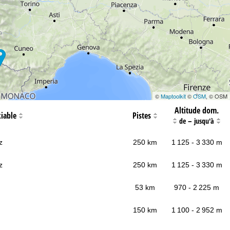
©
Maptoolkit
©
OSM
, © OSM
Altitude dom.
iable
Pistes
–
de
jusqu'à
z
250 km
1 125 - 3 330 m
z
250 km
1 125 - 3 330 m
53 km
970 - 2 225 m
150 km
1 100 - 2 952 m