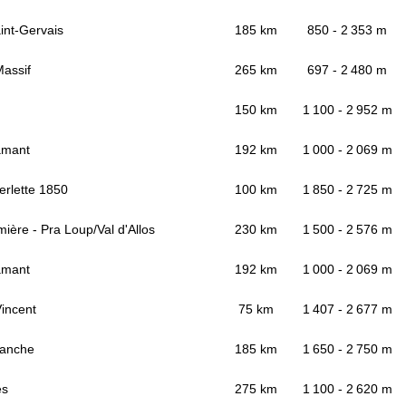
nt-Gervais
185 km
850 - 2 353 m
assif
265 km
697 - 2 480 m
150 km
1 100 - 2 952 m
amant
192 km
1 000 - 2 069 m
erlette 1850
100 km
1 850 - 2 725 m
ière - Pra Loup/Val d'Allos
230 km
1 500 - 2 576 m
amant
192 km
1 000 - 2 069 m
Vincent
75 km
1 407 - 2 677 m
lanche
185 km
1 650 - 2 750 m
es
275 km
1 100 - 2 620 m