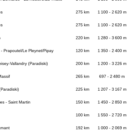
es
275 km
1 100 - 2 620 m
es
275 km
1 100 - 2 620 m
s
220 km
1 280 - 3 600 m
 - Prapoutel/Le Pleynet/Pipay
120 km
1 350 - 2 400 m
isey-Vallandry (Paradiski)
200 km
1 200 - 3 226 m
assif
265 km
697 - 2 480 m
Paradiski)
225 km
1 207 - 3 167 m
s - Saint Martin
150 km
1 450 - 2 850 m
100 km
1 550 - 2 720 m
amant
192 km
1 000 - 2 069 m