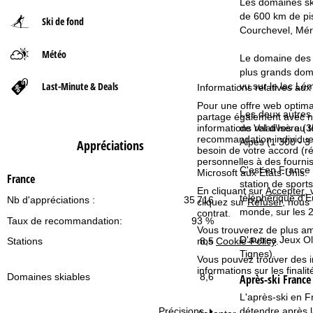
Les domaines ski
de 600 km de pis
Ski de fond
d
Courchevel, Méri
Météo
'
Le domaine des P
plus grands doma
a
Last-Minute & Deals
vu sur le lac Lé
Informations relatives aux
Pour une offre web optimal
c
Les deux autres 
partage également avec nos 
informations relatives au te
de Val d'Isère (
recommandation individuell
c
Alpes (1 300 - 3
Appréciations
besoin de votre accord (r
personnelles à des fourn
u
C'est en France 
Microsoft aux États-Unis.
France
station de sport
En cliquant sur
Accepter
,
e
téléphérique d'E
Nb d'appréciations :
35 716
cliquez sur
Refuser
, nous
monde, sur les 2
contrat.
Taux de recommandation:
93 %
i
Vous trouverez de plus amp
D'autres Jeux Ol
Stations
8,5
nos
Cookie-Policy
.
Tignes).
l
Vous pouvez trouver des 
informations sur les finali
Domaines skiables
8,6
Après-ski France
L'après-ski en F
détendre après l
Précisions