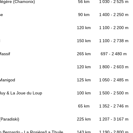
Flégère (Chamonix)
56 km
1 030 - 2 525 m
se
90 km
1 400 - 2 250 m
120 km
1 100 - 2 200 m
l
150 km
1 100 - 2 738 m
assif
265 km
697 - 2 480 m
120 km
1 800 - 2 603 m
/Manigod
125 km
1 050 - 2 485 m
uy & La Joue du Loup
100 km
1 500 - 2 500 m
65 km
1 352 - 2 746 m
Paradiski)
225 km
1 207 - 3 167 m
 Bernardo - La Rosière/La Thuile
143 km
1 190 - 2 800 m