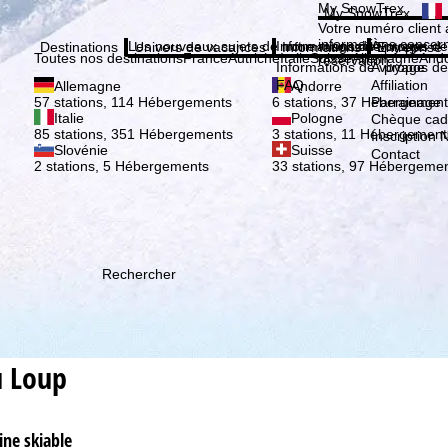
Veuil
My SnowTrex
My SnowTrex
Inscription
Votre numéro client 
informations concer
Les nouveaux sujets de notre magazine
Informations de voyage
À propos de
Destinations
Univers de vacances
Informations
Entreprise
Toutes nos destinations
France
Autriche
Italie
Suisse
Allemagne
And
réservation.
Informations de voyage
À propos de
FAQ
Affiliation
Allemagne
Andorre
Parrainage
57 stations, 114 Hébergements
6 stations, 37 Hébergement
Italie
Pologne
Chèque ca
85 stations, 351 Hébergements
3 stations, 11 Hébergement
Inscription 
Slovénie
Suisse
Contact
2 stations, 5 Hébergements
33 stations, 97 Hébergeme
Rechercher
u Loup
ine skiable