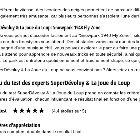
éfèrent la vitesse, des scooters des neiges permettent de parcourir dif
galement très amusante, car plusieurs personnes s'assoient l'une derri
évoluy & La Joue du Loup:
Snowpark 1948 Fly Zone
 ski vous permet d'accéder facilement au "Snowpark 1948 Fly Zone", sit
e cœur des freestylers vous attend. Des obstacles variés ainsi que des li
agné d'une musique chill, vous pouvez explorer le parc ou faire une pau
us attend pour apprendre de nouveaux tricks en toute sécurité, ainsi q
 Le park est entretenu quotidiennement et fraîchement shapé, ce qui g
rDévoluy & La Joue du Loup ne vous convient pas ? Alors jetez un œil
 du test des experts SuperDévoluy & La Joue du Loup
du test SuperDévoluy & La Joue du Loup prend en compte les critères d'
tères d'évaluation, chacun influençant le résultat final en fonction d'une
test
(4,4 étoiles sur 5)
ères d'appréciation
ns comptent double dans le résultat final.