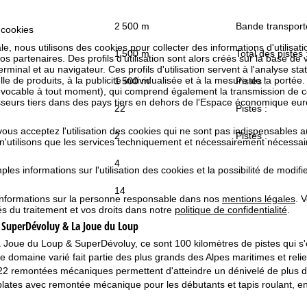
2 500 m
Bande transport
 cookies
e, nous utilisons des cookies pour collecter des informations d'utilisat
1 500 m
Total des pistes 
partenaires. Des profils d'utilisation sont alors créés sur la base de vo
rminal et au navigateur. Ces profils d'utilisation servent à l'analyse stat
e de produits, à la publicité individualisée et à la mesure de la portée
1 500 m
Pistes :
évocable à tout moment), qui comprend également la transmission de 
isseurs tiers dans des pays tiers en dehors de l'Espace économique 
22
Pistes :
 vous acceptez l'utilisation des cookies qui ne sont pas indispensables 
2
Pistes :
 n'utilisons que les services techniquement et nécessairement nécessair
4
les informations sur l'utilisation des cookies et la possibilité de modi
14
informations sur la personne responsable dans nos
mentions légales
. 
tés du traitement et vos droits dans notre
politique de confidentialité
.
e
SuperDévoluy & La Joue du Loup
La Joue du Loup & SuperDévoluy, ce sont 100 kilomètres de pistes qui s
 domaine varié fait partie des plus grands des Alpes maritimes et relie
22 remontées mécaniques permettent d'atteindre un dénivelé de plus de
lates avec remontée mécanique pour les débutants et tapis roulant, enca