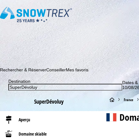
Abonnez-vous à notre newsletter et soyez le premier à dé
Rechercher & Réserver
Conseiller
Mes favoris
Destination
Dates &
10/08/26
P
France
SuperDévoluy
a
Doma
Aperçu
g
Domaine skiable
e