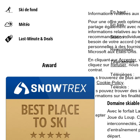
Ski de fond
d
En haut :
Informations relatives aux
Pour une offre web optimal
Météo
'
En bas :
partage également avec nos 
informations relatives au te
recommandation individuell
a
Station :
Last-Minute & Deals
besoin de votre accord (r
personnelles à des fourn
Remontées :
c
Microsoft aux États-Unis.
En cliquant sur
Accepter
,
Télécabines :
c
Award
cliquez sur
Refuser
, nous
contrat.
Télésièges :
u
Vous trouverez de plus amp
nos
Cookie-Policy
.
Téléskis :
e
Vous pouvez trouver des 
informations sur les finali
i
Domaine skiabl
Avec le forfait 
l
Accepter
Joue du Loup. Ce
interconnectés, 
d'entraînement p
départ.