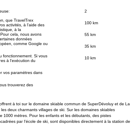
euse:
2
ion, que TravelTrex
:
100 km
s activités, à l'aide des
istique, à la
. Pour cela, nous avons
55 km
certaines données
européen, comme Google ou
35 km
au fonctionnement. Si vous
10 km
es à l'exécution du
fier vos paramètres dans
Vous trouverez des
'offrent à toi sur le domaine skiable commun de SuperDévoluy et de La
 les deux charmants villages de ski. Sur les domaines skiables
 1000 mètres. Pour les enfants et les débutants, des pistes
drées par l'école de ski, sont disponibles directement à la station de