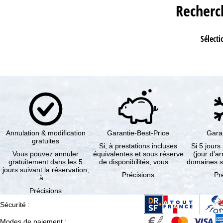
Recher
Sélecti
Annulation & modification
Garantie-Best-Price
Gara
gratuites
Si, à prestations incluses
Si 5 jours
Vous pouvez annuler
équivalentes et sous réserve
(jour d'ar
gratuitement dans les 5
de disponibilités, vous …
domaines s
jours suivant la réservation,
Précisions
Pr
à …
Précisions
Sécurité
:
Modes de paiement
: