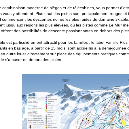
e combinaison moderne de sièges et de télécabines, vous permet d'attei
 vous y attendent. Plus haut, les pistes sont principalement rouges 
l commencent les descentes noires les plus raides du domaine skiable
t jusqu'aux régions les plus élevées, où les pistes comme Le Mur mette
 offrent des possibilités de descente passionnantes en dehors des pist
le est particulièrement attractif pour les familles : le label Famille Pl
fants en bas âge, à partir de 15 mois, sont accueillis à la demi-journée 
en outre louer directement sur place des équipements pratiques comme 
de s'amuser en dehors des pistes.