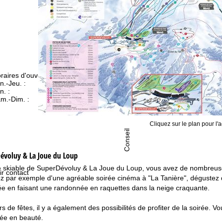
raires d'ouverture
n.-Jeu. :
09h00-17h00
n. :
09h00-14h00
m.-Dim. :
fermé
Cliquez sur le plan pour l'a
Conseil
évoluy & La Joue du Loup
 skiable de SuperDévoluy & La Joue du Loup, vous avez de nombreuses 
ir contact
tez par exemple d'une agréable soirée cinéma à "La Tanière", dégustez de
ée en faisant une randonnée en raquettes dans la neige craquante.
 de fêtes, il y a également des possibilités de profiter de la soirée. V
née en beauté.