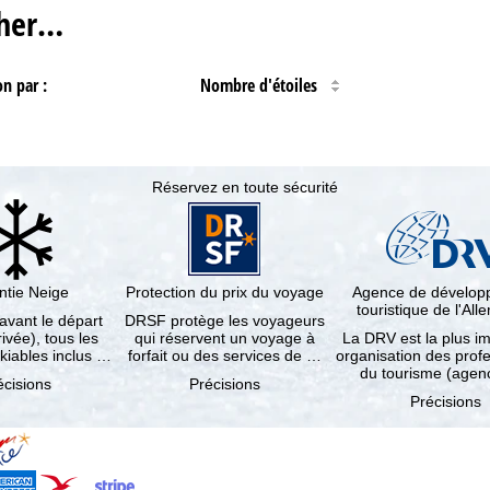
cher…
on par :
Nombre d'étoiles
Réservez en toute sécurité
ntie Neige
Protection du prix du voyage
Agence de dévelo
touristique de l'Al
 avant le départ
DRSF protège les voyageurs
rivée), tous les
qui réservent un voyage à
La DRV est la plus i
kiables inclus …
forfait ou des services de …
organisation des prof
du tourisme (age
écisions
Précisions
Précisions