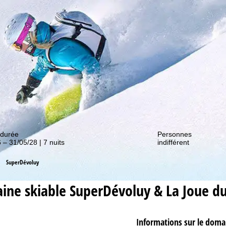
couvrir nos promos !
 durée
Personnes
 – 31/05/28 | 7 nuits
indifférent
SuperDévoluy
ine skiable
SuperDévoluy & La Joue d
Informations sur le doma