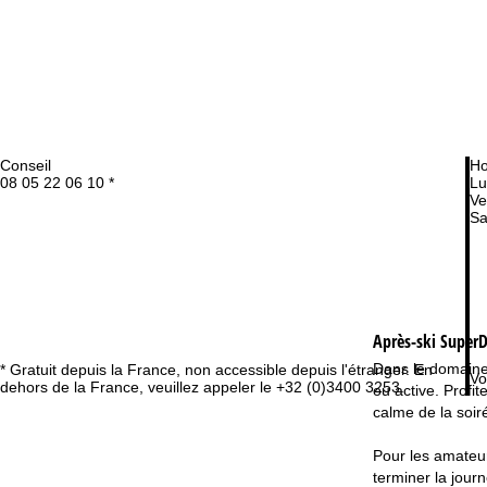
Conseil
Ho
08 05 22 06 10 *
Lu
Ve
Sa
Après-ski SuperD
Dans le domaine
* Gratuit depuis la France, non accessible depuis l'étranger. En
Vo
dehors de la France, veuillez appeler le +32 (0)3400 3253.
ou active. Profi
calme de la soir
Pour les amateurs
terminer la jour