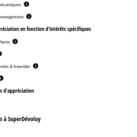
mécaniques
l'enneigement
réciation en fonction d'intérêts spécifiques
nfants
rmés & freerider
es d'appréciation
s à SuperDévoluy