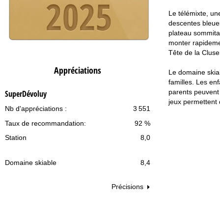
Le télémixte, un
descentes bleues
plateau sommita
monter rapidemen
Tête de la Cluse
Appréciations
Le domaine skiab
familles. Les en
parents peuvent 
SuperDévoluy
jeux permettent 
Nb d'appréciations :
3 551
Taux de recommandation:
92 %
Station
8,0
Domaine skiable
8,4
Précisions