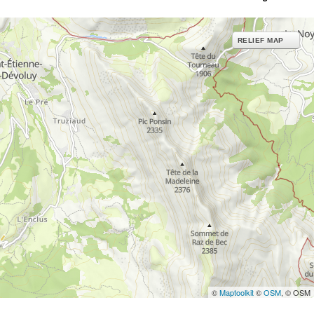
RELIEF MAP
©
Maptoolkit
©
OSM
, © OSM