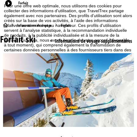
Forfait
Pour une offre web optimale, nous utilisons des cookies pour
collecter des informations d'utilisation, que TravelTrex partage
également avec nos partenaires. Des profils d'utilisation sont alors
créés sur la base de vos activités, à l'aide des informations
P
Informations de voyage
Forfait
relatives au terminal et au navigateur. Ces profils d'utilisation
servent à l'analyse statistique, à la recommandation individuelle
Forfait ski
de produits, à la publicité individualisée et à la mesure de la
a
Informations de voyage supplémentaires
portée. Pour cela, nous avons besoin de votre accord (révocable
à tout moment), qui comprend également la transmission de
g
certaines données personnelles à des fournisseurs tiers dans des
pays tiers en dehors de l'Espace économique européen, comme
Google ou Microsoft aux États-Unis.
e
En cliquant sur
Accepter
, vous acceptez l'utilisation des cookies
qui ne sont pas indispensables au fonctionnement. Si vous cliquez
d
sur
Refuser
, nous n'utilisons que les services techniquement et
nécessairement nécessaires à l'exécution du contrat.
'
Vous trouverez de plus amples informations sur l'utilisation des
cookies et la possibilité de modifier vos paramètres dans nos
Cookie-Policy
.
a
Vous pouvez trouver des informations sur la personne
responsable dans nos
mentions légales
. Vous trouverez des
c
informations sur les finalités du traitement et vos droits dans notre
politique de confidentialité
.
c