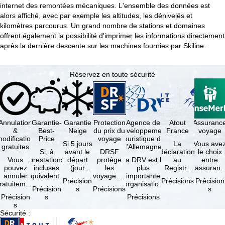
internet des remontées mécaniques. L'ensemble des données est
alors affiché, avec par exemple les altitudes, les dénivelés et
kilomètres parcourus. Un grand nombre de stations et domaines
offrent également la possibilité d'imprimer les informations directement
après la dernière descente sur les machines fournies par Skiline.
Réservez en toute sécurité
Annulation
Garantie-
Garantie
Protection
Agence de
Atout
Assuranc
&
Best-
Neige
du prix du
développement
France
voyage
odification
Price
voyage
touristique de
Si 5 jours
La
Vous ave
gratuites
l'Allemagne
Si, à
avant le
DRSF
déclaration
le choix
Vous
prestations
départ
protège
La DRV est la
au
entre
pouvez
incluses
(jour
les
plus
Registre
l'assuranc
annuler
équivalentes
d'arrivée),
voyageurs
importante
des
annulatio
Précision
Précisions
Précision
ratuitement
et sous
tous les
qui
organisation
Opérateurs
et
Précision
s
Précisions
s
dans les 5
réserve de
domaines
réservent
des
de
interruptio
Précision
s
Précisions
ours suivant
disponibilités,
skiables
un voyage
professionnels
Voyages et
de séjour
s
la
vous …
inclus …
à forfait
du tourisme
de Séjours
et …
Sécurité
:
éservation,
ou des
(agences …
est
à …
services
obligatoire