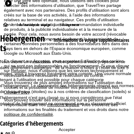
Pour une offre web optimale, nous utilisons des cookies pour
Forfait
collecter des informations d'utilisation, que TravelTrex partage
également avec nos partenaires. Des profils d'utilisation sont alors
créés sur la base de vos activités, à l'aide des informations
relatives au terminal et au navigateur. Ces profils d'utilisation
P
servent à l'analyse statistique, à la recommandation individuelle
Informations de voyage
Hébergement
de produits, à la publicité individualisée et à la mesure de la
portée. Pour cela, nous avons besoin de votre accord (révocable
Hébergemen
a
à tout moment), qui comprend également la transmission de
Informations de voyage supplémentaires
certaines données personnelles à des fournisseurs tiers dans des
ts
pays tiers en dehors de l'Espace économique européen, comme
g
Google ou Microsoft aux États-Unis.
En cliquant sur
Accepter
, vous acceptez l'utilisation des cookies
e
Nous avons un vaste choix d'hébergements à vous proposer et ce
qui ne sont pas indispensables au fonctionnement. Si vous cliquez
dans différentes catégories : de la maison d'hôtes à l'hôtel de luxe 5
sur
Refuser
, nous n'utilisons que les services techniquement et
d
étoiles, vous y trouverez forcément votre compte. Une usure normale
nécessairement nécessaires à l'exécution du contrat.
tenant à l'utilisation est possible pour chaque catégorie
Vous trouverez de plus amples informations sur l'utilisation des
d'hébergement. Le classement des hébergements répond aux normes
'
cookies et la possibilité de modifier vos paramètres dans nos
de chaque pays (étoiles) ou à nos critères de classification (soleils) si
Cookie-Policy
.
l'hébergement n'est pas classé ou si nous considérons que l'état
a
Vous pouvez trouver des informations sur la personne
général de hébergement ne correspond pas au classement officiel.
responsable dans nos
mentions légales
. Vous trouverez des
informations sur les finalités du traitement et vos droits dans notre
c
politique de confidentialité
.
Catégories d'hébergements
c
Accepter
ou
*
°