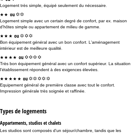
u
Logement très simple, équipé seulement du nécessaire.
e
ou
*
*
°
°
Logement simple avec un certain degré de confort, par ex. maison
i
d'hôtes simple ou appartement de milieu de gamme.
ou
*
*
*
°
°
°
l
Bon équipement général avec un bon confort. L'aménagement
intérieur est de meilleure qualité.
ou
*
*
*
*
°
°
°
°
Très bon équipement général avec un confort supérieur. La situation
l'établissement répondent à des exigences élevées.
ou
*
*
*
*
*
°
°
°
°
°
Equipement général de première classe avec tout le confort.
Impression générale très soignée et raffinée.
Types de logements
Appartements, studios et chalets
Les studios sont composés d'un séjour/chambre, tandis que les