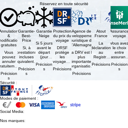
Réservez en toute sécurité
Annulation
Garantie-
Garantie
Protection
Agence de
Atout
Assuranc
&
Best-
Neige
du prix du
développement
France
voyage
odification
Price
voyage
touristique de
Si 5 jours
La
Vous ave
gratuites
l'Allemagne
Si, à
avant le
DRSF
déclaration
le choix
Vous
prestations
départ
protège
La DRV est la
au
entre
pouvez
incluses
(jour
les
plus
Registre
l'assuranc
annuler
équivalentes
d'arrivée),
voyageurs
importante
des
annulatio
Précision
Précisions
Précision
ratuitement
et sous
tous les
qui
organisation
Opérateurs
et
Précision
s
Précisions
s
dans les 5
réserve de
domaines
réservent
des
de
interruptio
Précision
s
Précisions
ours suivant
disponibilités,
skiables
un voyage
professionnels
Voyages et
de séjour
s
la
vous …
inclus …
à forfait
du tourisme
de Séjours
et …
Sécurité
:
éservation,
ou des
(agences …
est
à …
services
obligatoire
de …
…
Modes de paiement
:
Social Media
:
Nos marques
: