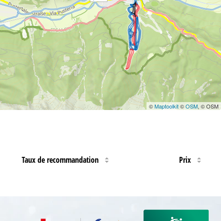
©
Maptoolkit
©
OSM
, © OSM
Taux de recommandation
Prix