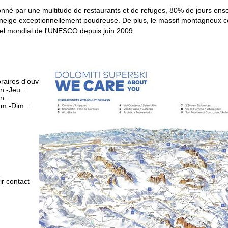
nné par une multitude de restaurants et de refuges, 80% de jours ensolei
 neige exceptionnellement poudreuse. De plus, le massif montagneux con
rel mondial de l'UNESCO depuis juin 2009.
raires d'ouverture
n.-Jeu. :
09h00-17h00
n. :
09h00-14h00
m.-Dim. :
fermé
Conseil
ir contact