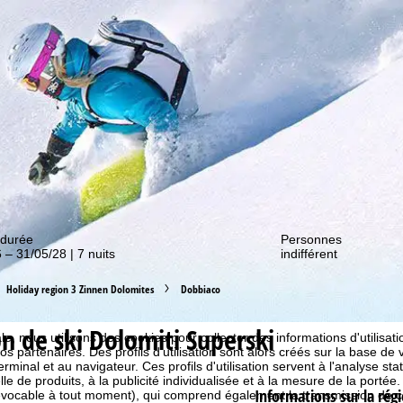
couvrir nos promos !
 durée
Personnes
 – 31/05/28 | 7 nuits
indifférent
Holiday region 3 Zinnen Dolomites
Dobbiaco
 cookies
n de ski Dolomiti Superski
e, nous utilisons des cookies pour collecter des informations d'utilisat
partenaires. Des profils d'utilisation sont alors créés sur la base de vo
rminal et au navigateur. Ces profils d'utilisation servent à l'analyse stat
e de produits, à la publicité individualisée et à la mesure de la portée
Informations sur la régi
évocable à tout moment), qui comprend également la transmission de 