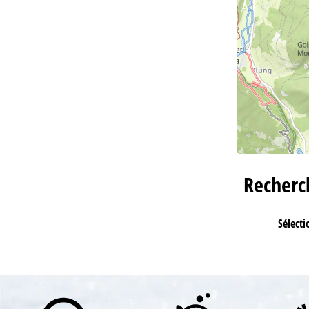
Recher
Sélecti