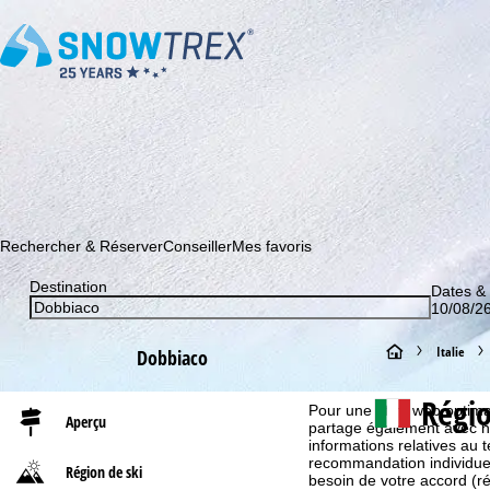
Abonnez-vous à notre newsletter et soyez le premier à dé
Rechercher & Réserver
Conseiller
Mes favoris
Destination
Dates &
10/08/26
P
Italie
Dobbiaco
Informations relatives aux
a
Régio
Pour une offre web optimal
Aperçu
partage également avec nos 
g
informations relatives au te
recommandation individuell
Région de ski
besoin de votre accord (r
e