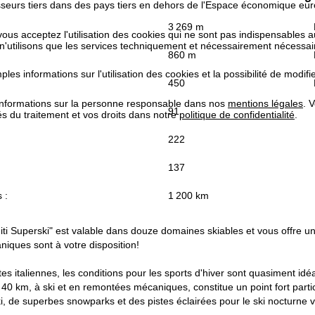
isseurs tiers dans des pays tiers en dehors de l'Espace économique 
3 269 m
 vous acceptez l'utilisation des cookies qui ne sont pas indispensables 
 n'utilisons que les services techniquement et nécessairement nécessair
860 m
les informations sur l'utilisation des cookies et la possibilité de modi
450
informations sur la personne responsable dans nos
mentions légales
. 
91
tés du traitement et vos droits dans notre
politique de confidentialité
.
222
137
 :
1 200 km
miti Superski" est valable dans douze domaines skiables et vous offre un
iques sont à votre disposition!
es italiennes, les conditions pour les sports d'hiver sont quasiment id
 40 km, à ski et en remontées mécaniques, constitue un point fort parti
, de superbes snowparks et des pistes éclairées pour le ski nocturne v