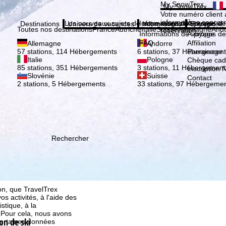
Veuil
My SnowTrex
My SnowTrex
Inscription
Votre numéro client 
informations concer
Les nouveaux sujets de notre magazine
Informations de voyage
À propos de
Destinations
Univers de vacances
Informations
Entreprise
Toutes nos destinations
France
Autriche
Italie
Suisse
Allemagne
And
réservation.
Informations de voyage
À propos de
FAQ
Affiliation
Allemagne
Andorre
Parrainage
57 stations, 114 Hébergements
6 stations, 37 Hébergement
Italie
Pologne
Chèque ca
85 stations, 351 Hébergements
3 stations, 11 Hébergement
Inscription 
Slovénie
Suisse
Contact
2 stations, 5 Hébergements
33 stations, 97 Hébergeme
Rechercher
ion, que TravelTrex
s activités, à l'aide des
istique, à la
. Pour cela, nous avons
on de ski
certaines données