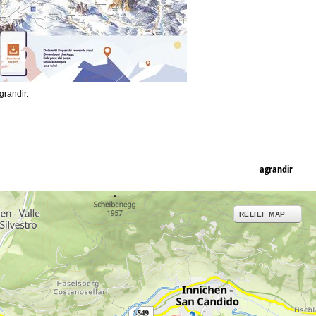
grandir.
agrandir
RELIEF MAP