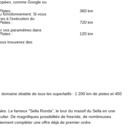
européen, comme Google ou
Pistes :
360 km
au fonctionnement. Si vous
es à l'exécution du
Pistes :
720 km
fier vos paramètres dans
Pistes :
120 km
Vous trouverez des
 domaine skiable de tous les superlatifs : 1 200 km de pistes et 450
éales. Le fameux "Sella Ronda", le tour du massif du Sella en une
culier. De magnifiques possibilités de freeride, de nombreuses
iennent compléter une offre déjà de premier ordre.