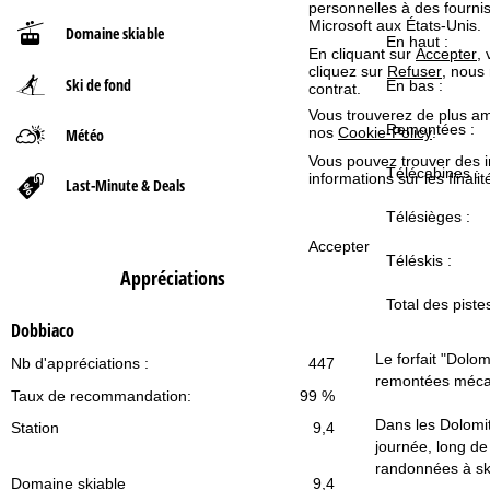
personnelles à des fourn
Microsoft aux États-Unis.
Domaine skiable
d
En haut :
En cliquant sur
Accepter
,
cliquez sur
Refuser
, nous
Ski de fond
'
En bas :
contrat.
Vous trouverez de plus amp
a
Remontées :
nos
Cookie-Policy
.
Météo
Vous pouvez trouver des 
Télécabines :
c
informations sur les finali
Last-Minute & Deals
Télésièges :
c
Accepter
Téléskis :
u
Appréciations
Total des pistes
e
Dobbiaco
i
Le forfait "Dolo
Nb d'appréciations :
447
remontées mécan
Taux de recommandation:
99 %
l
Dans les Dolomit
Station
9,4
journée, long de
randonnées à ski
Domaine skiable
9,4