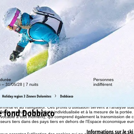
couvrir nos promos !
 durée
Personnes
 – 31/05/28 | 7 nuits
indifférent
 cookies
Holiday region 3 Zinnen Dolomites
Dobbiaco
e, nous utilisons des cookies pour collecter des informations d'utilisat
partenaires. Des profils d'utilisation sont alors créés sur la base de vo
rminal et au navigateur. Ces profils d'utilisation servent à l'analyse stat
e fond Dobbiaco
e de produits, à la publicité individualisée et à la mesure de la portée
évocable à tout moment), qui comprend également la transmission de 
isseurs tiers dans des pays tiers en dehors de l'Espace économique 
Informations sur le ski
 vous acceptez l'utilisation des cookies qui ne sont pas indispensables 