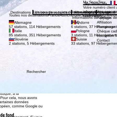
Veuil
My SnowTrex
My SnowTrex
Inscription
Votre numéro client 
informations concer
Les nouveaux sujets de notre magazine
Informations de voyage
À propos de
Destinations
Univers de vacances
Informations
Entreprise
Toutes nos destinations
France
Autriche
Italie
Suisse
Allemagne
And
réservation.
Informations de voyage
À propos de
FAQ
Affiliation
Allemagne
Andorre
Parrainage
57 stations, 114 Hébergements
6 stations, 37 Hébergement
Italie
Pologne
Chèque ca
85 stations, 351 Hébergements
3 stations, 11 Hébergement
Inscription 
Slovénie
Suisse
Contact
2 stations, 5 Hébergements
33 stations, 97 Hébergeme
Rechercher
ion, que TravelTrex
s activités, à l'aide des
istique, à la
. Pour cela, nous avons
certaines données
européen, comme Google ou
 de fond
au fonctionnement. Si vous