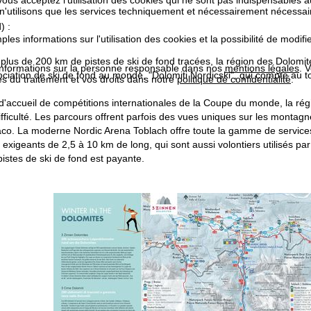
 n'utilisons que les services techniquement et nécessairement nécessair
) :
les informations sur l'utilisation des cookies et la possibilité de modi
 plus de 200 km de pistes de ski de fond tracées, la région des Dolomites
informations sur la personne responsable dans nos
mentions légales
. 
ciation de ski de fond au monde, "Dolomiti Nordicski", qui compte au to
tés du traitement et vos droits dans notre
politique de confidentialité
.
 d'accueil de compétitions internationales de la Coupe du monde, la ré
ifficulté. Les parcours offrent parfois des vues uniques sur les mont
co. La moderne Nordic Arena Toblach offre toute la gamme de services
ts exigeants de 2,5 à 10 km de long, qui sont aussi volontiers utilisés 
 pistes de ski de fond est payante.