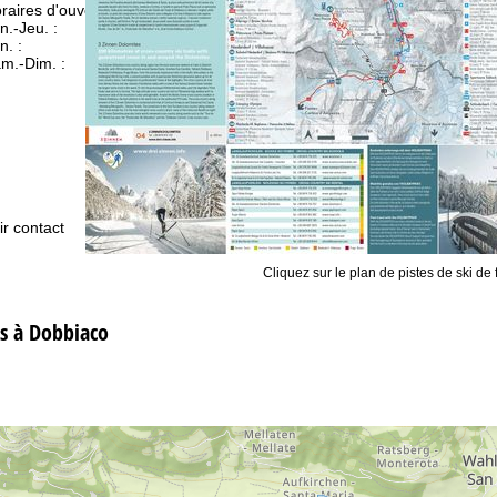
raires d'ouverture
n.-Jeu. :
09h00-17h00
n. :
09h00-14h00
m.-Dim. :
fermé
Conseil
ir contact
Cliquez sur le plan de pistes de ski de 
s à Dobbiaco