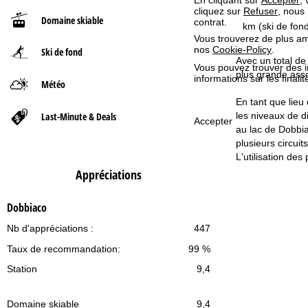
cliquez sur
Refuser
, nous
Domaine skiable
contrat.
d
km (ski de fond
Vous trouverez de plus amp
nos
Cookie-Policy
.
Ski de fond
'
Avec un total de
Vous pouvez trouver des 
plus grande asso
informations sur les finali
a
Météo
En tant que lieu
c
Last-Minute & Deals
les niveaux de d
Accepter
au lac de Dobbia
c
plusieurs circui
L'utilisation des
u
Appréciations
e
Dobbiaco
i
Nb d'appréciations :
447
Taux de recommandation:
99 %
l
Station
9,4
Domaine skiable
9,4