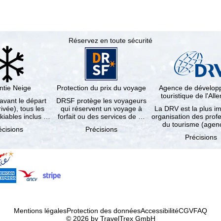
Réservez en toute sécurité
ntie Neige
Protection du prix du voyage
Agence de dévelo
touristique de l'Al
 avant le départ
DRSF protège les voyageurs
rivée), tous les
qui réservent un voyage à
La DRV est la plus i
kiables inclus …
forfait ou des services de …
organisation des prof
du tourisme (age
écisions
Précisions
Précisions
Mentions légales
Protection des données
Accessibilité
CGV
FAQ
© 2026 by TravelTrex GmbH