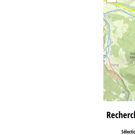
Recher
Sélecti