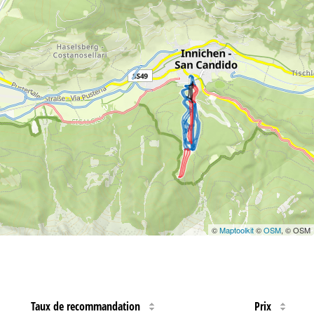
©
Maptoolkit
©
OSM
, © OSM
Taux de recommandation
Prix