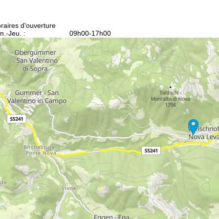
raires d'ouverture
n.-Jeu. :
09h00-17h00
n. :
09h00-14h00
m.-Dim. :
fermé
Conseil
ir contact