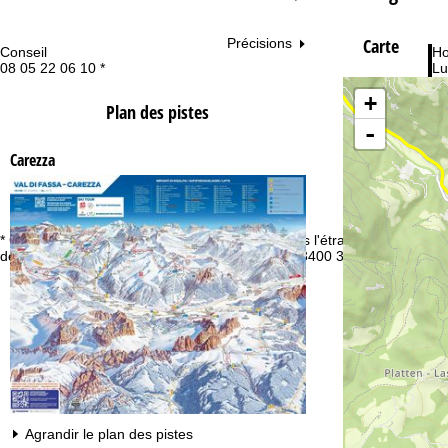
Carte
Précisions
Conseil
Ho
08 05 22 06 10 *
Lu
Ve
+
Sa
Plan des pistes
-
Carezza
* Gratuit depuis la France, non accessible depuis l'étranger. En
Vo
dehors de la France, veuillez appeler le +32 (0)3400 3253.
Agrandir le plan des pistes