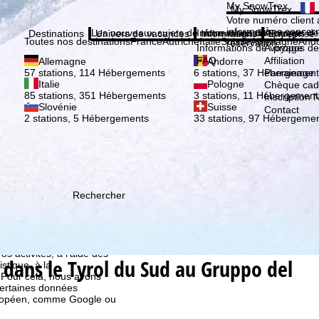
Veuil
My SnowTrex
My SnowTrex
Inscription
Votre numéro client 
informations concer
Les nouveaux sujets de notre magazine
Informations de voyage
À propos de
Destinations
Univers de vacances
Informations
Entreprise
Toutes nos destinations
France
Autriche
Italie
Suisse
Allemagne
And
réservation.
Informations de voyage
À propos de
FAQ
Affiliation
Allemagne
Andorre
Parrainage
57 stations, 114 Hébergements
6 stations, 37 Hébergement
Italie
Pologne
Chèque ca
85 stations, 351 Hébergements
3 stations, 11 Hébergement
Inscription 
Slovénie
Suisse
Contact
2 stations, 5 Hébergements
33 stations, 97 Hébergeme
Rechercher
ion, que TravelTrex
s activités, à l'aide des
 dans le Tyrol du Sud au Gruppo del
istique, à la
. Pour cela, nous avons
certaines données
européen, comme Google ou