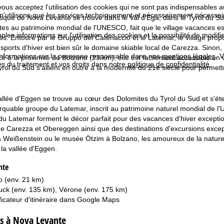
 vous acceptez l'utilisation des cookies qui ne sont pas indispensables 
 n'utilisons que les services techniquement et nécessairement nécessair
esque de Nova Levante se trouve dans le Val d'Ega, dans le Tyrol du Sud
ites au patrimoine mondial de l'UNESCO, fait que le village vacances e
les informations sur l'utilisation des cookies et la possibilité de modi
s. Entouré par le Gruppo del Catenaccio et le Latemar, le village propose
sports d'hiver est bien sûr le domaine skiable local de Carezza. Sinon
informations sur la personne responsable dans nos
mentions légales
. 
ce à la proximité de Bolzano (23 km), elle est facilement accessible en v
tés du traitement et vos droits dans notre
politique de confidentialité
.
 Tyrol du Sud s'allient en outre à la modernité du 21e siècle pour perme
llée d'Eggen se trouve au cœur des Dolomites du Tyrol du Sud et s'éten
quable groupe du Latemar, inscrit au patrimoine naturel mondial de l
u Latemar forment le décor parfait pour des vacances d'hiver excepti
 Carezza et Obereggen ainsi que des destinations d'excursions except
 Weißenstein ou le musée Ötzim à Bolzano, les amoureux de la nature, 
 la vallée d'Eggen.
nte
o (env. 21 km)
ruck (env. 135 km), Vérone (env. 175 km)
ficateur d'itinéraire dans
Google Maps
s à Nova Levante