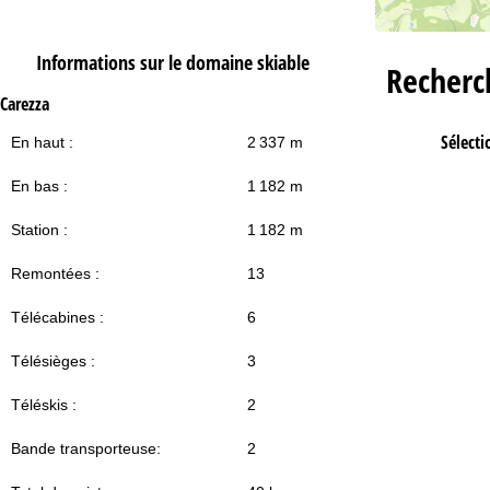
Informations sur le domaine skiable
Recher
Carezza
Sélecti
En haut :
2 337 m
En bas :
1 182 m
Station :
1 182 m
Remontées :
13
Télécabines :
6
Télésièges :
3
Téléskis :
2
Bande transporteuse:
2