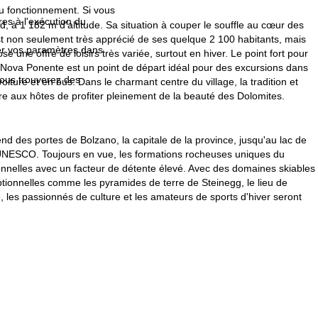
au fonctionnement. Si vous
es à l'exécution du
, à 1 182 m d'altitude. Sa situation à couper le souffle au cœur des
st non seulement très apprécié de ses quelque 2 100 habitants, mais
fier vos paramètres dans
 une offre de loisirs très variée, surtout en hiver. Le point fort pour
, Nova Ponente est un point de départ idéal pour des excursions dans
Vous trouverez des
oiture et en bus. Dans le charmant centre du village, la tradition et
ttre aux hôtes de profiter pleinement de la beauté des Dolomites.
d des portes de Bolzano, la capitale de la province, jusqu'au lac de
'UNESCO. Toujours en vue, les formations rocheuses uniques du
onnelles avec un facteur de détente élevé. Avec des domaines skiables
ionnelles comme les pyramides de terre de Steinegg, le lieu de
les passionnés de culture et les amateurs de sports d'hiver seront