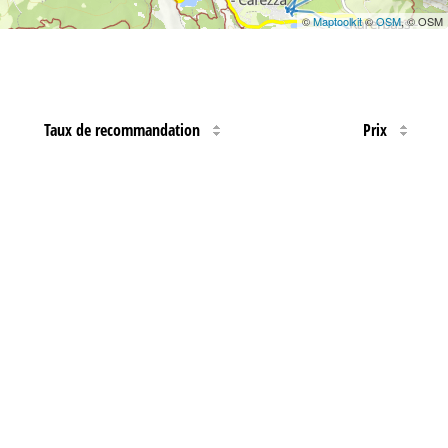
©
Maptoolkit
©
OSM
, © OSM
Taux de recommandation
Prix