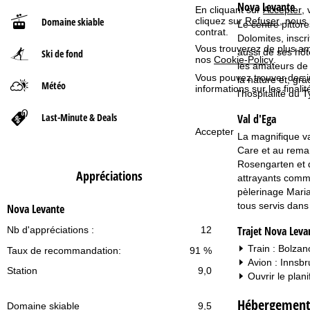
Nova Levante
En cliquant sur
Accepter
,
cliquez sur
Refuser
, nous
Domaine skiable
Le centre pittor
d
contrat.
Dolomites, inscr
Vous trouverez de plus amp
aussi de ses hôte
Ski de fond
'
nos
Cookie-Policy
.
les amateurs de 
Vous pouvez trouver des 
la nature et, grâ
a
Météo
informations sur les finali
l'hospitalité du
c
Last-Minute & Deals
Val d'Ega
Accepter
La magnifique va
c
Care et au remar
Rosengarten et d
u
Appréciations
attrayants comme
pèlerinage Maria
e
tous servis dans
Nova Levante
i
Trajet Nova Leva
Nb d'appréciations :
12
Train : Bolzan
Taux de recommandation:
91 %
l
Avion : Innsb
Station
9,0
Ouvrir le plani
Hébergement
Domaine skiable
9,5