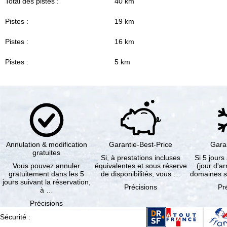
Total des pistes :
40 km
Pistes :
19 km
Pistes :
16 km
Pistes :
5 km
Annulation & modification
Garantie-Best-Price
Gara
gratuites
Si, à prestations incluses
Si 5 jours
Vous pouvez annuler
équivalentes et sous réserve
(jour d'ar
gratuitement dans les 5
de disponibilités, vous …
domaines s
jours suivant la réservation,
Précisions
Pr
à …
Précisions
Sécurité
: