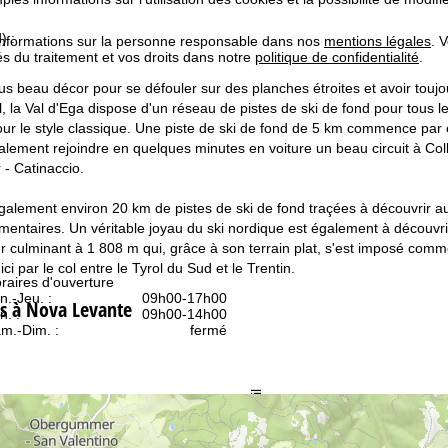
) :
informations sur la personne responsable dans nos
mentions légales
. 
tés du traitement et vos droits dans notre
politique de confidentialité
.
plus beau décor pour se défouler sur des planches étroites et avoir to
l, la Val d'Ega dispose d'un réseau de pistes de ski de fond pour tous 
our le style classique. Une piste de ski de fond de 5 km commence par e
lement rejoindre en quelques minutes en voiture un beau circuit à Col
r - Catinaccio.
 également environ 20 km de pistes de ski de fond traçées à découvrir au
mentaires. Un véritable joyau du ski nordique est également à découvri
r culminant à 1 808 m qui, grâce à son terrain plat, s'est imposé comme 
ci par le col entre le Tyrol du Sud et le Trentin.
raires d'ouverture
n.-Jeu. :
09h00-17h00
s à Nova Levante
n. :
09h00-14h00
m.-Dim. :
fermé
Conseil