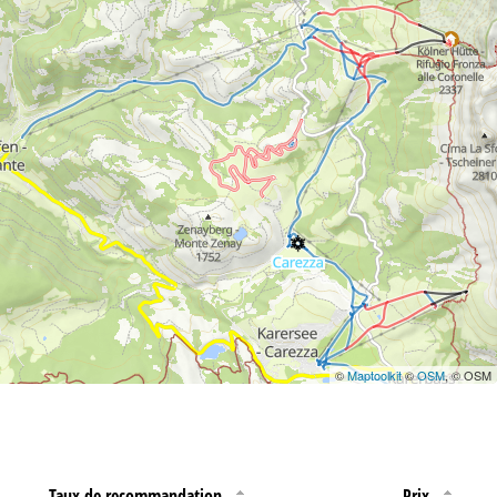
©
Maptoolkit
©
OSM
, © OSM
Taux de recommandation
Prix