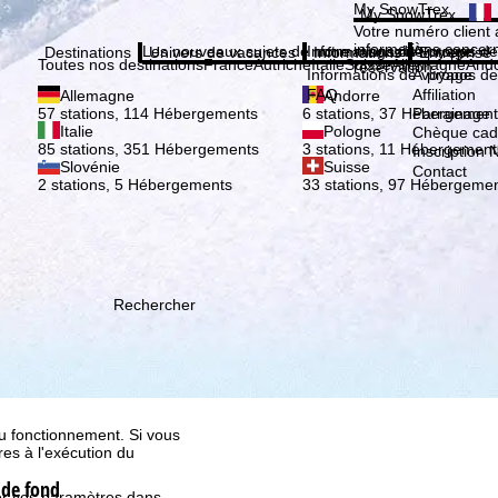
Veuil
My SnowTrex
My SnowTrex
Inscription
Votre numéro client 
informations concer
Les nouveaux sujets de notre magazine
Informations de voyage
À propos de
Destinations
Univers de vacances
Informations
Entreprise
Toutes nos destinations
France
Autriche
Italie
Suisse
Allemagne
And
réservation.
Informations de voyage
À propos de
FAQ
Affiliation
Allemagne
Andorre
Parrainage
57 stations, 114 Hébergements
6 stations, 37 Hébergement
Italie
Pologne
Chèque ca
85 stations, 351 Hébergements
3 stations, 11 Hébergement
Inscription 
Slovénie
Suisse
Contact
2 stations, 5 Hébergements
33 stations, 97 Hébergeme
ion, que TravelTrex
Rechercher
s activités, à l'aide des
istique, à la
. Pour cela, nous avons
certaines données
européen, comme Google ou
au fonctionnement. Si vous
es à l'exécution du
 de fond
fier vos paramètres dans