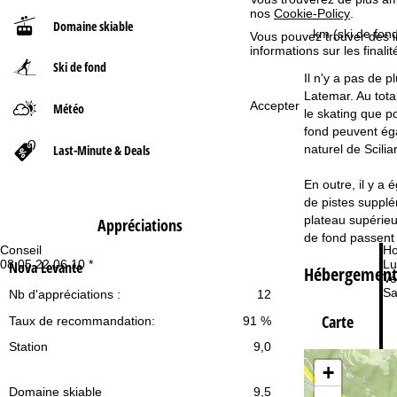
nos
Cookie-Policy
.
Domaine skiable
d
km (ski de fond
Vous pouvez trouver des 
informations sur les finali
Ski de fond
'
Il n'y a pas de 
Latemar. Au tota
a
Accepter
Météo
le skating que p
fond peuvent éga
c
Last-Minute & Deals
naturel de Scilia
c
En outre, il y a
de pistes supplé
u
plateau supérieu
Appréciations
de fond passent i
e
Conseil
Ho
08 05 22 06 10 *
Lu
Nova Levante
Hébergement
Ve
i
Sa
Nb d'appréciations :
12
Carte
Taux de recommandation:
91 %
l
Station
9,0
+
Domaine skiable
9,5