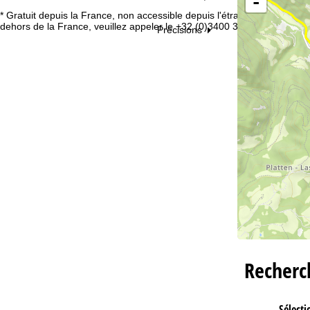
-
* Gratuit depuis la France, non accessible depuis l'étranger. En
Vo
dehors de la France, veuillez appeler le +32 (0)3400 3253.
Précisions
Recher
Sélecti