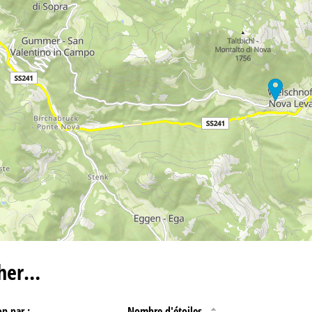
ir contact
cher…
on par :
Nombre d'étoiles