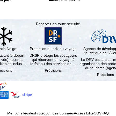
Réservez en toute sécurité
ntie Neige
Protection du prix du voyage
Agence de dévelo
touristique de l'Al
 avant le départ
DRSF protège les voyageurs
rivée), tous les
qui réservent un voyage à
La DRV est la plus i
kiables inclus …
forfait ou des services de …
organisation des prof
du tourisme (age
écisions
Précisions
Précisions
Mentions légales
Protection des données
Accessibilité
CGV
FAQ