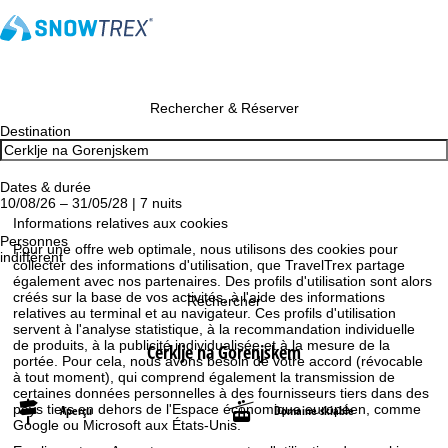
Rechercher & Réserver
Destination
Dates & durée
10/08/26 – 31/05/28 | 7 nuits
Informations relatives aux cookies
Personnes
Pour une offre web optimale, nous utilisons des cookies pour
indifférent
collecter des informations d'utilisation, que TravelTrex partage
également avec nos partenaires. Des profils d'utilisation sont alors
créés sur la base de vos activités, à l'aide des informations
Rechercher
relatives au terminal et au navigateur. Ces profils d'utilisation
servent à l'analyse statistique, à la recommandation individuelle
de produits, à la publicité individualisée et à la mesure de la
Cerklje na Gorenjskem
portée. Pour cela, nous avons besoin de votre accord (révocable
à tout moment), qui comprend également la transmission de
certaines données personnelles à des fournisseurs tiers dans des
pays tiers en dehors de l'Espace économique européen, comme
Aperçu
Domaine skiable
Google ou Microsoft aux États-Unis.