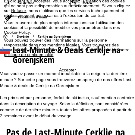
En cliquant sur
Accepter
, vous acceptez l'utilisation des cookies
Ski de fond
Météo
qui ne sont pas indispensables au fonctionnement. Si vous cliquez
sur
Refuser
, nous n'utilisons que les services techniquement et
nécessairement nécessaires à l'exécution du contrat.
Last-Minute & Deals
Vous trouverez de plus amples informations sur l'utilisation des
cookies et la possibilité de modifier vos paramètres dans nos
Cookie-Policy
.
P
Slovénie
Cerklje na Gorenjskem
Vous pouvez trouver des informations sur la personne
responsable dans nos
mentions légales
. Vous trouverez des
Last-Minute & Deals Cerklje na
a
informations sur les finalités du traitement et vos droits dans notre
politique de confidentialité
.
Gorenjskem
g
Accepter
e
Vous voulez passer un moment inoubliable à la neige à la dernière
minute ? Sur cette page vous trouverez un aperçu de nos offres Last-
d
Minute & deals de Cerklje na Gorenjskem.
Les prix sont par personne, forfait de ski inclus, sauf mention contraire
'
dans la description du voyage. Selon la définition, sont considérées
comme « de dernière minute » toutes les offres proposées à partir de
a
2 semaines avant le début du voyage.
c
Pas de Last-Minute Cerklje na
c