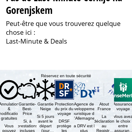
Gorenjskem
u
Peut-être que vous trouverez quelque
e
chose ici :
i
Last-Minute & Deals
l
Réservez en toute sécurité
Annulation
Garantie-
Garantie
Protection
Agence de
Atout
Assuranc
&
Best-
Neige
du prix du
développement
France
voyage
odification
Price
voyage
touristique de
Si 5 jours
La
Vous ave
gratuites
l'Allemagne
Si, à
avant le
DRSF
déclaration
le choix
Vous
prestations
départ
protège
La DRV est la
au
entre
pouvez
incluses
(jour
les
plus
Registre
l'assuranc