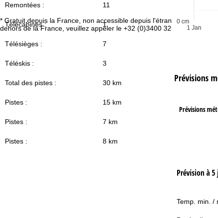
Remontées :
11
* Gratuit depuis la France, non accessible depuis l'étranger. En
0 cm
Télécabines :
1
Vo
dehors de la France, veuillez appeler le +32 (0)3400 3253.
1 Jan
Télésièges :
7
Téléskis :
3
Prévisions m
Total des pistes :
30 km
Pistes :
15 km
Prévisions mé
Pistes :
7 km
Pistes :
8 km
Prévision à 5 
Temp. min. /