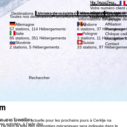
Veuil
My SnowTrex
My SnowTrex
Inscription
Votre numéro client 
informations concer
Les nouveaux sujets de notre magazine
Informations de voyage
À propos de
Destinations
Univers de vacances
Informations
Entreprise
Toutes nos destinations
France
Autriche
Italie
Suisse
Allemagne
And
réservation.
Informations de voyage
À propos de
FAQ
Affiliation
Allemagne
Andorre
Parrainage
57 stations, 114 Hébergements
6 stations, 37 Hébergement
Italie
Pologne
Chèque ca
85 stations, 351 Hébergements
3 stations, 11 Hébergement
Inscription 
Slovénie
Suisse
Contact
2 stations, 5 Hébergements
33 stations, 97 Hébergeme
Rechercher
em
ion, que TravelTrex
ez ici la météo actuelle pour les prochains jours à Cerklje na
s activités, à l'aide des
. De plus la liste des remontées mécaniques sera indiquée dans le