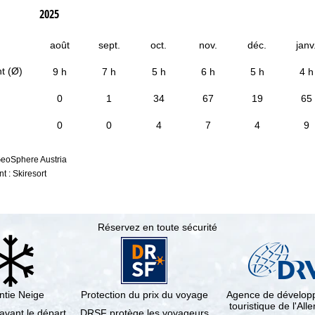
2025
août
sept.
oct.
nov.
déc.
janv
t (Ø)
9 h
7 h
5 h
6 h
5 h
4 h
0
1
34
67
19
65
0
0
4
7
4
9
GeoSphere Austria
 : Skiresort
Réservez en toute sécurité
ntie Neige
Protection du prix du voyage
Agence de dévelo
touristique de l'Al
 avant le départ
DRSF protège les voyageurs