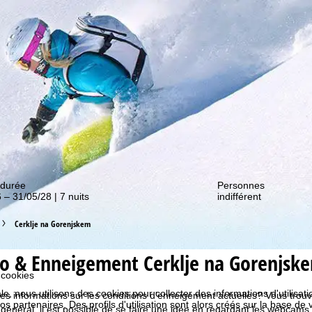
couvrir nos promos !
 durée
Personnes
 – 31/05/28 | 7 nuits
indifférent
Cerklje na Gorenjskem
o & Enneigement Cerklje na Gorenjsk
 cookies
e, nous utilisons des cookies pour collecter des informations d'utilisat
s informations sur les conditions d'enneigement actuelles? Vous trouver
partenaires. Des profils d'utilisation sont alors créés sur la base de vo
énéral, il est possible de se faire une idée en regardant les webcams