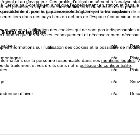
rminal et au navigateur. Ces profils d'utilisation servent à l'analyse stat
à Cerklje na Gorenjskem ainsi que l'enneigement en station et dans l
e de produits, à la publicité individualisée et à la mesure de la portée
e précédente et pour la saison complète à Cerklje na Gorenjskem.
évocable à tout moment), qui comprend également la transmission de 
isseurs tiers dans des pays tiers en dehors de l'Espace économique 
 vous acceptez l'utilisation des cookies qui ne sont pas indispensables 
& infos sur les pistes
 n'utilisons que les services techniquement et nécessairement nécessair
vallée :
n/a
Remo
les informations sur l'utilisation des cookies et la possibilité de modi
 montagne :
n/a
Piste
informations sur la personne responsable dans nos
mentions légales
. 
tés du traitement et vos droits dans notre
politique de confidentialité
.
tes :
n/a
Piste
ge :
n/a
Snow
andonnée d'hiver:
n/a
Desce
t