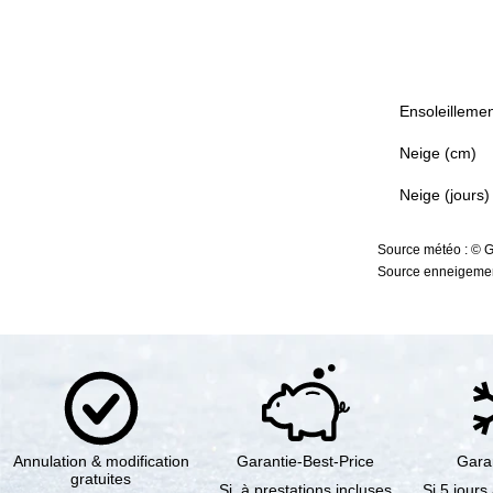
Ensoleillemen
Neige (cm)
Neige (jours)
Source météo : © 
Source enneigement
Annulation & modification
Garantie-Best-Price
Gara
gratuites
Si, à prestations incluses
Si 5 jours