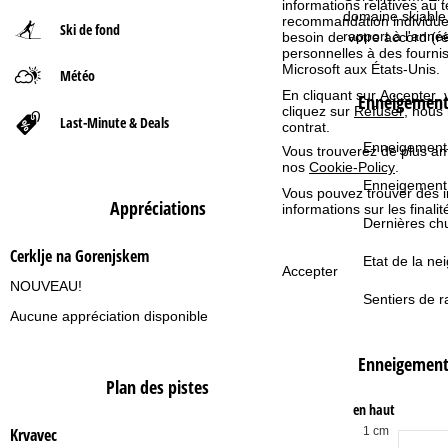
informations relatives au te
domaine skiable 
recommandation individuell
Ski de fond
d
rapport à l'anné
besoin de votre accord (r
personnelles à des fourn
Microsoft aux États-Unis.
Météo
'
En cliquant sur
Accepter
,
Enneigement 
cliquez sur
Refuser
, nous
a
Last-Minute & Deals
contrat.
Enneigement 
Vous trouverez de plus amp
c
nos
Cookie-Policy
.
Enneigement
Vous pouvez trouver des 
c
Appréciations
informations sur les finali
Dernières chu
u
Cerklje na Gorenjskem
Etat de la nei
Accepter
e
NOUVEAU!
Sentiers de r
Aucune appréciation disponible
i
Enneigemen
l
Plan des pistes
en haut
1 cm
Krvavec