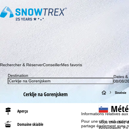
Abonnez-vous à notre newsletter et soyez le premier à dé
Rechercher & Réserver
Conseiller
Mes favoris
Destination
Dates &
08/08/26
P
Slovénie
Cerklje na Gorenjskem
a
Mété
Aperçu
Informations relatives aux
g
Pour une offre web optimal
Vous cherchez de
Domaine skiable
partage également avec nos 
e
Gorenjskem. En g