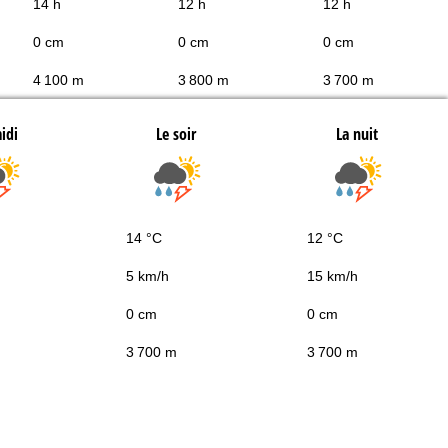
14 h
12 h
12 h
0 cm
0 cm
0 cm
4 100 m
3 800 m
3 700 m
idi
Le soir
La nuit
14 °C
12 °C
5 km/h
15 km/h
0 cm
0 cm
3 700 m
3 700 m