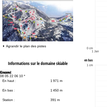
Agrandir le plan des pistes
0 cm
1 Jan
en bas
Informations sur le domaine skiable
1 cm
Krvavec
Conseil
Ho
08 05 22 06 10 *
Lu
Ve
En haut :
1 971 m
Sa
En bas :
1 450 m
Station :
391 m