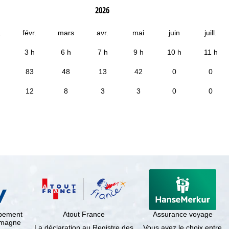
2026
.
févr.
mars
avr.
mai
juin
juill.
3 h
6 h
7 h
9 h
10 h
11 h
83
48
13
42
0
0
12
8
3
3
0
0
ppement
Atout France
Assurance voyage
lemagne
La déclaration au Registre des
Vous avez le choix entre