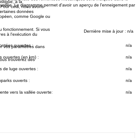
istique, à la
a vallée. Le diagramme permet d'avoir un aperçu de l'enneigement par
. Pour cela, nous avons
certaines données
européen, comme Google ou
au fonctionnement. Si vous
Dernière mise à jour :
n/a
es à l'exécution du
ntées ouvertes :
n/a
fier vos paramètres dans
s ouvertes (en km) :
n/a
Vous trouverez des
s de luge ouvertes :
n/a
parks ouverts :
n/a
nte vers la vallée ouverte:
n/a