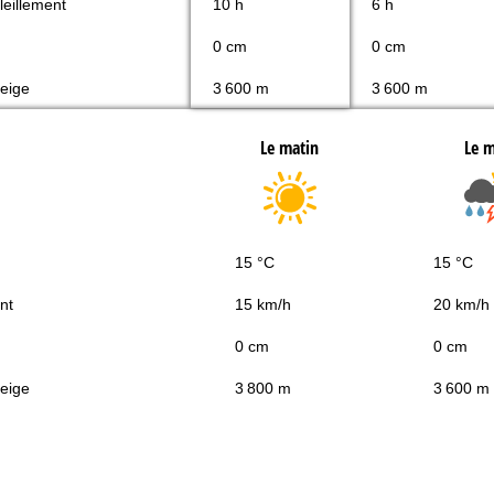
leillement
10 h
6 h
0 cm
0 cm
neige
3 600 m
3 600 m
Le matin
Le m
15 °C
15 °C
nt
15 km/h
20 km/h
0 cm
0 cm
neige
3 800 m
3 600 m